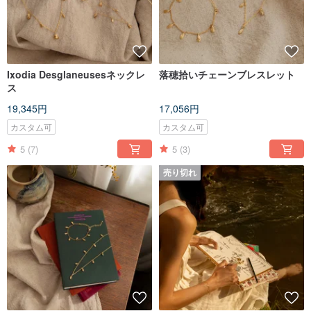
Ixodia Desglaneusesネックレ
落穂拾いチェーンブレスレット
ス
19,345円
17,056円
カスタム可
カスタム可
5
(7)
5
(3)
売り切れ