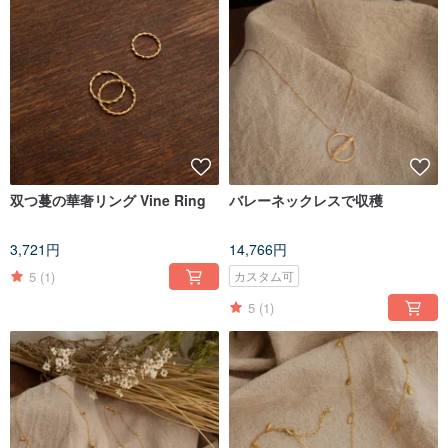
双つ蔓の華奢リング Vine Ring
バレーネックレスで収穫
3,721円
14,766円
5
(1)
カスタム可
5
(1)