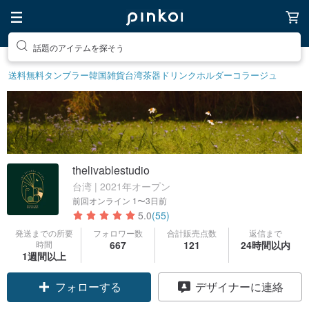
話題のアイテムを探そう
送料無料
タンブラー
韓国雑貨
台湾茶器
ドリンクホルダー
コラージュ
thelivablestudio
台湾 | 2021年オープン
前回オンライン
1〜3日前
5.0
(55)
発送までの所要
フォロワー数
合計販売点数
返信まで
時間
667
121
24時間以内
1週間以上
フォローする
デザイナーに連絡