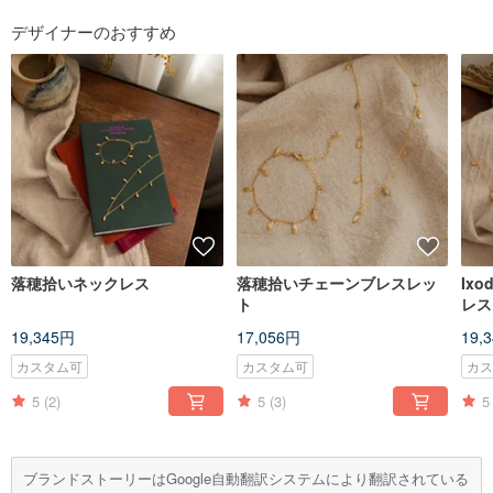
デザイナーのおすすめ
落穂拾いネックレス
落穂拾いチェーンブレスレッ
Ixo
ト
レス
19,345円
17,056円
19,
カスタム可
カスタム可
カ
5
(2)
5
(3)
5
ブランドストーリーはGoogle自動翻訳システムにより翻訳されている