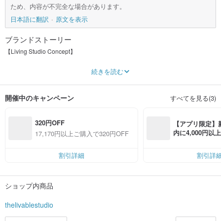
ため、内容が不完全な場合があります。
日本語に翻訳
原文を表示
ブランドストーリー
【Living Studio Concept】
"Habitability is the shelter of creators, just like art embraces human existence."
続きを読む
Occasionally as a daily residence
sometimes as an object manufacturer
開催中のキャンペーン
すべてを見る(3)
Here we are not dealing with big personalities or big truths
accept every sadness you have as you are hesitant frailty
320円OFF
Hope that everyone who thinks they are lacking can still be a producer
【アプリ限定】
Retrieve the order of consciousness through hard work and spirit
内に4,000円
17,170円以上ご購入で320円OFF
Or, let the rich bring energy to us
無料（最大500円
Let us store our strength and illuminate the brilliance of being human for a
moment in the most bustling places.
割引詳細
割引詳
________________________________________________
ショップ内商品
⋄ Firm Name｜Ke Habitable Media Research Studio
⋄ Unified number｜93224119
thelivablestudio