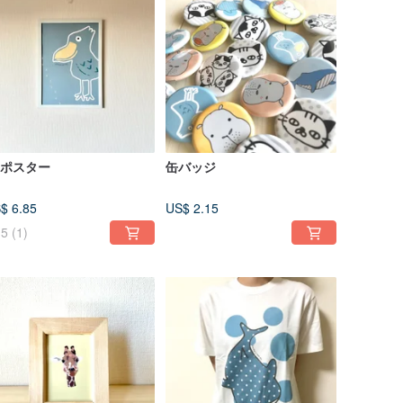
3ポスター
缶バッジ
$ 6.85
US$ 2.15
5
(1)