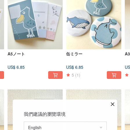
A5ノート
缶ミラー
A
US$ 6.85
US$ 6.85
US
5
(1)
我們建議的瀏覽環境