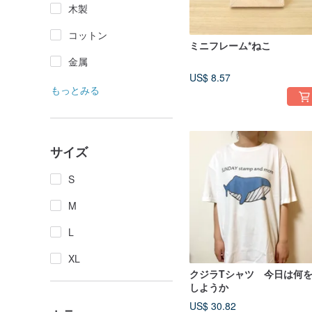
木製
コットン
ミニフレーム*ねこ
金属
US$ 8.57
もっとみる
サイズ
S
M
L
XL
クジラTシャツ 今日は何
しようか
US$ 30.82