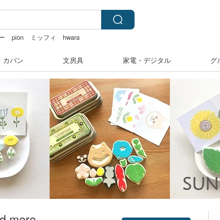
ー
pion
ミッフィ
hwara
台湾
・カバン
文房具
家電・デジタル
グ
d more