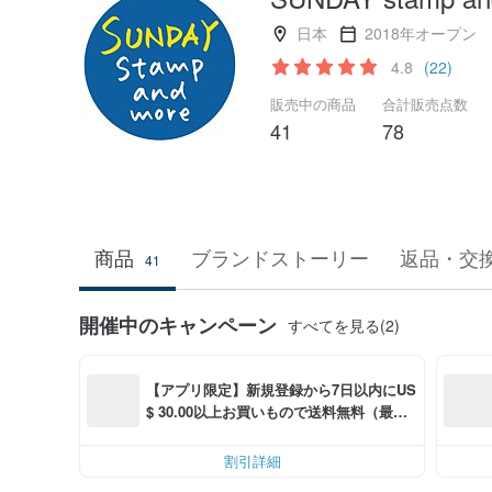
日本
2018年オープン
4.8
(22)
販売中の商品
合計販売点数
41
78
商品
ブランドストーリー
返品・交
41
開催中のキャンペーン
すべてを見る(2)
【アプリ限定】新規登録から7日以内にUS
$ 30.00以上お買いもので送料無料（最大U
S$ 6.00OFF）
割引詳細