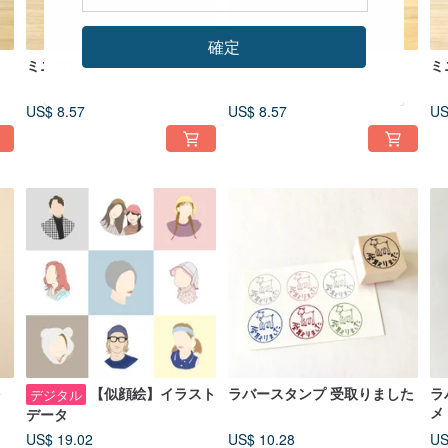
確定
ミニフレーム*マカロン
ミニフレーム*ドーナツ
ミ
US$ 8.57
US$ 8.57
US
を
【似顔絵】イラスト
ラバースタンプ 受取りました
ラ
デジタル
メ
データ
US$ 19.02
US$ 10.28
US