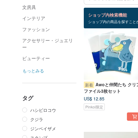
文房具
検索結果：41 件
ショップ内検索機能
インテリア
ショップ内の商品を探すこと
ファッション
アクセサリー・ジュエリ
ー
ビューティー
もっとみる
Awoと仲間たち クリ
新着
ファイル3枚セット
タグ
US$ 12.85
Pinkoi限定
ハシビロコウ
クジラ
ジンベイザメ
スタンプ