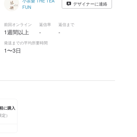
小茶樂 THE TEA
デザイナーに連絡
FUN
前回オンライン
返信率
返信まで
1週間以上
-
-
発送までの平均所要時間
1〜3日
軽に購入
限定）