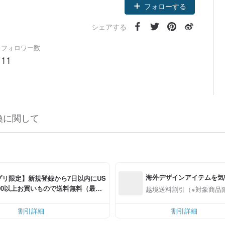
フォローする
シェアする
フォロワー数
11
換に関して
海外デザインアイテムを気
プリ限定】新規登録から7日以内にUS
0.00以上お買いもので送料無料（最大U
越境送料割引（※対象商品
.00OFF）
割引詳細
割引詳細