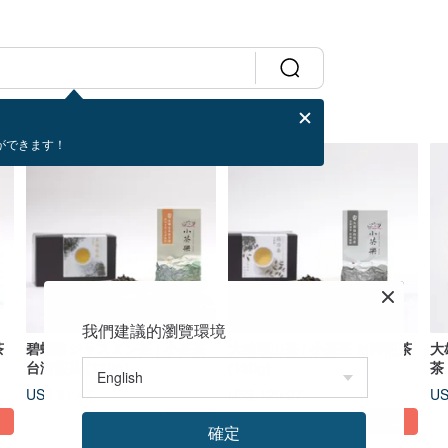
ができます！
我們建議的瀏覽環境
茶
碧螺春ジャスミン茶 | 小茶茶
大雄嶺山茶 | 小茶茶 台湾煎茶
大
台湾煎茶 (110g)
(150g)
茶 
US$ 61.47
US$ 120.27
US
確定