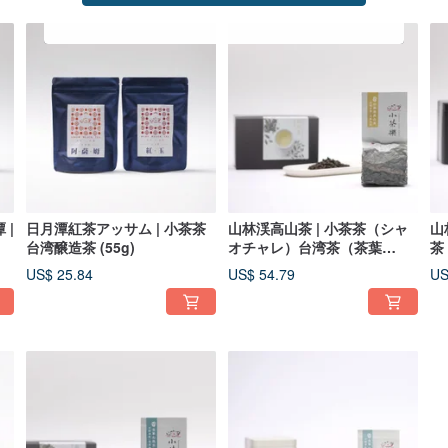
 |
日月潭紅茶アッサム | 小茶茶
山林渓高山茶 | 小茶茶（シャ
山
）
台湾醸造茶 (55g)
オチャレ）台湾茶（茶葉
茶 
150g）
US$ 25.84
US$ 54.79
US