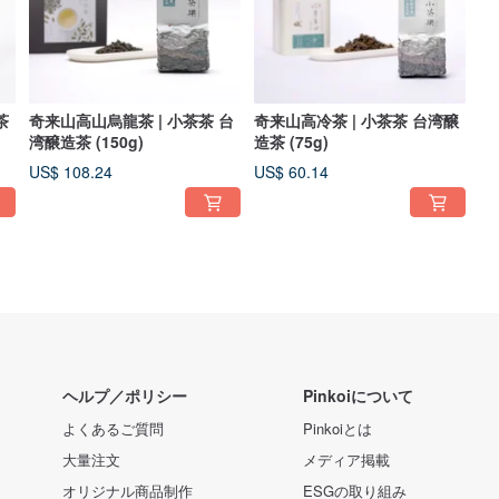
茶
奇来山高山烏龍茶 | 小茶茶 台
奇来山高冷茶 | 小茶茶 台湾醸
湾醸造茶 (150g)
造茶 (75g)
US$ 108.24
US$ 60.14
ヘルプ／ポリシー
Pinkoiについて
よくあるご質問
Pinkoiとは
大量注文
メディア掲載
オリジナル商品制作
ESGの取り組み