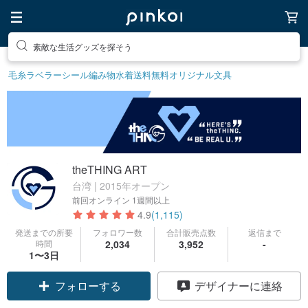
素敵な生活グッズを探そう
毛糸
ラベラーシール
編み物
水着
送料無料
オリジナル文具
theTHING ART
台湾 | 2015年オープン
前回オンライン
1週間以上
4.9
(1,115)
発送までの所要
フォロワー数
合計販売点数
返信まで
時間
2,034
3,952
-
クーポン取得
1〜3日
フォローする
デザイナーに連絡