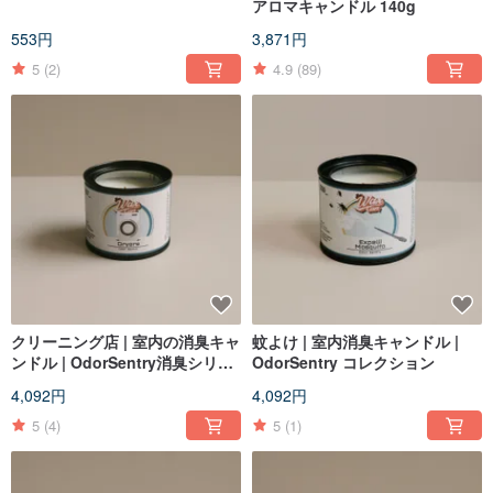
アロマキャンドル 140g
553円
3,871円
5
(2)
4.9
(89)
クリーニング店 | 室内の消臭キャ
蚊よけ | 室内消臭キャンドル |
ンドル | OdorSentry消臭シリー
OdorSentry コレクション
ズ
4,092円
4,092円
5
(4)
5
(1)