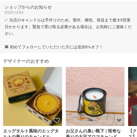
ショップからのお知らせ
2023/12/24
✅ 当店のキャンドルは手作りのため、製作、梱包、発送まで最大5営業
日かかります。緊急で受け取る必要がある場合は、お気軽にご連絡くだ
さい。
👾 初めてフォローしていただいた方には追加5%オフ！
デザイナーのおすすめ
エッグタルト風味のエッグタ
お父さんの臭い靴下 | 怪奇な
【ク
ルトの香りのキャンドル
香りの大豆アロマキャンドル
ス】