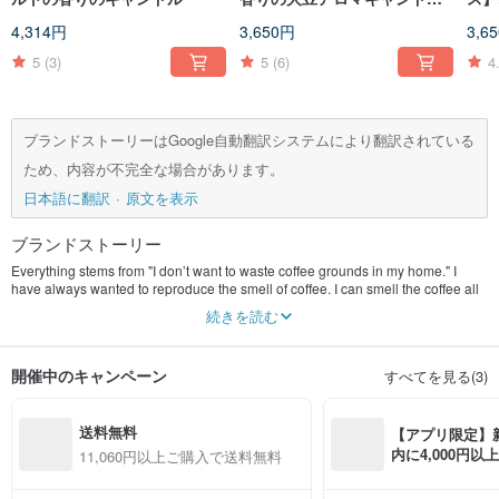
140g
の香
4,314円
3,650円
3,6
5
(3)
5
(6)
4
ブランドストーリーはGoogle自動翻訳システムにより翻訳されている
ため、内容が不完全な場合があります。
日本語に翻訳
原文を表示
ブランドストーリー
Everything stems from "I don’t want to waste coffee grounds in my home." I
have always wanted to reproduce the smell of coffee. I can smell the coffee all
the time. After slowly experimenting, I changed it to make scented candles. So
続きを読む
our first candle is Cafe scented candles.
In the process of experimentation, the idea of recreating the scents that have
been felt in life has also continuously emerged. I want everyone to feel it again
開催中のキャンペーン
すべてを見る(3)
through the candle jar anytime and anywhere. It is just that our life is not only
about scents, so we are not just making scents. Scented candles will also make
other novel and even smelly candles.
送料無料
【アプリ限定】
内に4,000円
11,060円以上ご購入で送料無料
無料（最大500円