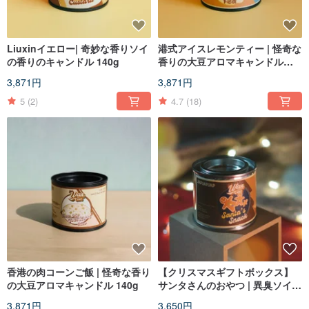
Liuxinイエロー| 奇妙な香りソイ
港式アイスレモンティー | 怪奇な
の香りのキャンドル 140g
香りの大豆アロマキャンドル
140g
3,871円
3,871円
5
(2)
4.7
(18)
香港の肉コーンご飯 | 怪奇な香り
【クリスマスギフトボックス】
の大豆アロマキャンドル 140g
サンタさんのおやつ | 異臭ソイの
香りのキャンドル 90g
3,871円
3,650円