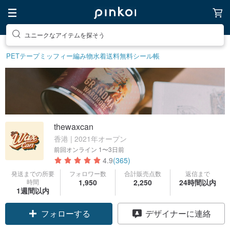
素敵な生活グッズを探そう
PETテープ
ミッフィー
編み物
水着
送料無料
シール帳
thewaxcan
香港 | 2021年オープン
前回オンライン
1〜3日前
4.9
(365)
発送までの所要
フォロワー数
合計販売点数
返信まで
時間
1,950
2,250
24時間以内
1週間以内
フォローする
デザイナーに連絡