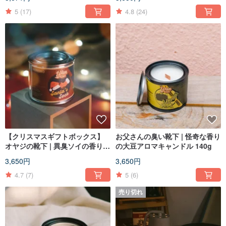
5
(17)
4.8
(24)
【クリスマスギフトボックス】
お父さんの臭い靴下 | 怪奇な香り
オヤジの靴下 | 異臭ソイの香りの
の大豆アロマキャンドル 140g
キャンドル 90g
3,650円
3,650円
4.7
(7)
5
(6)
売り切れ