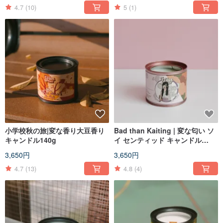
4.7
(10)
5
(1)
小学校秋の旅|変な香り大豆香り
Bad than Kaiting | 変な匂い ソ
キャンドル140g
イ センティッド キャンドル
140g
3,650円
3,650円
4.7
(13)
4.8
(4)