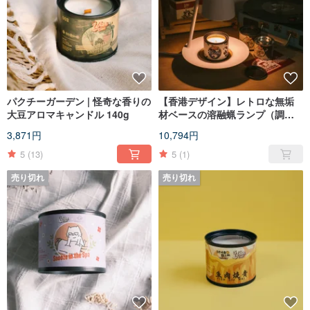
パクチーガーデン | 怪奇な香りの
【香港デザイン】レトロな無垢
大豆アロマキャンドル 140g
材ベースの溶融蝋ランプ（調
光・タイミング・高さ調節可
3,871円
10,794円
能）
5
(13)
5
(1)
売り切れ
売り切れ