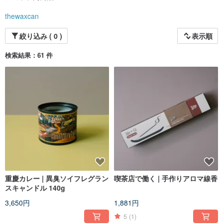
thewaxcan
絞り込み ( 0 )
表示順
検索結果：61 件
重慶カレー | 異臭ソイフレグラン
喫茶店で働く | 手作りアロマ線香
スキャンドル 140g
3,650円
1,881円
5
(1)