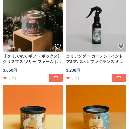
【クリスマス ギフト ボックス】
コリアンダー ガーデン | インド
クリスマス ツリー ファーム | 異
ア&アパレル フレグランス ミス
臭のソイ センティッド キャンド
ト
3,650円
3,208円
ル 90g
5
(1)
5
(1)