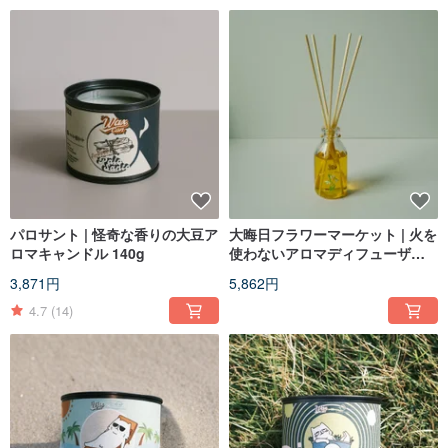
パロサント | 怪奇な香りの大豆ア
大晦日フラワーマーケット | 火を
ロマキャンドル 140g
使わないアロマディフューザー
リードディフューザー
3,871円
5,862円
4.7
(14)