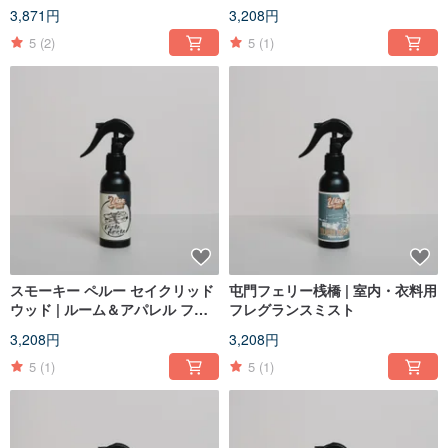
3,871円
3,208円
5
(2)
5
(1)
スモーキー ペルー セイクリッド
屯門フェリー桟橋 | 室内・衣料用
ウッド | ルーム＆アパレル フレ
フレグランスミスト
グランス ミスト
3,208円
3,208円
5
(1)
5
(1)