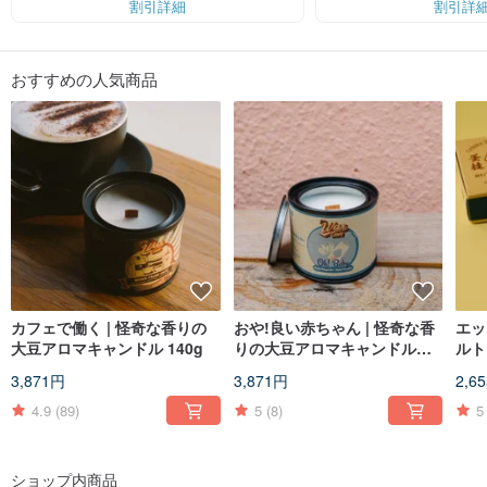
割引詳細
割引詳
おすすめの人気商品
カフェで働く | 怪奇な香りの
おや!良い赤ちゃん | 怪奇な香
エッ
大豆アロマキャンドル 140g
りの大豆アロマキャンドル
ルト
140g
入）
3,871円
3,871円
2,6
4.9
(89)
5
(8)
5
ショップ内商品