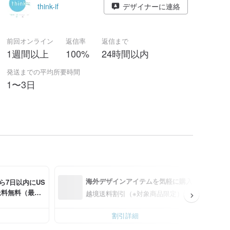
think-if
デザイナーに連絡
前回オンライン
返信率
返信まで
1週間以上
100%
24時間以内
発送までの平均所要時間
1〜3日
海外デザインアイテムを気軽に購入
ら7日以内にUS
で送料無料（最大U
越境送料割引（※対象商品限定）
割引詳細