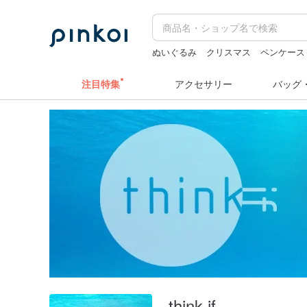
ぬいぐるみ
クリスマス
ペンケース
台湾 24金 ネックレス
人物ステッカ
注目特集
アクセサリー
バッグ
think-if