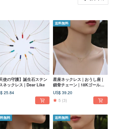
送料無料
天使の守護】誕生石ステン
星座ネックレス | おうし座 |
スネックレス | Dear Like
鎖骨チェーン | 18Kゴールド
メッキ チタン
$ 25.84
US$ 39.20
5
(3)
料無料
送料無料