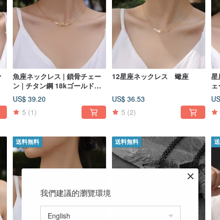
骨
魚座ネックレス | 鎖骨チェー
12星座ネックレス 蠍座
星
ン | チタン鋼 18kゴールドメ
ェ
ッキ ネックレス
US$ 39.20
US$ 36.53
US
5
(1)
5
(2)
送料無料
送料無料
送
我們建議的瀏覽環境