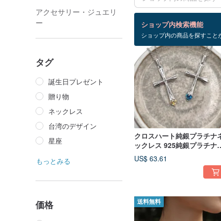
アクセサリー・ジュエリ
検索結果：52 件
ー
ショップ内検索機能
ショップ内の商品を探すこと
タグ
誕生日プレゼント
贈り物
ネックレス
台湾のデザイン
クロスハート純銀プラチナ
星座
ックレス 925純銀プラチナ
ッキ ハートジルコニア | De
US$ 63.61
もっとみる
Like
価格
送料無料