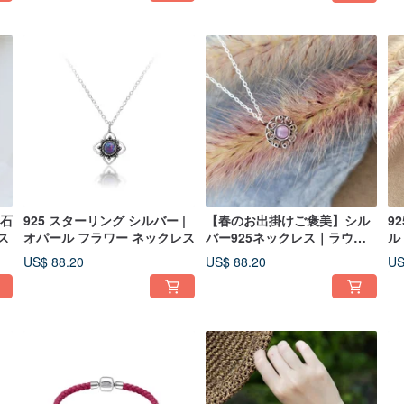
|石
925 スターリング シルバー |
【春のお出掛けご褒美】シル
9
ス
オパール フラワー ネックレス
バー925ネックレス｜ラウン
ル
ドリース
ネ
US$ 88.20
US$ 88.20
US