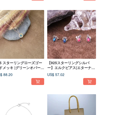
25 スターリングローズゴー
【925スターリングシルバ
ドメッキ |グリーンオパール
ー】エルクピアス|エターナル
ックレス
ピアス
$ 88.20
US$ 57.02