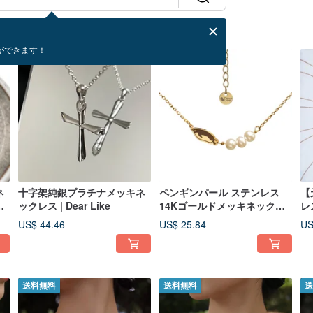
ができます！
ネ
十字架純銀プラチナメッキネ
ペンギンパール ステンレス
【
メ
ックレス | Dear Like
14Kゴールドメッキネックレ
レ
ar
ス
US$ 44.46
US$ 25.84
US
送料無料
送料無料
送