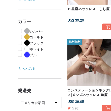
12星座ネックレス しし座
US$ 39.20
カラー
シルバー
ゴールド
送料無料
ブラック
ホワイト
ブルー
もっとみる
発送先
コンステレーションネック
ス|メンズネックレス|魚座|
タンスチールメッキK18ゴ
US$ 39.65
アメリカ合衆国
ルド
5
(6)