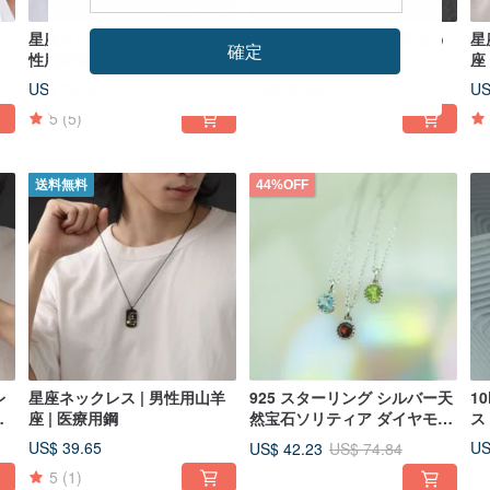
星座ネックレス | 水瓶座 | 女
星座ネックレス | 男性用おう
星
確定
性用鎖骨チェーン | チタン鋼
し座 | 医療用鋼
座
メッキ 18Kゴールド
US$ 36.53
US$ 39.65
US
5
(5)
送料無料
44%OFF
レ
星座ネックレス | 男性用山羊
925 スターリング シルバー天
1
チ
座 | 医療用鋼
然宝石ソリティア ダイヤモン
ス
ー
ド ネックレス
US$ 39.65
US
US$ 42.23
US$ 74.84
5
(1)