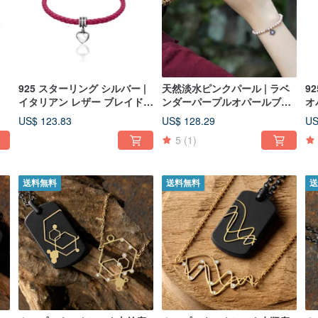
925 スターリング シルバー |
天然淡水ピンクパール | ラベ
9
イタリアン レザー ブレイド
ンダーパープルオパールブレ
オ
ブレスレット
スレット
レ
US$ 123.83
US$ 128.29
US
5
(1)
送料無料
送料無料
送