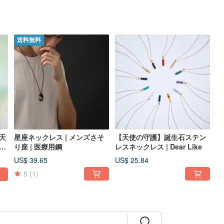
送料無料
ー天
星座ネックレス | メンズさそ
【天使の守護】誕生石ステン
ン
り座 | 医療用鋼
レスネックレス | Dear Like
US$ 39.65
US$ 25.84
5
(1)