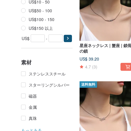
US$10 - 50
US$50 - 100
US$100 - 150
US$150 以上
US$
-
星座ネックレス | 蟹座 | 鎖
の鎖
US$ 39.20
素材
4.7
(3)
ステンレススチール
スターリングシルバー
送料無料
磁器
金属
真珠
もっとみる