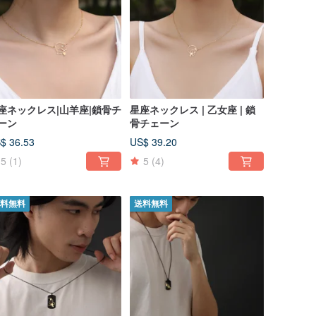
座ネックレス|山羊座|鎖骨チ
星座ネックレス | 乙女座 | 鎖
ーン
骨チェーン
$ 36.53
US$ 39.20
5
(1)
5
(4)
料無料
送料無料