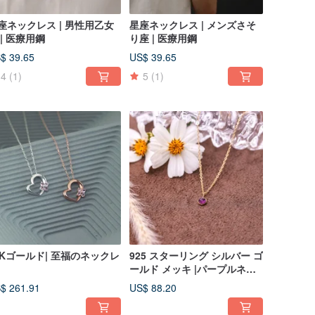
座ネックレス | 男性用乙女
星座ネックレス | メンズさそ
 | 医療用鋼
り座 | 医療用鋼
$ 39.65
US$ 39.65
4
(1)
5
(1)
0Kゴールド| 至福のネックレ
925 スターリング シルバー ゴ
ールド メッキ |パープルネッ
クレス
$ 261.91
US$ 88.20