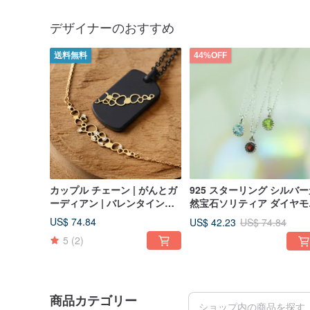
デザイナーのおすすめ
送料無料
44%OFF
カップル チェーン | がんとガ
925 スターリング シルバ
ーディアン | バレンタインデ
然宝石ソリティア ダイヤモ
ー ギフト | チタン鋼メッキ
ド ネックレス
US$ 74.84
US$ 42.23
US$ 74.84
18kゴールド
5
(2)
商品カテゴリー