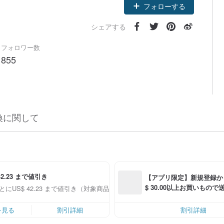
フォローする
シェアする
フォロワー数
855
換に関して
42.23 まで値引き
【アプリ限定】新規登録か
$ 30.00以上お買いもの
とにUS$ 42.23 まで値引き（対象商品限定）
S$ 6.00OFF）
を見る
割引詳細
割引詳細