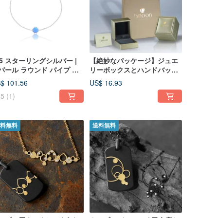
25 スターリングシルバー |
【絶妙なパッケージ】ジュエ
パール ラウンド パイプ ブ
リーボックスとハンドバッグ
スレット
それぞれ|àmoonスペシャル
$ 101.56
US$ 16.93
パッケージ
5
(1)
料無料
送料無料