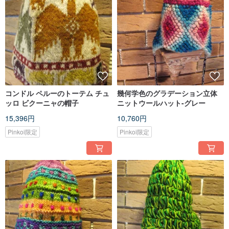
コンドル ペルーのトーテム チュ
幾何学色のグラデーション立体
ッロ ビクーニャの帽子
ニットウールハット-グレー
15,396円
10,760円
Pinkoi限定
Pinkoi限定