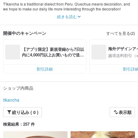
T'ikancha is a traditional dialect from Peru. Q'uechua means decoration, and
we hope to make our daily life more interesting through the decoration!
続きを読む
Mission
Peru is full of ancient cultural history of this country is the other end of the earth
is a strange
開催中のキャンペーン
すべてを見る(2)
City We hope that the establishment of the brand allows everyone to see more
different cultures
海外デザインア
Company Overview
【アプリ限定】新規登録から7日以
The uniqueness of our products comes from the Inca civilizations and the
入
内に4,000円以上お買いもので送料
越境送料割引（
fusion of native arts
無料（最大500円OFF）
Incan's pottery, textiles, jewelery and sculptures include simple stripes and
checkers, complex geometric designs such as zigzag and Inca crosses, and
割引詳細
割引詳
iconic representations of humans and animals. Many symbols contain sacred
meaning and have been used in the mountains and plains of the Andes for
hundreds of years.
ショップ内商品
Company Overview
The uniqueness of our products comes from the Inca civilizations and the
tikancha
fusion of native arts
Incan's pottery, textiles, jewelery and sculptures include simple stripes and
絞り込み ( 0 )
表示順
checkers, complex geometric designs such as zigzag and Inca crosses, and
iconic representations of humans and animals. Many symbols contain sacred
meaning and have been used in the mountains and plains of the Andes for
検索結果：257 件
hundreds of years.
Description