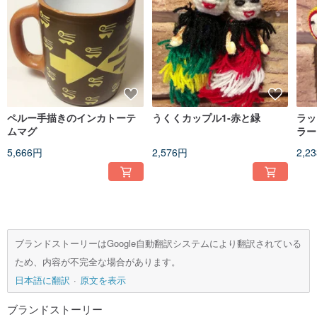
ペルー手描きのインカトーテ
うくくカップル1-赤と緑
ラッ
ムマグ
ラー
5,666円
2,576円
2,2
ブランドストーリーはGoogle自動翻訳システムにより翻訳されている
ため、内容が不完全な場合があります。
日本語に翻訳
原文を表示
ブランドストーリー