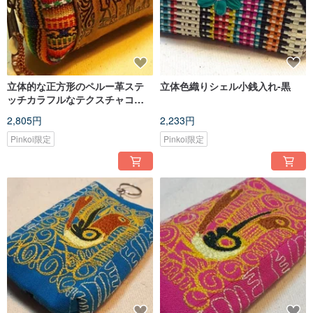
立体的な正方形のペルー革ステ
立体色織りシェル小銭入れ-黒
ッチカラフルなテクスチャコイ
ンポケット-ストレート
2,805円
2,233円
Pinkoi限定
Pinkoi限定