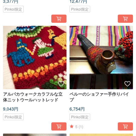
3,377円
12,477円
Pinkoi限定
Pinkoi限定
アルパカウォークカラフルな立
ペルーのショファー手作りパイ
体ニットウールハットレッド
プ
9,043円
6,754円
Pinkoi限定
Pinkoi限定
5
(1)