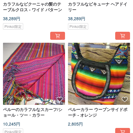
カラフルなビクーニャの髪のテ
カラフルなビキューナ ヘアドイ
ーブルクロス - ワイド パターン
リー
38,289円
38,289円
Pinkoi限定
Pinkoi限定
ペルーのカラフルなスカーフ/シ
ペルーカラー ウーブンサイドポ
ョール・ツー・カラー
ーチ - オレンジ
10,245円
2,805円
Pinkoi限定