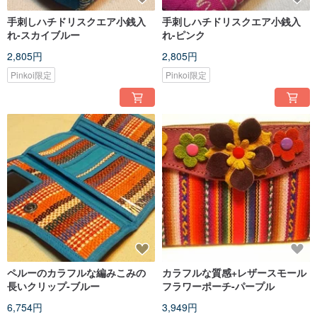
手刺しハチドリスクエア小銭入
手刺しハチドリスクエア小銭入
れ-スカイブルー
れ-ピンク
2,805円
2,805円
Pinkoi限定
Pinkoi限定
ペルーのカラフルな編みこみの
カラフルな質感+レザースモール
長いクリップ-ブルー
フラワーポーチ-パープル
6,754円
3,949円