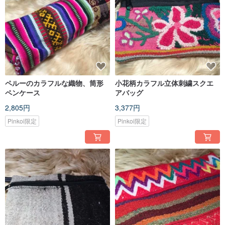
ペルーのカラフルな織物、筒形
小花柄カラフル立体刺繍スクエ
ペンケース
アバッグ
2,805円
3,377円
Pinkoi限定
Pinkoi限定