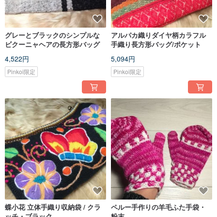
グレーとブラックのシンプルな
アルパカ織りダイヤ柄カラフル
ビクーニャヘアの長方形バッグ
手織り長方形バッグ/ポケット
4,522円
5,094円
Pinkoi限定
Pinkoi限定
蝶小花 立体手織り収納袋 / クラ
ペルー手作りの羊毛ふた手袋・
ッチ・ブラック
粉末