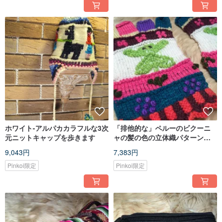
ホワイト-アルパカカラフルな3次
「排他的な」ペルーのビクーニ
元ニットキャップを歩きます
ャの髪の色の立体織パターンハ
ーフフィンガーグローブ -ホワイ
9,043円
7,383円
トとグリーン
Pinkoi限定
Pinkoi限定