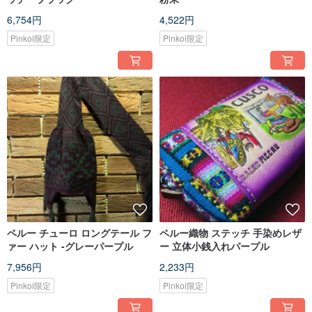
6,754円
4,522円
Pinkoi限定
Pinkoi限定
ペルー チューロ ロングテール フ
ペルー織物 ステッチ 手染めレザ
ァー ハット -グレーパープル
ー 立体小銭入れパープル
7,956円
2,233円
Pinkoi限定
Pinkoi限定