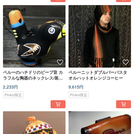
ペルーのハチドリのビープ音 カ
ペルーニットダブルパーパスタ
ラフルな陶器のネックレス/装飾-
オルハットオレンジコーヒー
ブラック
2,233円
9,615円
Pinkoi限定
Pinkoi限定