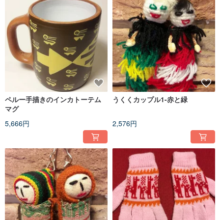
Our logos are based on the famous Peruvian La piedra de los 12 angulos
meaning a stone with 12 horns, an incandescent style, without overuse or
decorative sculptures, to get the most out of simple forms, We want to express
the meaning of life is consistent, hope that people can taste through the simple
taste of life taste!
As well as the el gallito de las rocas meaning cock rock, the most beautiful bird
in Peru, bright red feathers and black in sharp contrast, people appreciate it a
little difficult, a combination of the two achievements T'ikancha s brand.
General Information
The brand was founded by a boy from Cuzco, Peru, and a girl from Taiwan. He
hopes to see different artistic expressions through cultural exchanges and
ペルー手描きのインカトーテム
うくくカップル1-赤と緑
cultural exchange of traditional arts. All the commodities we run Is one hundred
マグ
percent made in Peru. It is produced by families of Cubisco boys. We hope that
through this creative market, we will let everyone know the beautiful city of Peru
5,666円
2,576円
and achieve the purpose of cultural exchange!
If you like our products