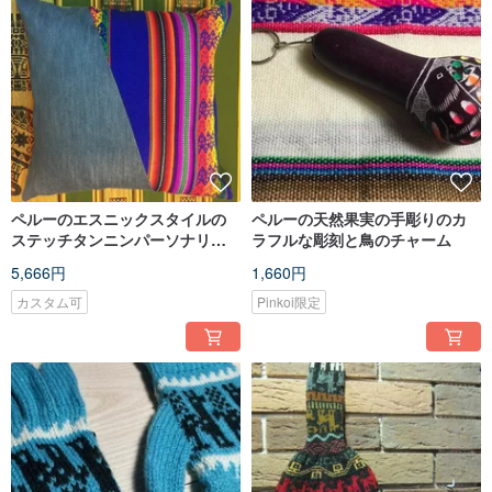
ペルーのエスニックスタイルの
ペルーの天然果実の手彫りのカ
ステッチタンニンパーソナリテ
ラフルな彫刻と鳥のチャーム
ィ枕-ブルーオブリーク
5,666円
1,660円
カスタム可
Pinkoi限定