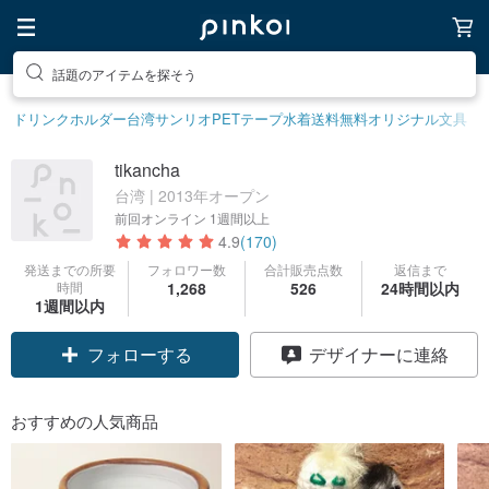
話題のアイテムを探そう
ユニークなアイテムを探そう
ドリンクホルダー
台湾サンリオ
PETテープ
水着
送料無料
オリジナル文具
tikancha
台湾 | 2013年オープン
前回オンライン
1週間以上
4.9
(170)
発送までの所要
フォロワー数
合計販売点数
返信まで
時間
1,268
526
24時間以内
1週間以内
フォローする
デザイナーに連絡
おすすめの人気商品