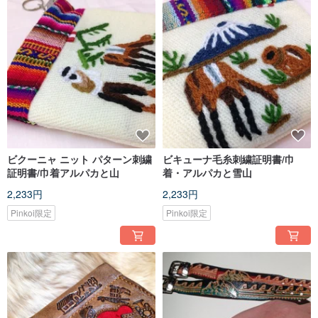
ビクーニャ ニット パターン刺繍
ビキューナ毛糸刺繍証明書/巾
証明書/巾着アルパカと山
着・アルパカと雪山
2,233円
2,233円
Pinkoi限定
Pinkoi限定