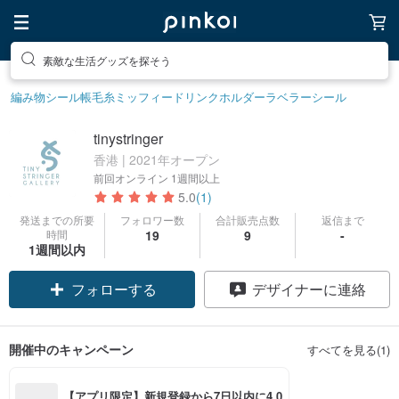
素敵な生活グッズを探そう
編み物
シール帳
毛糸
ミッフィー
ドリンクホルダー
ラベラーシール
tinystringer
香港 | 2021年オープン
前回オンライン
1週間以上
5.0
(1)
発送までの所要
フォロワー数
合計販売点数
返信まで
時間
19
9
-
1週間以内
フォローする
デザイナーに連絡
開催中のキャンペーン
すべてを見る(1)
【アプリ限定】新規登録から7日以内に4,0