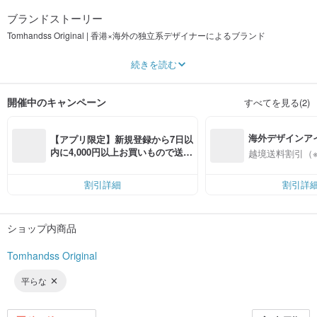
ブランドストーリー
Tomhandss Original | 香港×海外の独立系デザイナーによるブランド
【 Be the one you want TO be 】
続きを読む
MacBook Case | iPhone Case | Laptop Bag | AirPods Case | iPad Case
人々が行き交う都会に暮らしていると、時々「幸せ」とは何かを忘れてしまう
開催中のキャンペーン
すべてを見る(2)
ことがありますよね。何か目標を達成しなければ幸せになれないと思いがちで
すが、それでは少し疲れてしまいます！！
実は、お気に入りの携帯アクセサリーを選んだり、ノートパソコンやタブレッ
海外デザインア
トをお気に入りのケースで着せ替えたり、あるいは「ただ自分を甘やかした
【アプリ限定】新規登録から7日以
い！」という気持ちで自分を労わるだけで、シンプルに幸せを感じることがで
入
内に4,000円以上お買いもので送料
越境送料割引（
きるんです！
無料（最大500円OFF）
ここで皆さんと一緒に、たくさんのハッピーな時間を過ごせることを願ってい
ます！
割引詳細
割引詳
ショップ内商品
Tomhandss Original
平らな