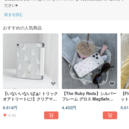
ださい♥️
続きを読む
おすすめの人気商品
【いないいないばぁ! トリック
【The Ruby Reds】シルバー
【Fl
オアトリートに!】クリアマッ
フレーム グロス MagSafe
ット
トブックスタイルiPadケース
iPhone ケース
6,614円
4,402円
6,6
5
(4)