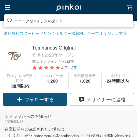
素敵な生活グッズを探そう
送料無料
スヌーピー
ドリンクホルダー
水着
PETテープ
オリジナル文具
Tomhandss Original
香港 | 2023年オープン
前回オンライン
1〜3日前
4.7
(135)
発送までの所要
フォロワー数
合計販売点数
返信まで
時間
1,260
1,028
24時間以内
1週間以内
フォローする
デザイナーに連絡
ショップからのお知らせ
2026/03/18
在庫状況をご確認されたい場合は、
ご注文前にぜひInstagramの @tomhandss までお気軽にお問い合わせく