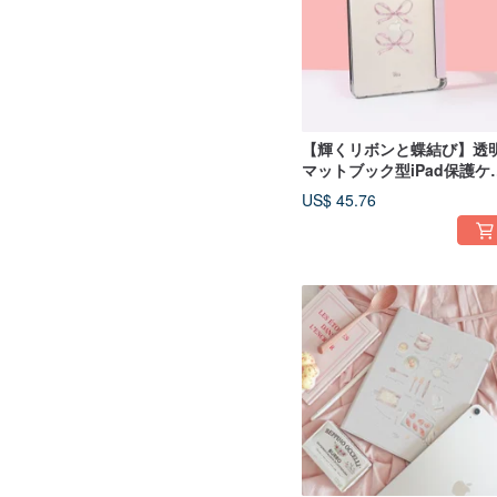
【輝くリボンと蝶結び】透
マットブック型iPad保護ケ
ス
US$ 45.76