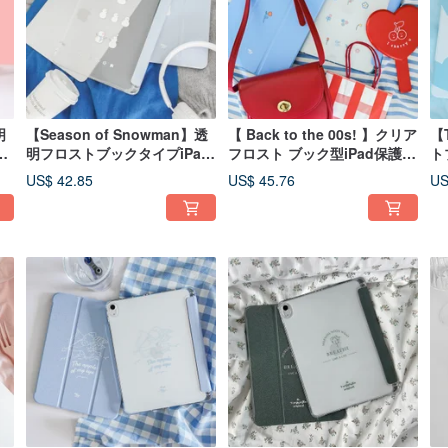
明
【Season of Snowman】透
【 Back to the 00s! 】クリア
【T
ー
明フロストブックタイプiPad
フロスト ブック型iPad保護ケ
ト
保護ケース
ース
US$ 42.85
US$ 45.76
US