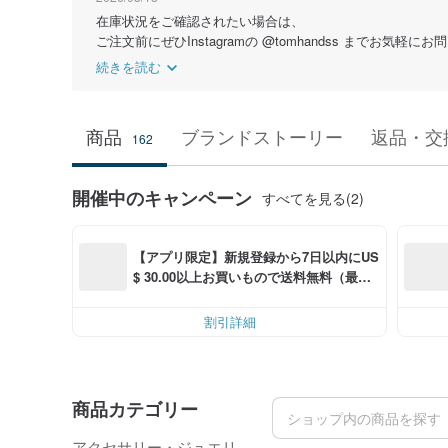
在庫状況をご確認されたい場合は、
ご注文前にぜひInstagramの @tomhandss までお気軽に
続きを読む
商品
ブランドストーリー
返品・交
162
開催中のキャンペーン
すべてを見る(2)
【アプリ限定】新規登録から7日以内にUS
$ 30.00以上お買いもので送料無料（最大U
S$ 6.00OFF）
割引詳細
商品カテゴリー
アクセサリー・ジュエリ