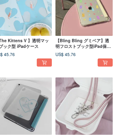
he Kittens V 】透明マッ
【Bling Bling グミベア】透
ブック型 iPadケース
明フロストブック型iPad保護
ケース
$ 45.76
US$ 45.76