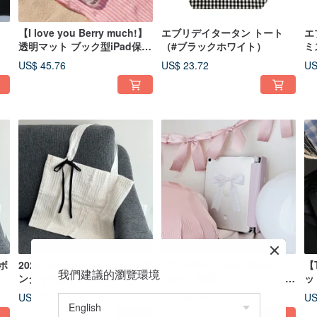
【I love you Berry much!】
エブリデイタータン トート
エ
ク
透明マット ブック型iPad保護
（#ブラックホワイト）
ミ
ケース
US$ 45.76
US$ 23.72
US
リボ
2024 Summer Lite Tote リボ
【The Pink Lace Ribbon
【T
我們建議的瀏覽環境
ンタイ付き (ブラック)
Party】透明マットブックカバ
ッ
ー型iPad保護ケース
US$ 23.72
US$ 45.76
US