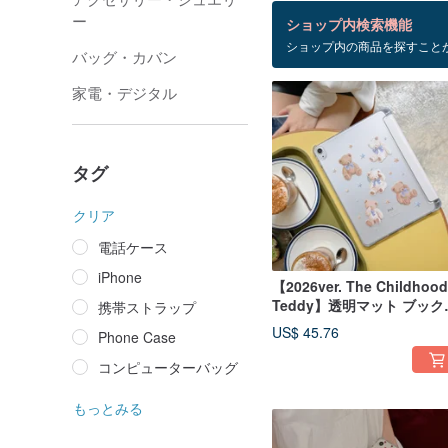
検索結果：44 件
ー
ショップ内検索機能
ショップ内の商品を探すこと
iphoneケース
バッグ・カバン
家電・デジタル
タグ
クリア
電話ケース
iPhone
【2026ver. The Childhood
Teddy】透明マット ブック
携帯ストラップ
バー型 iPad 保護ケース
US$ 45.76
Phone Case
コンピューターバッグ
もっとみる