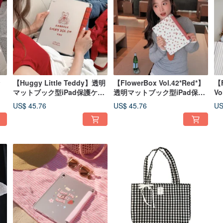
ッ
【Huggy Little Teddy】透明
【FlowerBox Vol.42*Red*】
【F
マットブック型iPad保護ケー
透明マットブック型iPad保護
V
ス
ケース
ッ
US$ 45.76
US$ 45.76
US