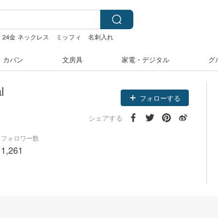
 24金 ネックレス
ミッフィ
名刺入れ
・カバン
文房具
家電・デジタル
グ
l
フォローする
シェアする
フォロワー数
1,261