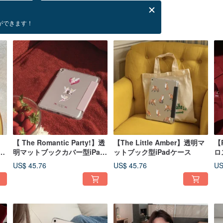
ができます！
【 The Romantic Party!】透
【The Little Amber】透明マ
【
カ
明マットブックカバー型iPad
ットブック型iPadケース
ロ
保護ケース
ケ
US$ 45.76
US$ 45.76
US