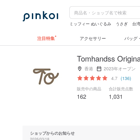
ミッフィー ぬいぐるみ
うさぎ
台湾
台湾
カメラ
人物ステッカー
注目特集
アクセサリー
バッグ
Tomhandss Origina
香港
2023年オープン
4.7
(136)
販売中の商品
合計販売点数
162
1,031
ショップからのお知らせ
2026/03/18