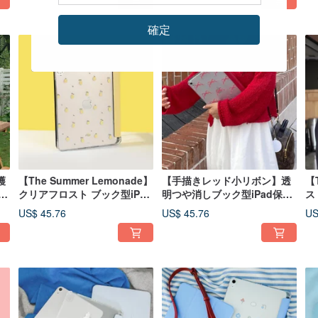
確定
護
【The Summer Lemonade】
【手描きレッド小リボン】透
【
in
クリアフロスト ブック型iPad
明つや消しブック型iPad保護
ス
保護ケース
ケース
ー
US$ 45.76
US$ 45.76
US