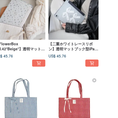
lowerBox
【二重ホワイトレースリボ
ol.42*Beige*】透明マットブ
ン】透明マットブック型iPad
ク型iPad保護ケース
保護ケース
$ 45.76
US$ 45.76