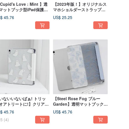
Cupid's Love : Mint 】透
【2023年版！】オリジナルス
マットブック型iPad保護ケ
マホショルダーストラップセ
ス
ット - シルキーベリーピンク
$ 45.76
US$ 25.25
いないいないばぁ! トリッ
【Steel Rose Fog ブルー
オアトリートに!】クリアマ
Garden】透明マットブックス
トブックスタイルiPadケー
タイルiPadケース
$ 45.76
US$ 45.76
5
(4)