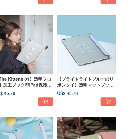
The Kittens 01】透明フロ
【ブライトライトブルーのリ
ト加工ブック型iPad保護ケ
ボンタイ】透明マットブック
ス
型iPad保護ケース
$ 45.76
US$ 45.76