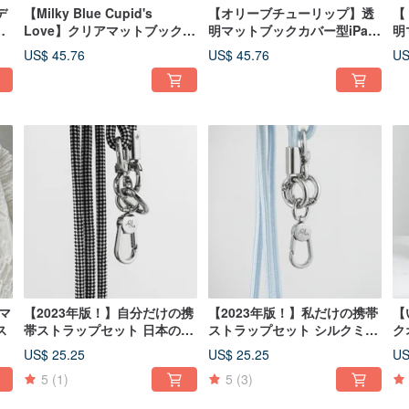
デ
【Milky Blue Cupid's
【オリーブチューリップ】透
【 
型
Love】クリアマットブック型
明マットブックカバー型iPad
明
iPad保護ケース
保護ケース
ー
US$ 45.76
US$ 45.76
US
明マ
【2023年版！】自分だけの携
【2023年版！】私だけの携帯
【
ス
帯ストラップセット 日本の夏
ストラップセット シルクミル
ク
白黒格子
クブルー
ッ
US$ 25.25
US$ 25.25
US
ス
5
(1)
5
(3)