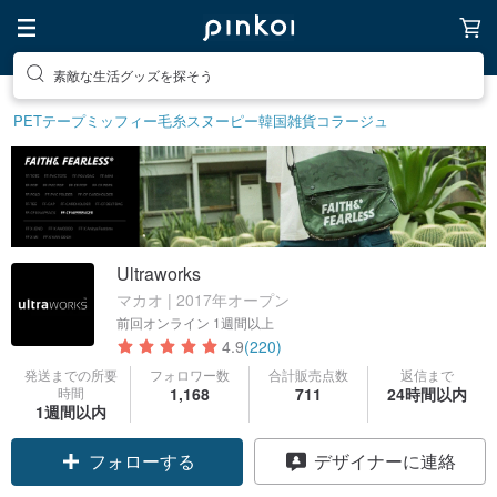
素敵な生活グッズを探そう
PETテープ
ミッフィー
毛糸
スヌーピー
韓国雑貨
コラージュ
Ultraworks
マカオ | 2017年オープン
前回オンライン
1週間以上
4.9
(220)
発送までの所要
フォロワー数
合計販売点数
返信まで
時間
1,168
711
24時間以内
1週間以内
フォローする
デザイナーに連絡