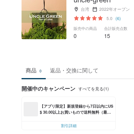
台湾
2022年オープン
5.0
(6)
販売中の商品
合計販売点数
0
15
商品
返品・交換に関して
0
開催中のキャンペーン
すべてを見る(1)
【アプリ限定】新規登録から7日以内にUS
$ 30.00以上お買いもので送料無料（最大U
S$ 6.00OFF）
割引詳細