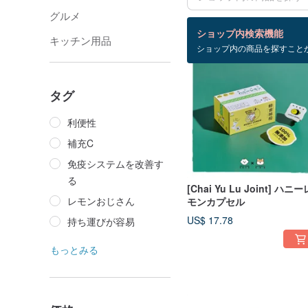
グルメ
検索結果：41 件
ショップ内検索機能
キッチン用品
ショップ内の商品を探すこと
タグ
利便性
補充C
免疫システムを改善す
る
[Chai Yu Lu Joint] ハニー
レモンおじさん
モンカプセル
US$ 17.78
持ち運びが容易
もっとみる