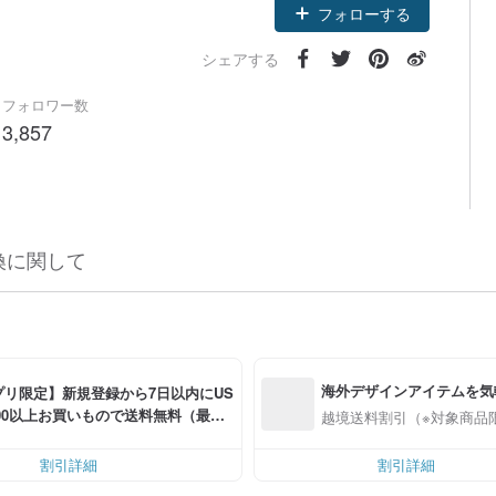
フォローする
シェアする
フォロワー数
3,857
換に関して
海外デザインアイテムを気
プリ限定】新規登録から7日以内にUS
0.00以上お買いもので送料無料（最大U
越境送料割引（※対象商品
.00OFF）
割引詳細
割引詳細