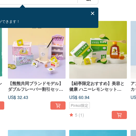
ができます！
レ
【熊熊共同ブランドモデル】
【紹亭限定おすすめ】美容と
ア
ダブルフレーバー割引セット
健康 ハニーレモンセット
カ
（レモンブリック/ハニーレモ
（3+1セット）
US$ 32.43
US$ 60.94
US
ン）
Pinkoi限定
5
(1)