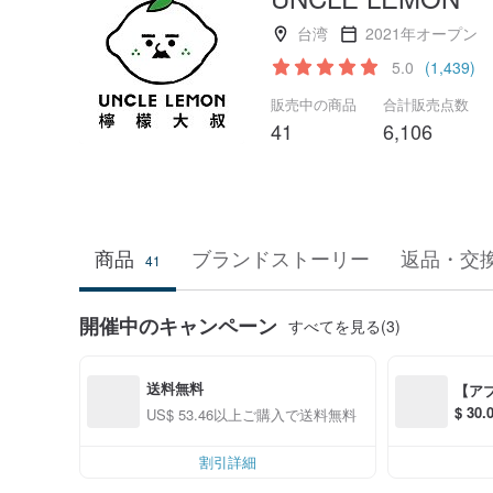
台湾
2021年オープン
5.0
(1,439)
販売中の商品
合計販売点数
41
6,106
商品
ブランドストーリー
返品・交
41
開催中のキャンペーン
すべてを見る(3)
送料無料
【ア
$ 3
US$ 53.46以上ご購入で送料無料
S$ 6
割引詳細