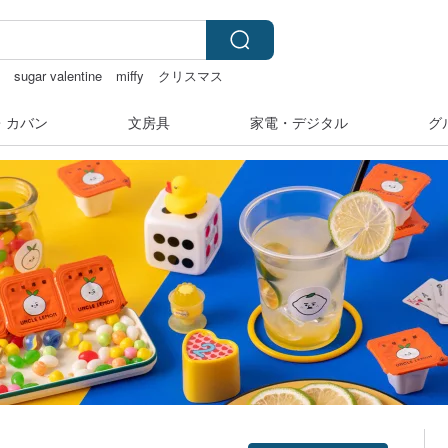
ー
sugar valentine
miffy
クリスマス
 24金 ネックレス
・カバン
文房具
家電・デジタル
グ