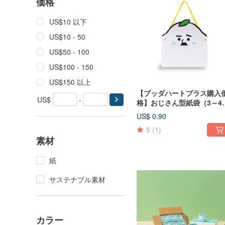
価格
US$10 以下
US$10 - 50
US$50 - 100
US$100 - 150
US$150 以上
【ブッダハートプラス購入
US$
-
格】おじさん型紙袋（3～4
収納可能）
US$ 0.90
5
(1)
素材
紙
サステナブル素材
カラー