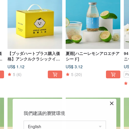
価
【ブッダハートプラス購入価
夏雨[ハニーレモンアロエチア
9
箱
格】アンクルクラシックイエ
シード]
ニ
ローギフトボックス（4個収納
US$ 1.12
US$ 3.12
US
可能）
5
(6)
5
(20)
P
我們建議的瀏覽環境