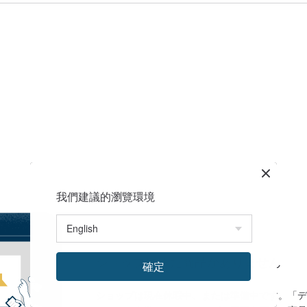
我們建議的瀏覽環境
ショップにまだ商品がありません
確定
ショップは現在休暇中、または準備中です。「デ