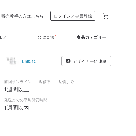
販売希望の方はこちら
ログイン／会員登録
ルメ
台湾直送
商品カテゴリー
unit515
デザイナーに連絡
前回オンライン
返信率
返信まで
1週間以上
-
-
発送までの平均所要時間
1週間以内