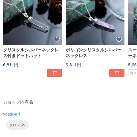
Vesta Art was founded in 2004.
Focusing on silver jewelry, and setting up a teaching center to train talents.
クリスタルシルバーネックレ
ポリゴンクリスタルシルバー
スー
ス付きドットハット
ネックレス
ーネ
6,811円
6,811円
5,6
カ
ショップ内商品
vesta-art
クロス