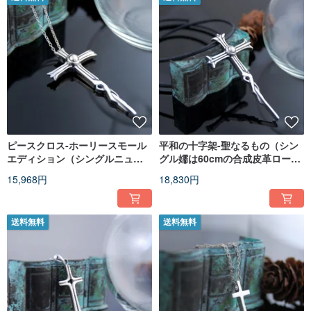
ピースクロス-ホーリースモール
平和の十字架-聖なるもの（シン
エディション（シングルニュー
グル嬬は60cmの合成皮革ロープ
クリアスフリーフェイクレザー
を提示します）
15,968円
18,830円
コード60cm）
送料無料
送料無料