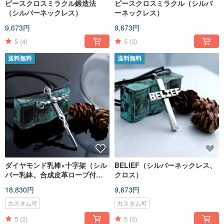
ピースクロスミラクル鍛造法
ピースクロスミラクル（シルバ
（シルバーネックレス）
ーネックレス）
9,673円
9,673円
5
(4)
5
(3)
送料無料
送料無料
ダイヤモンド乳棒×十字架（シル
BELIEF（シルバーネックレス、
バー乳鉢。合成皮革ロープ付
クロス）
き）
18,830円
9,673円
カスタム可
カスタム可
5
(2)
5
(3)