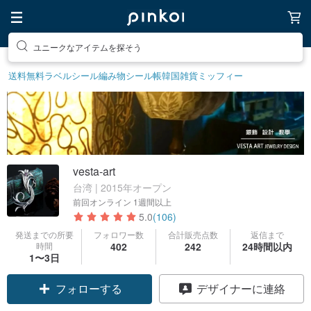
ユニークなアイテムを探そう
送料無料
ラベルシール
編み物
シール帳
韓国雑貨
ミッフィー
vesta-art
台湾 | 2015年オープン
前回オンライン
1週間以上
5.0
(106)
発送までの所要
フォロワー数
合計販売点数
返信まで
時間
402
242
24時間以内
1〜3日
フォローする
デザイナーに連絡