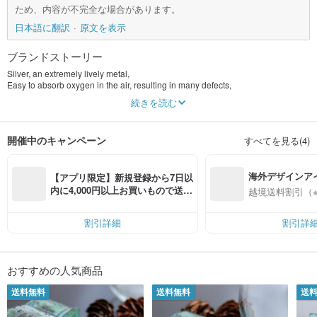
ため、内容が不完全な場合があります。
日本語に翻訳
原文を表示
ブランドストーリー
Silver, an extremely lively metal,
Easy to absorb oxygen in the air, resulting in many defects,
But his charm lies in "defective perfection".
続きを読む
Just like Vesta Art,
It is impossible to be neat like a machine, too many irresistible factors,
With both hands, you can create a unique aesthetic that many machines can't
開催中のキャンペーン
すべてを見る(4)
create.
Silver, a metal with a refractive index greater than 95%,
海外デザインア
It’s quite reflective for light, so it looks quite dazzling,
【アプリ限定】新規登録から7日以
Just like Vesta Art,
入
内に4,000円以上お買いもので送料
越境送料割引（
Each curve, each knife, finely honed,
無料（最大500円OFF）
The rustic and restrained power makes the jewelry shine with an artistic flavor.
However, art was born with a strong force of attachment.
割引詳細
割引詳
Extracted in countless hours,
It is necessary to precipitate the years to think about the source of creation.
The extension of knowledge has the necessary primary conditions.
おすすめの人気商品
When you want to innovate and want to break through,
You must take away the knowledge you have learned.
送料無料
送料無料
送
To create "one" with the idea of ​​"zero" because innovation is a violation of
normality.