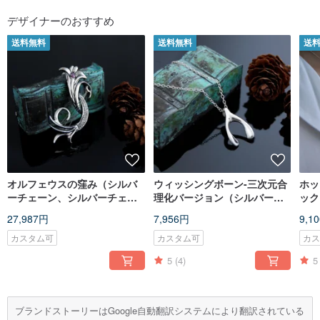
デザイナーのおすすめ
送料無料
送料無料
送
オルフェウスの窪み（シルバ
ウィッシングボーン-三次元合
ホッ
ーチェーン、シルバーチェー
理化バージョン（シルバーネ
ック
ン60cm）
ックレス）
27,987円
7,956円
9,1
カスタム可
カスタム可
カ
5
(4)
5
ブランドストーリーはGoogle自動翻訳システムにより翻訳されている