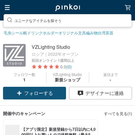
ユニークなアイテムを探そう
毛糸
シール帳
ドリンクホルダー
オリジナル文具
編み物
台湾茶器
VZLighting Studio
ロシア | 2022年オープン
前回オンライン
1週間以上
0.0
(0)
フォロワー数
VZLighting Studio
返信まで
1
新規ショップ
-
フォローする
デザイナーに連絡
開催中のキャンペーン
すべてを見る(1)
【アプリ限定】新規登録から7日以内に4,0
00円以上お買いもので送料無料（最大500