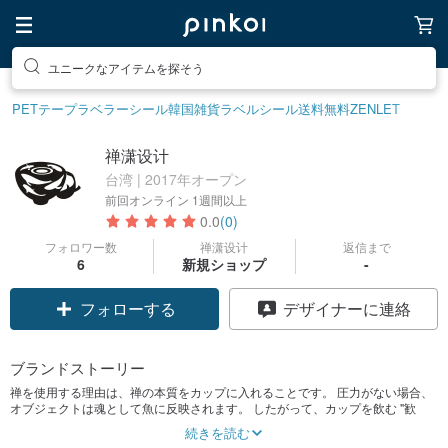
ユニークなアイテムを探そう
PETテープ
ラベラーシール
韓国雑貨
ラベルシール
送料無料
ZENLET
禅潇设计
台湾 | 2017年オープン
前回オンライン
1週間以上
0.0
(0)
フォロワー数
禅潇设计
返信まで
6
新規ショップ
-
フォローする
デザイナーに連絡
ブランドストーリー
禅を使用する理由は、禅の本質をカップに入れることです。 圧力がない場合、
オブジェクトは魂として魚に反映されます。 したがって、カップを飲む "歓
声"の行動は、 "禅"の本質を吸収し、禅の本質とシックな2つの要素で禅のブラ
続きを読む
ンドの精神を構成し、人間の圧力を圧迫し、東洋の人道的思考に統合する。 そ