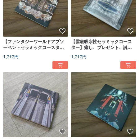
【ファンタジーワールドアブソ
【雲底吸水性セラミックコース
ーベントセラミックコースタ
ター】癒し、プレゼント、誕生
ー】癒しのギフト、誕生日カッ
日、カップル、クリスマス
1,717円
1,717円
プル、クリスマス