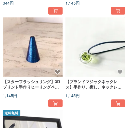
344円
1,145円
ング
【スターフラッシュリング】3D
【ブランドマジックネックレ
プリント手作りヒーリングペン
ス】手作り、癒し、ネックレ
ダントハンギングリング
ス、ギフト、カップル、メモリ
1,145円
1,145円
アル
送料無料