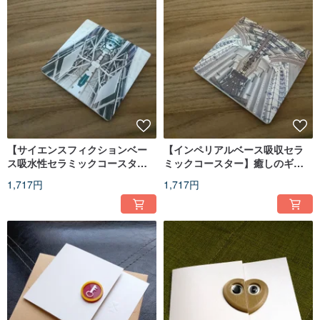
【サイエンスフィクションベー
【インペリアルベース吸収セラ
ス吸水性セラミックコースタ
ミックコースター】癒しのギフ
ー】癒しのギフト、誕生日カッ
ト、誕生日カップル、クリスマ
1,717円
1,717円
プル、クリスマス
ス