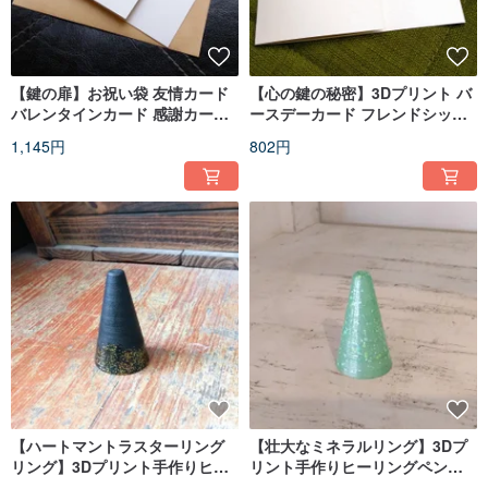
【鍵の扉】お祝い袋 友情カード
【心の鍵の秘密】3Dプリント バ
バレンタインカード 感謝カード
ースデーカード フレンドシップ
ギフトカード
カード ラブカード サンキューカ
1,145円
802円
ード ギフトカード
【ハートマントラスターリング
【壮大なミネラルリング】3Dプ
リング】3Dプリント手作りヒー
リント手作りヒーリングペンダ
リングペンダントハンギングリ
ントハンギングリング