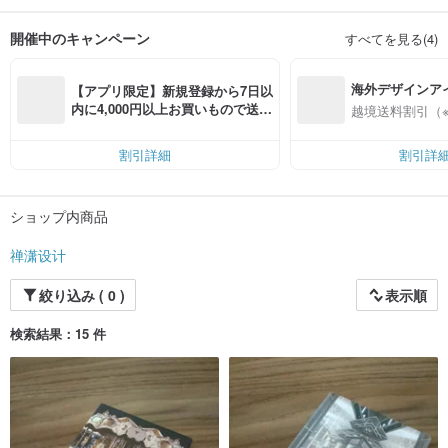
して現代的なライフスタイル。
開催中のキャンペーン
すべてを見る(4)
海外デザインア
【アプリ限定】新規登録から7日以
入
内に4,000円以上お買いもので送料
越境送料割引（
無料（最大500円OFF）
割引詳細
割引詳
ショップ内商品
禅潇设计
絞り込み ( 0 )
表示順
検索結果：15 件