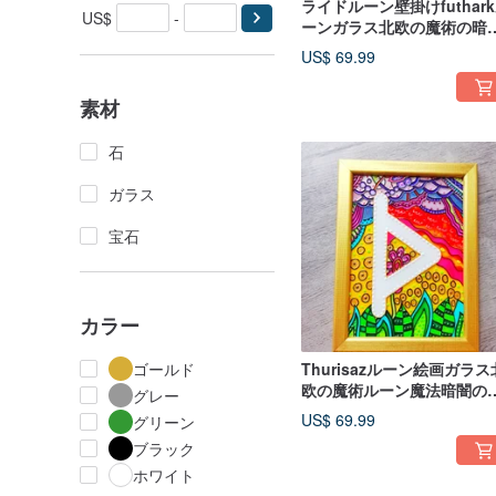
ライドルーン壁掛けfuthar
US$
-
ーンガラス北欧の魔術の暗
の中で光る
US$ 69.99
素材
石
ガラス
宝石
カラー
ゴールド
Thurisazルーン絵画ガラス
欧の魔術ルーン魔法暗闇の
グレー
で光る
US$ 69.99
グリーン
ブラック
ホワイト