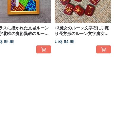
ラスに描かれた文城ルーン
13魔女のルーン文字石に手彫
字北欧の魔術異教のルーン
り長方形のルーン文字魔女ウ
字手作りのフサルク
ィッカ異教
$ 69.99
US$ 64.99