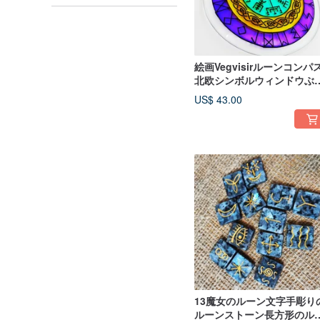
絵画Vegvisirルーンコンパ
北欧シンボルウィンドウぶ
下げガラスサンキャッチャ
US$ 43.00
13魔女のルーン文字手彫り
ルーンストーン長方形のル