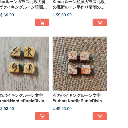
eboルーンガラス北欧の魔
Kenazルーン絵画ガラス北欧
ヴァイキングルーン暗闇の
の魔術ルーン手作り暗闇の中
で輝く上の絵画
で輝く
$ 69.99
US$ 69.99
のバイキングルーン文字
石のバイキングルーン文字
tharkNordicRunicDivinati
FutharkNordicRunicDivinati
n北ヨーロッパ
on北ヨーロッパ
$ 53.00
US$ 53.00