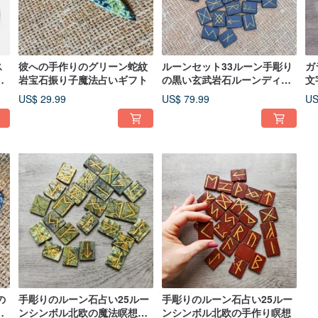
ス
彼への手作りのグリーン蛇紋
ルーンセット33ルーン手彫り
ガ
ら
岩宝石振り子魔法占いギフト
の黒い玄武岩石ルーンディビ
文
ー
ネーションスピリチュアルギ
文
US$ 29.99
US$ 79.99
US
フト
の
手彫りのルーン石占い25ルー
手彫りのルーン石占い25ルー
ー
ンシンボル北欧の魔法瞑想ギ
ンシンボル北欧の手作り瞑想