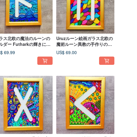
ラス北欧の魔法のルーンの
Uruzルーン絵画ガラス北欧の
ルダー Futharkの輝きに
魔術ルーン異教の手作りの輝
nsuzルーン絵画暗闇の中で
きで暗闇の中で
$ 69.99
US$ 69.00