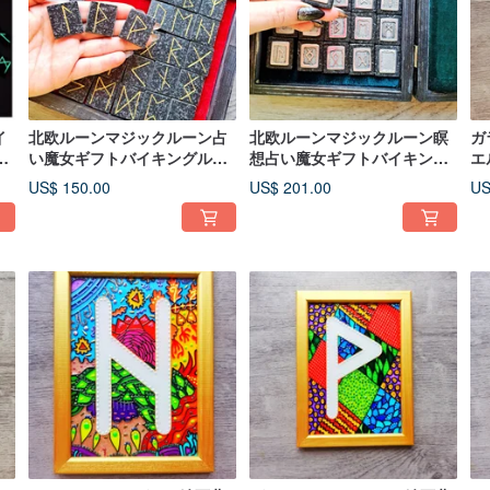
イ
北欧ルーンマジックルーン占
北欧ルーンマジックルーン瞑
ガ
ー
い魔女ギフトバイキングルー
想占い魔女ギフトバイキング
エ
ンボックス占い
秘密ルーンボックス
A
US$ 150.00
US$ 201.00
US