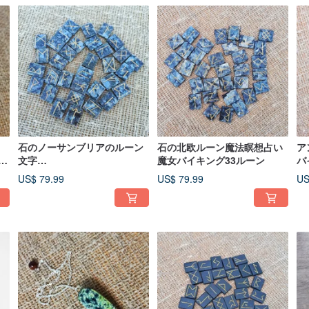
石のノーサンブリアのルーン
石の北欧ルーン魔法瞑想占い
ア
ti
文字
魔女バイキング33ルーン
バ
MagicMeditationDivination
ー
US$ 79.99
US$ 79.99
US
Viking33ルーン文字
北