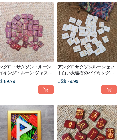
ングロ・サクソン・ルーン
アングロサクソンルーンセッ
イキング・ルーン ジャスパ
ト白い大理石のバイキングル
製 33個のルーンストーン
ーンとリネンバッグ33ルーン
$ 89.99
US$ 79.99
欧の魔法 占い
ストーン