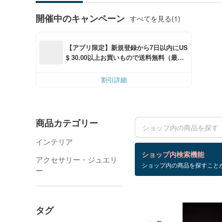
開催中のキャンペーン
すべてを見る(1)
【アプリ限定】新規登録から7日以内にUS
$ 30.00以上お買いもので送料無料（最大U
S$ 6.00OFF）
割引詳細
商品カテゴリー
インテリア
検索結果：28 件
ショップ内検索機能
アクセサリー・ジュエリ
ショップ内の商品を探すこと
nordic
ー
タグ