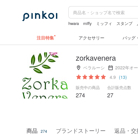
hwara
miffy
ミッフィ
スタンプ
コラージュ素材
ミッフィー ぬいぐ
注目特集
アクセサリー
バッグ
zorkavenera
ベラルーシ
2022年オ
4.9
(13)
販売中の商品
合計販売点数
274
27
商品
ブランドストーリー
返品・交
274