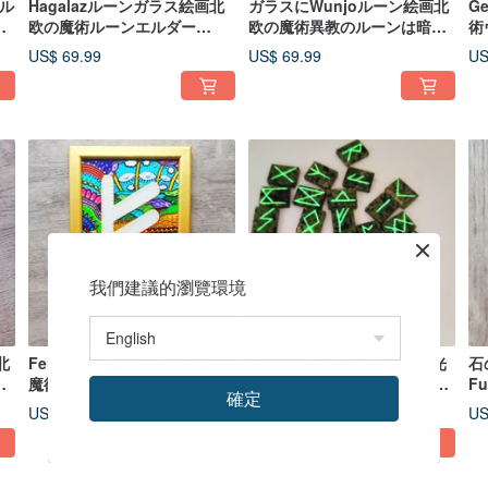
kル
Hagalazルーンガラス絵画北
ガラスにWunjoルーン絵画北
G
闇
欧の魔術ルーンエルダー
欧の魔術異教のルーンは暗闇
術
futhark暗闇の中で光る
の中で輝く
中
US$ 69.99
US$ 69.99
US
我們建議的瀏覽環境
北
Fehuルーン絵画ガラス北欧の
バイキングルーン石暗闇で光
石
中
魔術バイキングルーン魔法の
る25ルーンストーンフサルク
Fu
確定
暗闇の中で輝き
占い
o
US$ 69.99
US$ 84.99
US