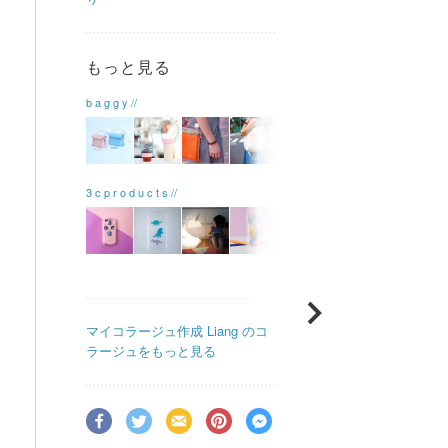
もっと見る
b a g g y //
3 c p r o d u c t s //
マイコラージュ作成
Liang のコ
ラージュをもっと見る