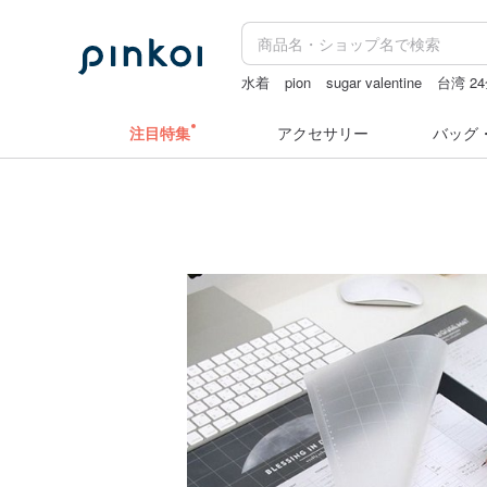
水着
pion
sugar valentine
台湾 2
コラージュ素材
ドリンクホルダー 
注目特集
アクセサリー
バッグ