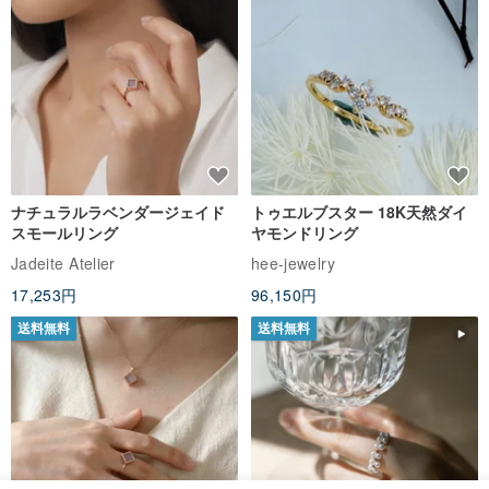
ナチュラルラベンダージェイド
トゥエルブスター 18K天然ダイ
スモールリング
ヤモンドリング
Jadeite Atelier
hee-jewelry
17,253円
96,150円
送料無料
送料無料