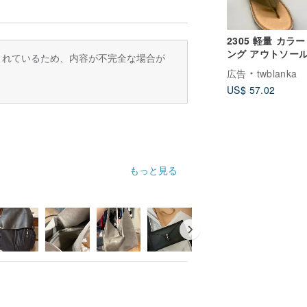
2305 軽量 カラー
ング アウトソール
訳されているため、内容が不完全な場合が
チ レザー スリッ
広告
twblanka
ンズ ハンドメイド
US$ 57.02
ーステッチ
もっと見る