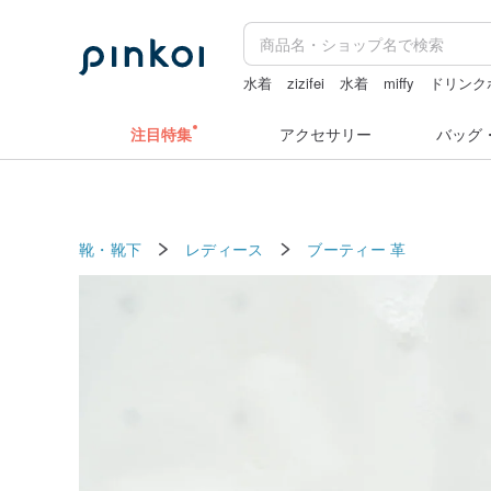
水着
zizifei
水着
miffy
ドリンク
ドリンクホルダー 台湾
キーホルダ
注目特集
アクセサリー
バッグ
靴・靴下
レディース
ブーティー
革