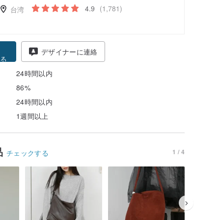
4.9
(1,781)
台湾
得
デザイナーに連絡
る
24時間以内
86%
24時間以内
1週間以上
品
1 / 4
チェックする