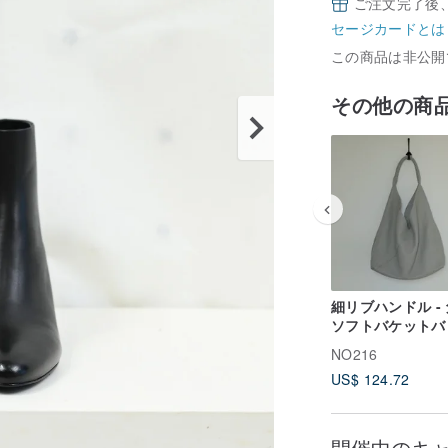
ご注文完了後
セージカードとは
この商品は非公開
その他の商
細リブハンドル -
ソフトバケットバッ
グレー
NO216
US$ 124.72
開催中のキ