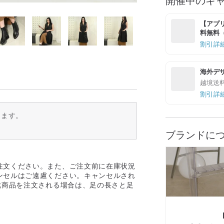
【アプリ
料無料（最
割引詳
海外デ
越境送
割引詳
ります。
ブランドに
注文ください。また、ご注文前に在庫状況
ンセルはご遠慮ください。キャンセルされ
靴商品を注文される場合は、足の長さと足