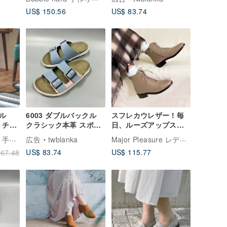
US$ 150.56
US$ 83.74
ル
6003 ダブルバックル
スフレカウレザー！毎
 チェ
クラシック本革 スポー
日、ルーズアップスト
ットブ
ツサンダル 男女兼用 カ
ラップブーツ、ブラウ
凡人與路-Monazu 手作り靴
Major Pleasure レディースシューズ研究室
広告
twblanka
ップルシューズ レディ
ンレザーブーツ-シャン
US$ 83.74
US$ 115.77
67.48
ースシューズ
パンフォグティー