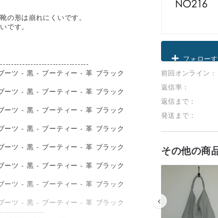
、靴の形は崩れにくいです。
高いです。
クーポン取
---------------------------------
前回オンライン：
フォローす
返信率：
返信まで：
発送まで：
その他の商
-----------------