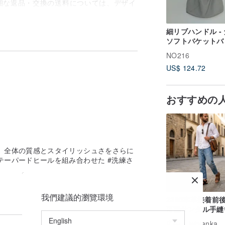
細な返品・交換の送料については、デザイ
品・交換はできません。
細リブハンドル -
ソフトバケットバッ
び新品への交換を承りますが、靴は3～5
グレー
NO216
US$ 124.72
室内での試着でサイズをご確認ください。
した場合、返品・交換はできません。
送にかかる送料は購入者負担となりま
おすすめの
入者が商品を受け取った後にデザインが気
お受けできません。
 全体の質感とスタイリッシュさをさらに
テーパードヒールを組み合わせた #洗練さ
我們建議的瀏覽環境
2360本革接着前
可能サンダル手縫
ンズサンダル
広告
twblanka