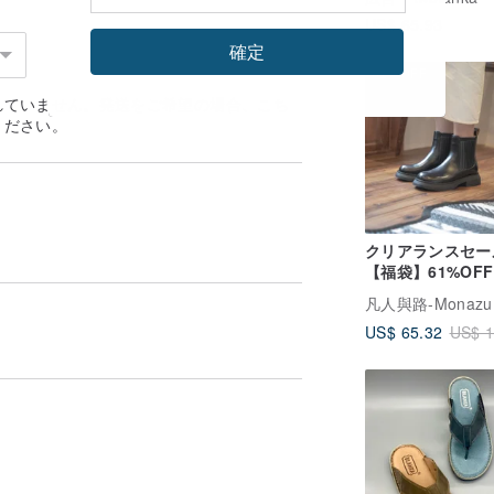
US$ 65.93
確定
61%OFF
れていません。発送をご希望の場合、
こち
ください。
クリアランスセー
【福袋】61%OFF
ルシーブーツ_マ
ラック 特別価格
US$ 65.32
US$ 1