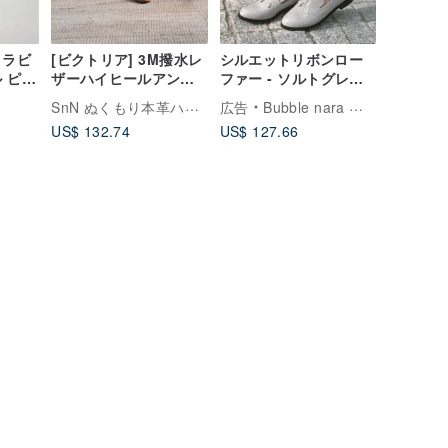
 ラビ
[ビクトリア] 3M撥水レ
シルエットリボンロー
 ピン
ザーハイヒールアンク
ファー - ソルトグレー
パ メ
ルブラウン|手作りカス
ホワイト
SnN ぬくもり本革ハンドメイドシューズ
広告
Bubble nara 手作りの靴
 シュ
タマイズ| MIT
US$ 132.74
US$ 127.66