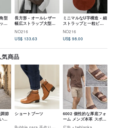
 角型
長方形 - オールレザー
ミニマルなU字構造 - 細
餃子のよ
グ -
幅広ストラップ大型バ
ストラップと一粒ビー
の、四角
ッグ - コーヒー
ズのミニバッグ - 赤
ョルダー
NO216
NO216
NO216
ィバッグ 
US$ 133.63
US$ 98.00
US$ 133
人気商品
後調節
ショートブーツ
6002 個性的な厚底フォ
いメ
ーム メンズ本革 スポー
ツサンダル
Bubble nara 手作りの靴
広告
twblanka