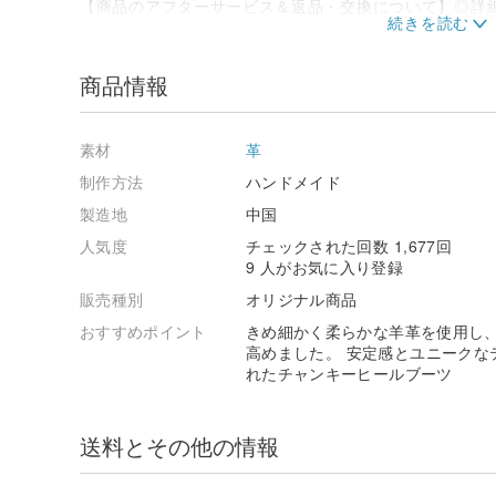
【商品のアフターサービス＆返品・交換について】◎詳
ン館の取引ポリシーをご参照ください。
◎商品発送後、サイズが正しく、欠陥がない場合は、返
商品情報
◎靴のサイズ間違いや欠陥による交換は、サイズ交換およ
日以内にご返送ください。
素材
革
靴を屋外で着用された場合、返品・交換はできません。
販売者が靴を受け取った際に靴底が摩耗していると判断
制作方法
ハンドメイド
その際は購入者にご連絡し、商品を返送いたします（返
製造地
中国
す）。
人気度
チェックされた回数 1,677回
◎靴は受注生産のカスタマイズサービスであるため、購
9 人がお気に入り登録
に入らないという理由での返品や交換は、販売者は一切
販売種別
オリジナル商品
おすすめポイント
きめ細かく柔らかな羊革を使用し、
高めました。 安定感とユニークな
れたチャンキーヒールブーツ
送料とその他の情報