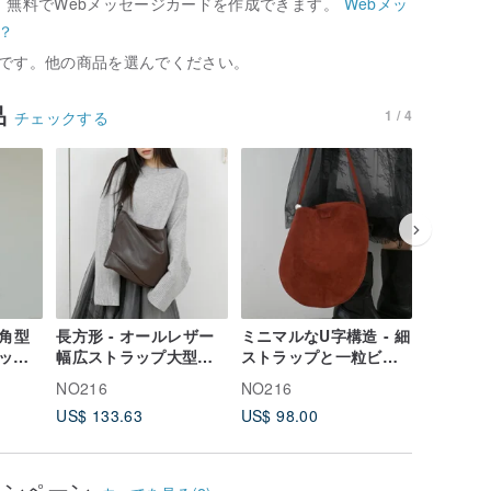
、無料でWebメッセージカードを作成できます。
Webメッ
？
です。他の商品を選んでください。
品
1 / 4
チェックする
 角型
長方形 - オールレザー
ミニマルなU字構造 - 細
餃子のよ
グ -
幅広ストラップ大型バ
ストラップと一粒ビー
の、四角
ッグ - コーヒー
ズのミニバッグ - 赤
ョルダー
NO216
NO216
NO216
ィバッグ 
US$ 133.63
US$ 98.00
US$ 133
ャンペーン