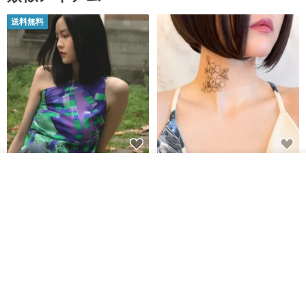
送料無料
【イタリアの精緻な職人技】 -
世界の片隅で静かに咲く花/ ワン
入荷待ち登録
フレンチシックな装い - ツイル
ポイントタトゥーのレースのチ
ショップを見る
プリントシルクスカーフトップ
ョーカー SV649
from a friend of mine
Sugar Valentine
ス
34,340円
1,780円
送料無料