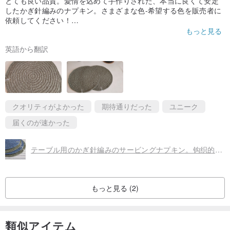
とても良い品質。愛情を込めて手作りされた、本当に良くて安定
したかぎ針編みのナプキン。さまざまな色-希望する色を販売者に
依頼してください！
テーブルアクセサリーとして優れており、ヴィンテージセラミッ
もっと見る
ク、ティーポット、その他の食器との相性も抜群です。お祝いだ
英語から翻訳
けでなく、日常生活にも最適です。あらゆるヴィンテージ食器の
素晴らしい仲間。
売り手はさまざまな配達オプションを提供しています、dについて
尋ねてください
あなたの国への利用可能な配達方法。
クオリティがよかった
期待通りだった
ユニーク
届くのが速かった
テーブル用のかぎ針編みのサービングナプキン。钩织的餐巾纸用在餐桌。
もっと見る (2)
類似アイテム