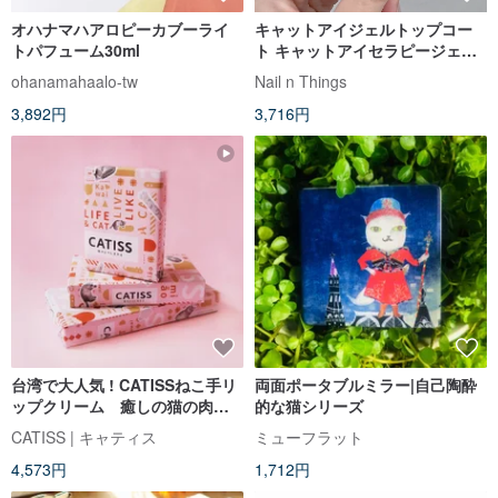
オハナマハアロピーカブーライ
キャットアイジェルトップコー
トパフューム30ml
ト キャットアイセラピージェル
（マグネット付き）
ohanamahaalo-tw
Nail n Things
3,892円
3,716円
台湾で大人気 ! CATISSねこ手リ
両面ポータブルミラー|自己陶酔
ップクリーム 癒しの猫の肉球
的な猫シリーズ
デザイン&保湿 ( 白ねこ/無香料 )
CATISS | キャティス
ミューフラット
4,573円
1,712円