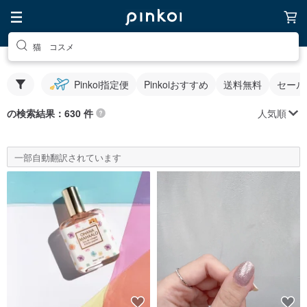
猫 コスメ
Pinkoi指定便
Pinkoiおすすめ
送料無料
セール
人気順
の検索結果：630 件
一部自動翻訳されています