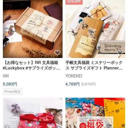
15%OFF
【お得なセット】IWI 文具福箱
手帳文具福袋 ミステリーボック
#Luckybox #サプライズボック
ス サプライズギフト Planner
ス
Mystery Box
IWI
YOKEKEI
5,083円
4,769円
5,610円
Pinkoi限定