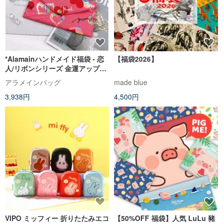
*Alamainハンドメイド福袋 - 恋
【福袋2026】
人/リボンシリーズ 金運アップお
年玉袋_台湾ドル10万元収納可能
アラメインバッグ
made blue
3,938円
4,500円
VIPO ミッフィー 折りたたみエコ
【50%OFF 福袋】人気 LuLu 豬