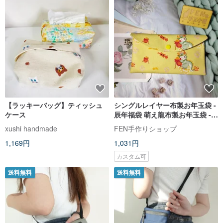
【ラッキーバッグ】ティッシュ
シングルレイヤー布製お年玉袋 -
ケース
辰年福袋 萌え龍布製お年玉袋 -
手作り布製お年玉袋 - 通帳ケース
xushi handmade
FEN手作りショップ
- 多目的
1,169円
1,031円
カスタム可
送料無料
送料無料