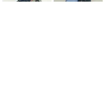
【春の福袋】- 無地筒形がま口ポ
【春の福袋】- 無地スマホポーチ
ーチ福袋セット
福袋セット
Entadar
Entadar
5,724円
5,724円
Pinkoi限定
Pinkoi限定