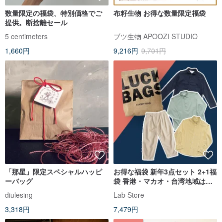
数量限定の福袋、特別価格でご
布籽生物 お得な数量限定福袋
提供。断捨離セール
5 centimeters
ブツ生物 APOOZI STUDIO
1,660円
9,216円
9,701円
「那星」限定スペシャルハッピ
お得な福袋 新年3点セット 2+1福
ーバッグ
袋 香港・マカオ・台湾地域は送
料無料
diulesing
Lab Store
3,318円
7,479円