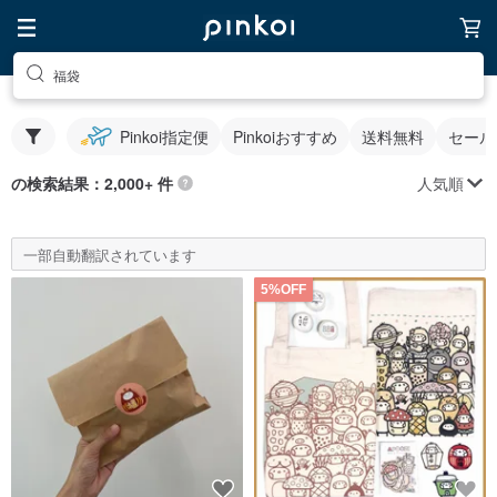
福袋
Pinkoi指定便
Pinkoiおすすめ
送料無料
セール
人気順
の検索結果：2,000+ 件
一部自動翻訳されています
5%OFF