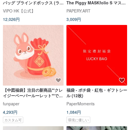
バッグ ブラインドボックス (ラン
The Piggy MASKfolio S マスク
ダムパッケージ) MIF37566
ケース ギフト
VIPO HK【公式】
PAPERY.ART
12,026円
3,009円
【中図福袋】注目の新商品**クレ
福袋 - ポチ袋・紅包・ギフトシー
イジーペーパールーレット**で市
ル (12枚)
場価値は確実に1000元以上
funpaper
PaperMoments
4,293円
1,084円
カスタム可
環境に優しい