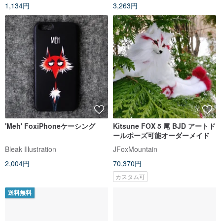
1,134円
3,263円
'Meh' FoxiPhoneケーシング
Kitsune FOX 5 尾 BJD アートド
ールポーズ可能オーダーメイド
Bleak Illustration
JFoxMountain
2,004円
70,370円
カスタム可
送料無料