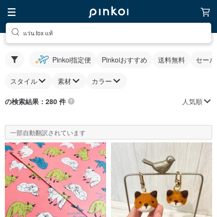
แว่น fox แท้
Pinkoi指定便
Pinkoiおすすめ
送料無料
セール
スタイル
素材
カラー
人気順
の検索結果：280 件
一部自動翻訳されています