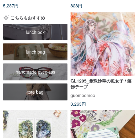
5,287円
828円
こちらもおすすめ
lunch box
lunch bag
handmade eyeglass
GL1205_曼珠沙華の狐女子 / 装
飾テープ
tote bag
guomoomoo
3,263円