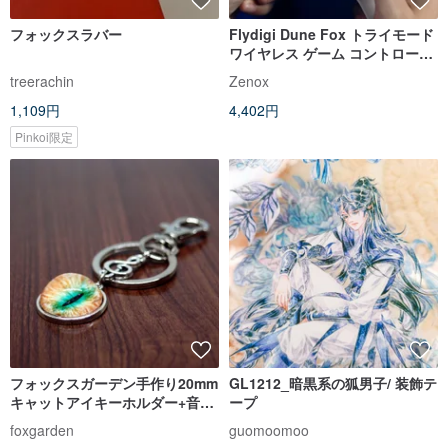
フォックスラバー
Flydigi Dune Fox トライモード
ワイヤレス ゲーム コントローラ
ー
treerachin
Zenox
1,109円
4,402円
Pinkoi限定
フォックスガーデン手作り20mm
GL1212_暗黒系の狐男子/ 装飾テ
キャットアイキーホルダー+音符
ープ
チャーム
foxgarden
guomoomoo