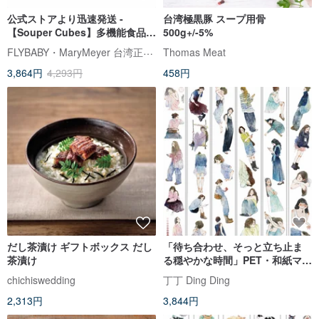
公式ストアより迅速発送 -
台湾極黒豚 スープ用骨
【Souper Cubes】多機能食品グ
500g+/-5%
レードシリコン保存容器 10 個取
FLYBABY・MaryMeyer 台湾正規代理店
Thomas Meat
り
3,864円
4,293円
458円
だし茶漬け ギフトボックス だし
「待ち合わせ、そっと立ち止ま
茶漬け
る穏やかな時間」PET・和紙マス
キングテープ (kiss-cut)
chichiswedding
丁丁 Ding Ding
2,313円
3,844円