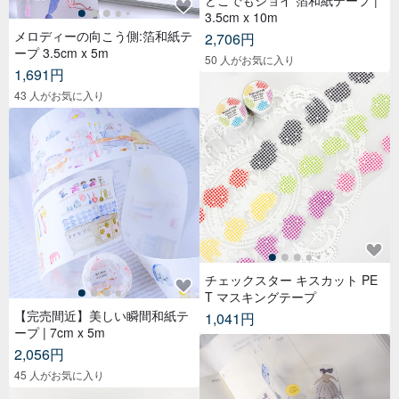
どこでもジョイ 箔和紙テープ |
3.5cm x 10m
メロディーの向こう側:箔和紙テ
2,706円
ープ 3.5cm x 5m
50 人がお気に入り
1,691円
43 人がお気に入り
チェックスター キスカット PE
T マスキングテープ
【完売間近】美しい瞬間和紙テ
1,041円
ープ | 7cm x 5m
2,056円
45 人がお気に入り