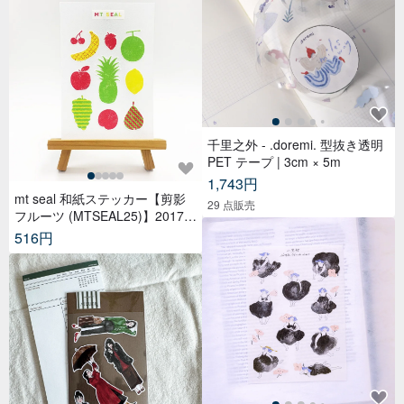
千里之外 - .doremi. 型抜き透明
PET テープ | 3cm × 5m
1,743円
mt seal 和紙ステッカー【剪影
29 点販売
フルーツ (MTSEAL25)】2017A
W
516円