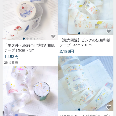
【完売間近】ピンクの妖精和紙
テープ | 4cm x 10m
千里之外 - .doremi. 型抜き和紙
テープ | 3cm × 5m
2,186円
1,483円
26 点販売