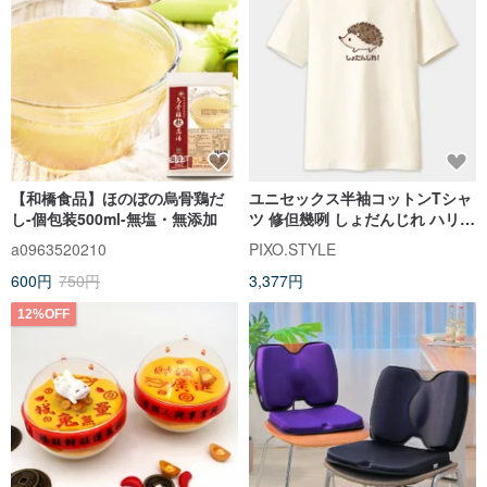
【和橋食品】ほのぼの烏骨鶏だ
ユニセックス半袖コットンTシャ
し-個包装500ml-無塩・無添加
ツ 修但幾咧 しょだんじれ ハリネ
ズミ Tシャツ PS005
a0963520210
PIXO.STYLE
600円
750円
3,377円
12%OFF