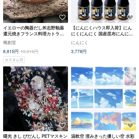
イエローの陶器だし丼志野釉薬
【にんにくハウス即入荷】にん
還元焼きフランス料理カトラリ
にくにんにく 国産昆布にんにく
ーだし丼
醤油 4本入 新発売
獨創堂
にんにく
8,815円
10,016円
3,778円
カスタム可
曙光 きし びだんし PETマスキン
温軟空 澄みきった優しい空 水彩