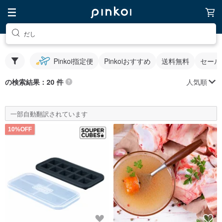
だし
Pinkoi指定便
Pinkoiおすすめ
送料無料
セール
人気順
の検索結果：20 件
一部自動翻訳されています
10%OFF