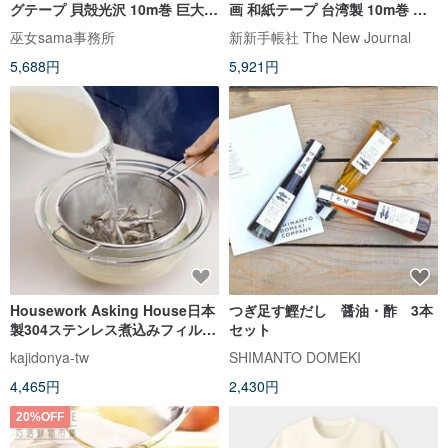
グテープ 貝殻光沢 10m巻 巨大な
画 和紙テープ 台湾製 10m巻 巨
画幅
大画幅
巫女sama事務所
新新手帳社 The New Journal
5,688円
5,921円
Housework Asking House日本
つぎ足す鰹だし 醤油・酢 3本
製304ステンレス煮込みフィルタ
セット
ーメッシュ（2層メッシュ/ 200メ
kajidonya-tw
SHIMANTO DOMEKI
ッシュ）
4,465円
2,430円
20%OFF