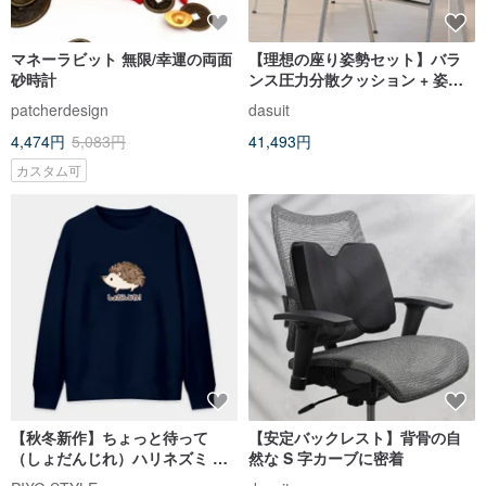
マネーラビット 無限/幸運の両面
【理想の座り姿勢セット】バラ
砂時計
ンス圧力分散クッション + 姿勢
安定バックレスト
patcherdesign
dasuit
4,474円
5,083円
41,493円
カスタム可
【秋冬新作】ちょっと待って
【安定バックレスト】背骨の自
（しょだんじれ）ハリネズミ ユ
然な S 字カーブに密着
ニセックス 純綿スウェット 005