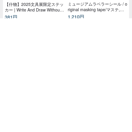
ミュージアムラベラーシール / o
【什物】2025文具展限定ステッ
riginal masking tape/マステ,美
カー | Write And Draw Without
纹纸胶带,文具,ステーショナリ
Limited
1,210円
381円
ー,紙もの,紙膠帶,贴纸
30 人がお気に入り
34 人がお気に入り
オビワン ステッカー パーラー
7mmマスキングテープ ベビー
フルーティー
ベージュ
550円
385円