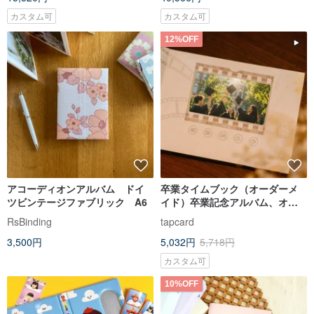
カスタム可
カスタム可
12%OFF
アコーディオンアルバム ドイ
卒業タイムブック（オーダーメ
ツビンテージファブリック A6
イド）卒業記念アルバム、オー
ダーメイドギフト、動画記念ブ
RsBinding
tapcard
ック
3,500円
5,032円
5,718円
カスタム可
10%OFF