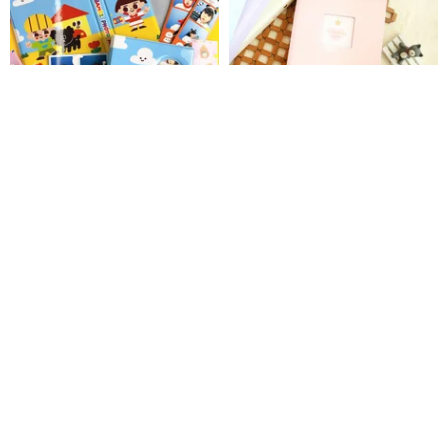
4コマプリクラアルバム コレクシ
TO MY STAR 12K 6 穴バインダ
ョンブック
ー多機能収納ファイル (4 色)
SPA-279 カードファイル コレク
Drunk Bambi
三瑩文房具
ションファイル
2,748円
1,031円
1,145円
50%OFF