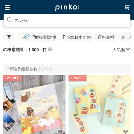
アルバム
Pinkoi指定便
Pinkoiおすすめ
送料無料
セール
人気順
の検索結果：1,000+ 件
一部自動翻訳されています
12%OFF
23%OFF