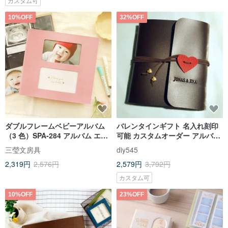
カスタム可
10%OFF
32%OFF
ダブルフレームベビーアルバム
バレンタインギフト 名入れ刻印
（3 色）SPA-284 アルバム エコ
可能 カスタムオーダー アルバム
ー写真 記念アルバム
チェキアルバム レザーストラッ
三瑩文房具
diy545
プ ハート型 ルーズリーフ DIYア
2,319円
2,576円
2,579円
3,792円
ルバム クリエイティブギフト 誕
生日プレゼント カスタムオーダ
カスタム可
ー 記念アルバム
10%OFF
23%OFF