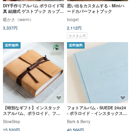
DIY手作りアルバム ポラロイド写
思い出をカスタムする - Miniハ
真 結婚式 ゲストブック カップル
ードカバーフォトブック
3インチ 4インチ 5インチ
暖かさ（warm）
tooget
3,337円
2,112円
カスタム可
送料無料
送料無料
【特別なギフト】インスタック
フォトアルバム - SUEDE 24x24
スアルバム、ポラロイド、フォ
- ポラロイド・インスタックス・
トアルバム
ヴィンテージ・カスタム・ウェ
SlowStep
Bark & Berry
ディング・ゲストブック
15,520円
40,566円