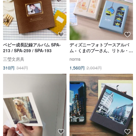
ベビー成長記録アルバム SPA-
ディズニーフォトブースアルバ
213 / SPA-259 / SPA-193
ム - くまのプーさん、リトル・グ
リーン・メン 韓国風4コマプリン
三瑩文房具
norns
ト収納アルバム
310円
344円
1,560円
2,004円