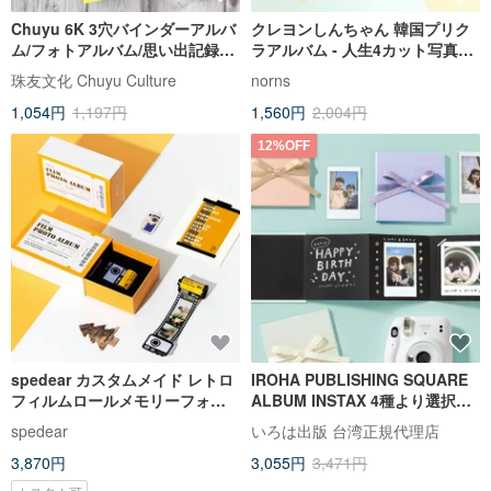
Chuyu 6K 3穴バインダーアルバ
クレヨンしんちゃん 韓国プリク
ム/フォトアルバム/思い出記録
ラアルバム - 人生4カット写真集
帳/4x6サイズの写真を60枚収納
プリクラ写真収納ブック
珠友文化 Chuyu Culture
norns
可能
1,054円
1,197円
1,560円
2,004円
12%OFF
spedear カスタムメイド レトロ
IROHA PUBLISHING SQUARE
フィルムロールメモリーフォト
ALBUM INSTAX 4種より選択可
アルバム 映画チケット版
能
spedear
いろは出版 台湾正規代理店
3,870円
3,055円
3,471円