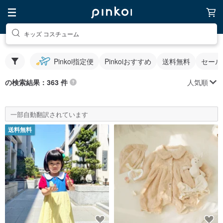
キッズ コスチューム
Pinkoi指定便
Pinkoiおすすめ
送料無料
セール
人気順
の検索結果：363 件
一部自動翻訳されています
送料無料