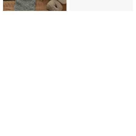
ベビーボンネットとロンパー
ドリームドレスシリーズ～スタ
ス、新生児の写真撮影の小道
ーライトソナタ～
具、新生児のクマの衣装を設定
newbornknitoutfit
LaBloomin
します
3,478円
9,701円
カスタム可