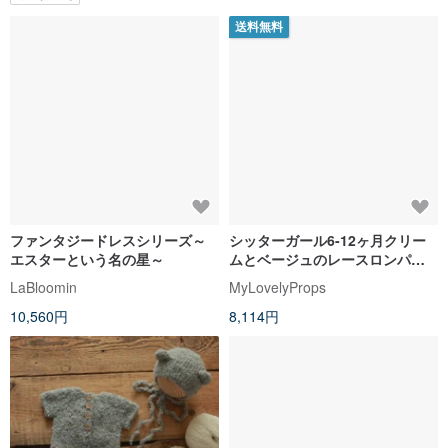
送料無料
ファンタジードレスシリーズ～
シッターガール6-12ヶ月クリー
エスターという名の星～
ムとベージュのレースロンパー
ス写真小道具。ケーキスマッシ
LaBloomin
MyLovelyProps
ュ衣装
10,560円
8,114円