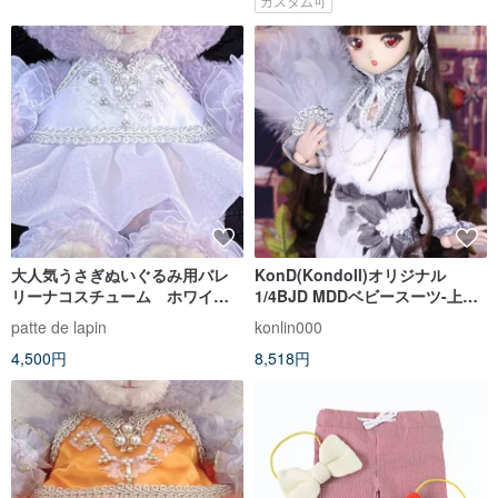
カスタム可
大人気うさぎぬいぐるみ用バレ
KonD(Kondoll)オリジナル
リーナコスチューム ホワイト
1/4BJD MDDベビースーツ-上海
チュチュ ver
の夜
patte de lapin
konlin000
4,500円
8,518円