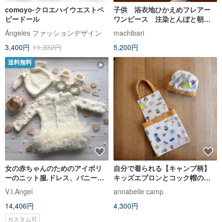
comoyo-クロエハイウエストベ
子供 浴衣地ひかえめフレアー
ビードール
ワンピース 注染とんぼと朝
顔・ピンク地 80ー130サイズ・
Ángeles ファッションデザイン
machibari
受注製作
3,400円
11,332円
5,200円
送料無料
女の赤ちゃんのためのアイボリ
自分で着られる【キャンプ柄】
ーのニット服.ドレス、バニーハ
キッズエプロンとコック帽のセ
ット、バニーブーツ。
ット
V.I.Angel
annabelle camp
14,406円
4,300円
カスタム可