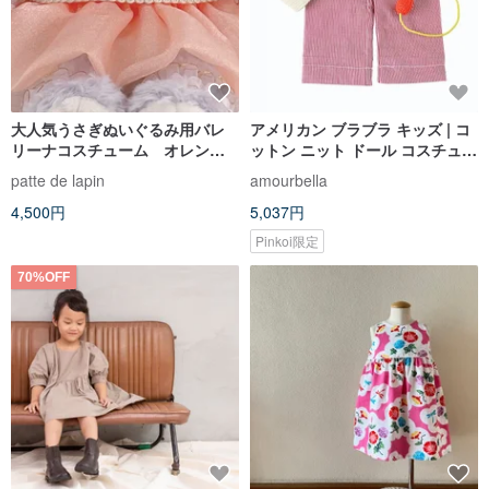
大人気うさぎぬいぐるみ用バレ
アメリカン ブラブラ キッズ | コ
リーナコスチューム オレンジ
ットン ニット ドール コスチュー
チュチュ ver
ム/変身 (ラージのみ)-クラウン ピ
patte de lapin
amourbella
エロ
4,500円
5,037円
Pinkoi限定
70%OFF