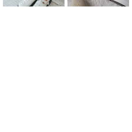
花柄編みミュールサンダル _ コ
金平糖
コナッツミルク
La Fille 本革ハンドメイドシューズ
onetwoandco
17,056円
25,755円
送料無料
サンダルシューズ - Vacay -
クラシックシリーズ - トップライ