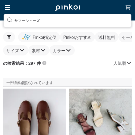
サマーシューズ
Pinkoi指定便
Pinkoiおすすめ
送料無料
セール
サイズ
素材
カラー
人気順
の検索結果：297 件
一部自動翻訳されています