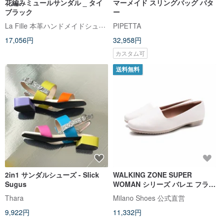
花編みミュールサンダル _ タイ
マーメイド スリングバッグ バタ
ブラック
ー
La Fille 本革ハンドメイドシューズ
PIPETTA
17,056円
32,958円
カスタム可
送料無料
2in1 サンダルシューズ - Slick
WALKING ZONE SUPER
Sugus
WOMAN シリーズ バレエ フラッ
ト シューズ レディース -ホワイ
Thara
Milano Shoes 公式直営
ト
9,922円
11,332円