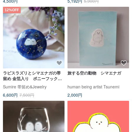
4,500円
5,192円
5,900円
12%OFF
ラピスラズリとシマエナガの帯
旅する空の動物 シマエナガ
留め 金箔入り ポニーフック
ブローチ
Sumire 帯留め&Jewelry
human being artist Tsunemi
6,600円
7,500円
2,000円