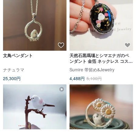
文鳥ペンダント
天然石黒瑪瑙とシマエナガのペ
ンダント 金箔 ネックレス コスモ
ス 24k 18k
ナチュラマ
Sumire 帯留め&Jewelry
25,300円
4,488円
5,100円