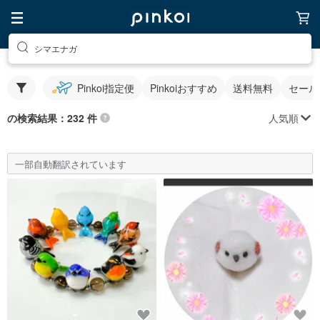
シマエナガ
Pinkoi指定便
Pinkoiおすすめ
送料無料
セール
人気順
の検索結果：232 件
一部自動翻訳されています