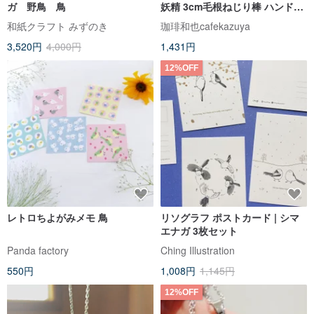
ガ 野鳥 鳥
妖精 3cm毛根ねじり棒 ハンドメ
イド/人形
和紙クラフト みずのき
珈琲和也cafekazuya
3,520円
4,000円
1,431円
12%OFF
レトロちよがみメモ 鳥
リソグラフ ポストカード | シマ
エナガ 3枚セット
Panda factory
Ching Illustration
550円
1,008円
1,145円
12%OFF