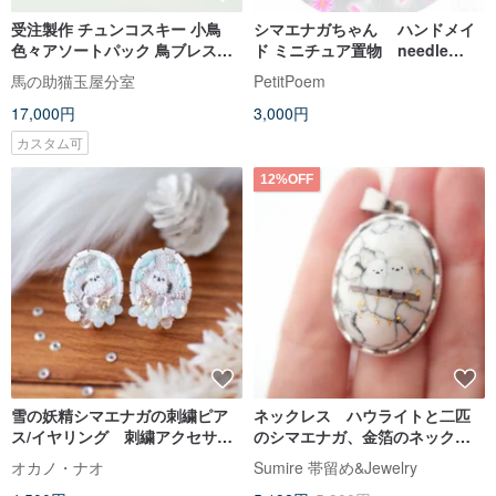
受注製作 チュンコスキー 小鳥
シマエナガちゃん ハンドメイ
色々アソートパック 鳥ブレスレ
ド ミニチュア置物 needle
ット
felted 羊毛氈手作mascot 玩偶
馬の助猫玉屋分室
PetitPoem
handmade japan
17,000円
3,000円
カスタム可
12%OFF
雪の妖精シマエナガの刺繍ピア
ネックレス ハウライトと二匹
ス/イヤリング 刺繍アクセサリ
のシマエナガ、金箔のネックレ
ー
ス
オカノ・ナオ
Sumire 帯留め&Jewelry