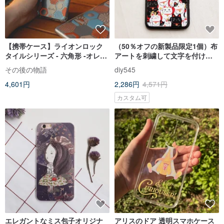
【携帯ケース】ライオンロック
（50％オフの新製品限定1個）布
タイルシリーズ - 六角形 -オレン
アートを刺繍して文字を付ける
ジ
ことができますApple携帯電話ケ
その後の物語
diy545
ースiPhone（i6.i6s、
4,601円
2,286円
4,571円
i6splus.i7.i7plus）クリエイテ
ィブな携帯電話ケース保護シェ
カスタム可
ルラッキーキャットバースデー
ギフト
エレガントなミス包子オリジナ
アリスのドア 透明スマホケース