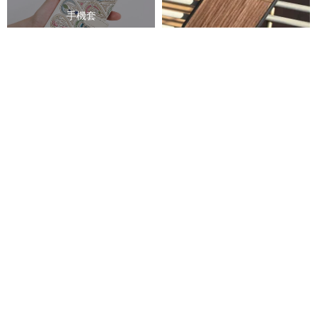
手機套
手機袋
iPhoneケース6 / 6Plus / 6s /
6sPlus / 7 / 7Plus / 8 / 8plus /
手機包
SE
nothingaddnothing
1,770円
Annys ワーク ショップ手作り押
O2 APPLE MFI 認定 iPhone