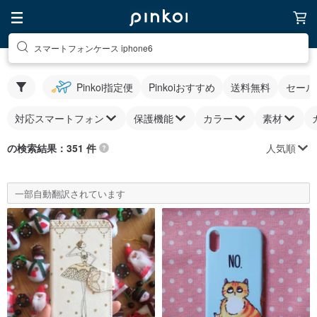
スマートフォンケース iphone6
Pinkoi指定便
Pinkoiおすすめ
送料無料
セール
対応スマートフォン
保護機能
カラー
素材
人気順
の検索結果：351 件
一部自動翻訳されています