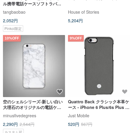
ル携帯電話ケースソフトラバー
オールインクルーシブアップル
tangbaobao
House of Stories
プロテクションケース/
2,052円
5,204円
iPhone6（plus）/
Iphone7（plus）
Pinkoi限定
10%OFF
9%OFF
空のシェルシリーズ-新しい白い
Quattro Back クラシック本革ケ
大理石のオリジナルの電話ケー
ース - iPhone 6 Plus/6s Plus グ
ス/保護ケース（ハードシェル）
レー
minusfivedegrees
Just Mobile
2,290円
2,544円
520円
567円
カスタム可