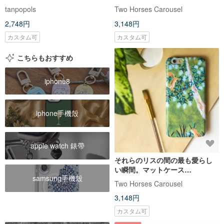
（iPhone、HTC、Samsung、
tanpopols
Two Horses Carousel
Sony）
2,748円
3,148円
カスタム可
カスタム可
こちらもおすすめ
iphone8
iphone手機殼
apple watch 錶帶
それらのリスの間の最も愛らし
い瞬間。マットケース
samsung手機殼
（iPhone、HTC、Samsung、
Two Horses Carousel
Sony）
3,148円
カスタム可