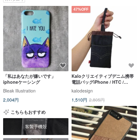
47%OFF
「私はあなたが嫌いです」
Kaloクリエイティブデニム携帯
iphoneケーシング
電話バッグiPhone / HTC /
OPPO用ユニバーサル携帯電話ケ
Bleak Illustration
kalodesign
ース
2,004円
1,510円
2,805円
こちらもおすすめ
客製手機殼