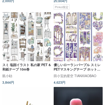
2,000円
20,604円
Pinkoi限定
スミ 塩顔イラスト 私の家 PET &
優しいローランパープル スミレ
和紙テープ 10m巻
PETマスキングテープ ホットス
タンピング 10m巻 台湾製
凱小勛
田小宝的星空 TIANXIAOBAO
3,844円
4,623円