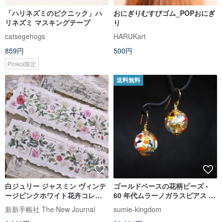
「ハリネズミのピクニック」ハ
おにぎりむすびゴム_POPおにぎ
リネズミ マスキングテープ
り
catsegehogs
HARUKart
859円
500円
Pinkoi限定
送料無料
白ジュリー ジャスミン ヴィンテ
ゴールドベースの花柄ビーズ -
ージピンクホワイト花卉コレク
60 年代ムラーノガラスピアス -
ション PET & 和紙テープ
スミ・ジュール SJE028
新新手帳社 The New Journal
sumie-kingdom