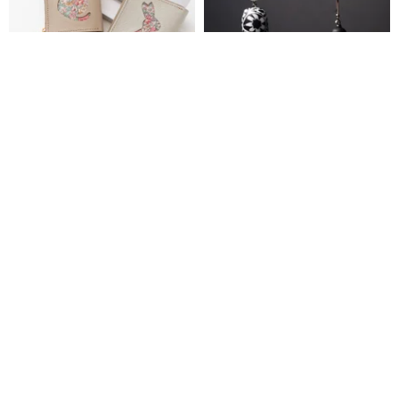
BOX型コインケース付き L字ウ
白黒花柄ビーズ - 60 年代ムラー
ォレット 【 リバティ猫・リバテ
ノガラスビーズピアス - スミ・ジ
ィうさぎ 】 本革 ミニ財布 プレ
ュール SJE090
かもめ工房
sumie-kingdom
ゼント HW65K
5,980円
20,604円
Pinkoi限定