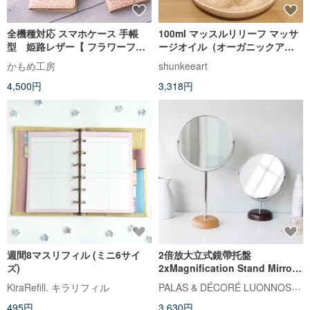
全機種対応 スマホケース 手帳
100ml マッスルリリーフ マッサ
型 姫路レザー【 フラワーフェ
ージオイル（オーガニックアル
ミニン 】革 本革 レザー iPhone
ニカ、ブラックペッパー、グレ
かもめ工房
shunkeeart
Xperia IO01K
ープフルーツ）
4,500円
3,318円
週間8マスリフィル (ミニ6サイ
2倍放大立式鏡帶托盤
ズ)
2xMagnification Stand Mirror
with Wood Base 2倍拡大スタン
PALAS & DÉCORÉ LUONNOS パラデック
KiraRefill. キラリフィル
ドミラー 日本製
495円
3,630円