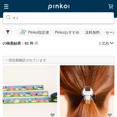
スミ
Pinkoi指定便
Pinkoiおすすめ
送料無料
セール
人気順
の検索結果：92 件
一部自動翻訳されています