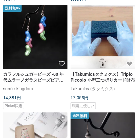
送料無料
カラフルシュガービーズ -60 年
【Takumicsタクミクス】Triplo
代ムラーノガラスビーズピアス -
Piccolo 小型三つ折りカード財布
スミ・ジュエル SJE034
sumie-kingdom
Takumics (タクミクス)
14,881円
17,056円
Pinkoi限定
環境に優しい
送料無料