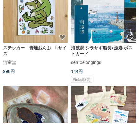
ステッカー 青蛙おんぶ Lサイ
海波浪 シラサギ船長x漁港 ポス
ズ
トカード
河童堂
sea-belongings
990円
144円
Pinkoi限定