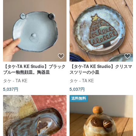
【タケ-TA KE Studio】ブラック
【タケ-TA KE Studio】クリスマ
ブルー釉熊顔皿。陶器皿
スツリーの小皿
タケ - TA KE
タケ - TA KE
5,037円
5,037円
送料無料