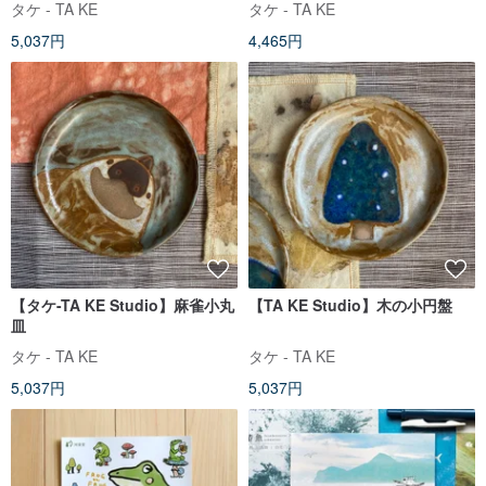
タケ - TA KE
タケ - TA KE
5,037円
4,465円
【タケ-TA KE Studio】麻雀小丸
【TA KE Studio】木の小円盤
皿
タケ - TA KE
タケ - TA KE
5,037円
5,037円