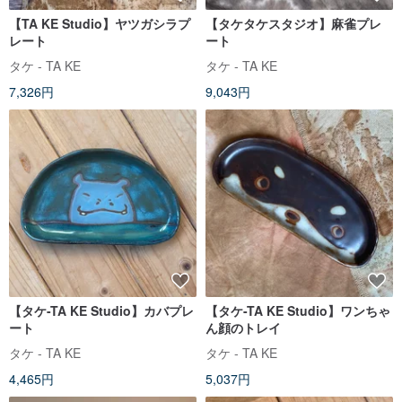
【TA KE Studio】ヤツガシラプ
【タケタケスタジオ】麻雀プレ
レート
ート
タケ - TA KE
タケ - TA KE
7,326円
9,043円
【タケ-TA KE Studio】カバプレ
【タケ-TA KE Studio】ワンちゃ
ート
ん顔のトレイ
タケ - TA KE
タケ - TA KE
4,465円
5,037円