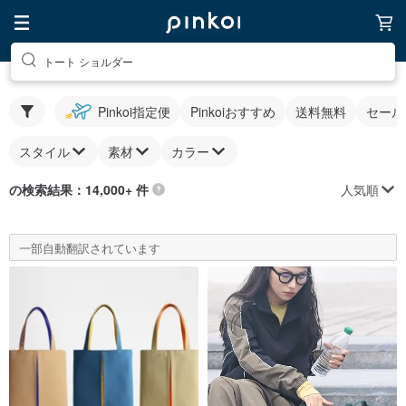
トート ショルダー
Pinkoi指定便
Pinkoiおすすめ
送料無料
セール
スタイル
素材
カラー
人気順
の検索結果：14,000+ 件
一部自動翻訳されています