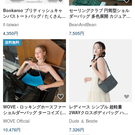
Bookaroo ブリティッシュキャ
セーリングクラブ 円筒型ショル
ンバストートバッグ / たくさん入
ダーバッグ 多色展開 カジュアル
って、おしゃれに決まる *英国輸
で使いやすい大容量の脇下バッ
if-taiwan
BeanAndBean
入 台湾*
グ
4,350円
7,505円
送料無料
WOVE - ロッキングホースファー
レディース シンプル 超軽量
ショルダーバッグ ターコイズ (フ
2WAYクロスボディバッグ ハン
ェイクファー)
ドバッグ ショルダーバッグ トー
WOVE Official
Dude ＆ Bestie
トバッグ Aria
10,476円
7,326円