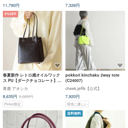
11,790円
7,326円
5%OFF
春夏新作 レトロ感オイルワック
pokkori kinchaku 2way tote
ス PU【ダークチョコレート】多
(C24007)
用途軽量バケットバッグ トート/
青鹿 アオシカ
cheek.jeRk【公式】
ショルダー
8,635円
9,089円
7,920円
Pinkoi限定
環境に優しい
送料無料