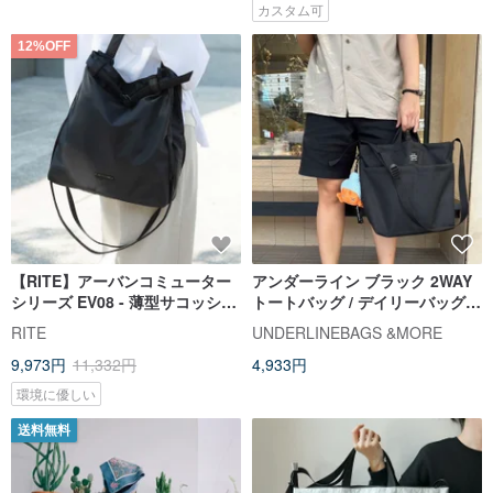
カスタム可
12%OFF
【RITE】アーバンコミューター
アンダーライン ブラック 2WAY
シリーズ EV08 - 薄型サコッシュ
トートバッグ / デイリーバッグ /
- L - 全 5 色
旅行用
RITE
UNDERLINEBAGS &MORE
9,973円
11,332円
4,933円
環境に優しい
送料無料