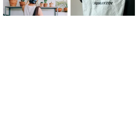
Hot Dog ふんわりナイロン・オ
デュポン紙シリーズ ショルダー
ーガナイザーショルダーバッグ -
バッグ 大容量軽量ジムバッグ ハ
ダークブラウン |
ンドバッグ サイドバッグ トート
WHITEOAKFACTORY
製包事多 Sumayzoy Store
WHITEOAKFACTORY
バッグ ライトニングシルバー
8,037円
3,350円
25%OFF