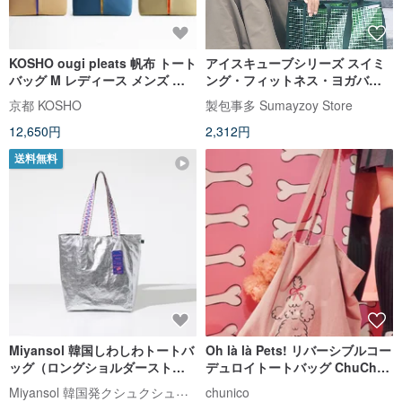
KOSHO ougi pleats 帆布 トート
アイスキューブシリーズ スイミ
バッグ M レディース メンズ キ
ング・フィットネス・ヨガバッ
ャンバス 日本製 京都 肩掛 軽量
グ 大容量メッシュ防水ビーチト
京都 KOSHO
製包事多 Sumayzoy Store
通勤 裏地付き ホック付き
ートバッグ ジェリーグリーン
12,650円
2,312円
送料無料
Miyansol 韓国しわしわトートバ
Oh là là Pets! リバーシブルコー
ッグ（ロングショルダーストラ
デュロイトートバッグ ChuChu
ップ）-A.ギャラクシースノーア
ライトピンクグレー
Miyansol 韓国発クシュクシュバッグ｜台湾公式代理店
chunico
イス 防水軽量通勤モデル