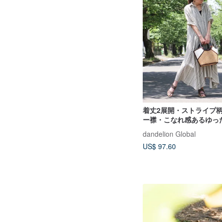
着丈2展開・ストライプ
ー襟・こなれ感あるゆっ
ン・七分袖・フレアワンピ
dandelion Global
dr507
US$ 97.60