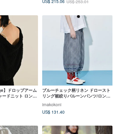
US$ 215.06
US$ 253.01
ntage】ドロップアーム
ブルーチェック柄リネン ドロースト
ャードニット ロング
リング裾絞りバルーンパンツ/ロング
パンツ
imakokoni
US$ 131.40