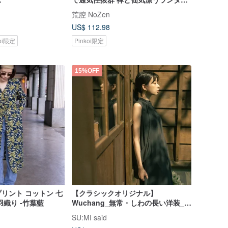
パンツ ウエストゴム ロング丈 カジ
荒腔 NoZen
ュアル ゆったり レトロ
US$ 112.98
koi限定
Pinkoi限定
15%OFF
リント コットン 七
【クラシックオリジナル】
羽織り -竹葉藍
Wuchang_無常・しわの長い洋装_鉄
灰__CLD026_
SU:MI said