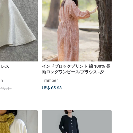
ドレス
インドブロックプリント 綿 100% 長
袖ロングワンピース/ブラウス -夕焼
けレッド
on
Tramper
US$ 65.93
110.47