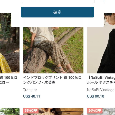
US$ 111.30
US$ 65.93
確定
 100％ロ
インドブロックプリント 綿 100％ロ
【NaSuBi Vi
エロー
ングパンツ - 木芙蓉
ホール テクスチ
丈 古着トップス
Tramper
NaSuBi Vinatage
US$ 48.11
US$ 80.18
55%OFF
20%OFF