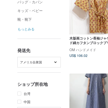
バッグ・カバン
キッズ・ベビー
靴・靴下
もっとみる
木版画コットン長袖ジャ
ド綿カフタンブロックプ
画スモックフラワー
OM ハンドメイド
発送先
US$ 106.02
アメリカ合衆国
ショップ所在地
台湾
中国