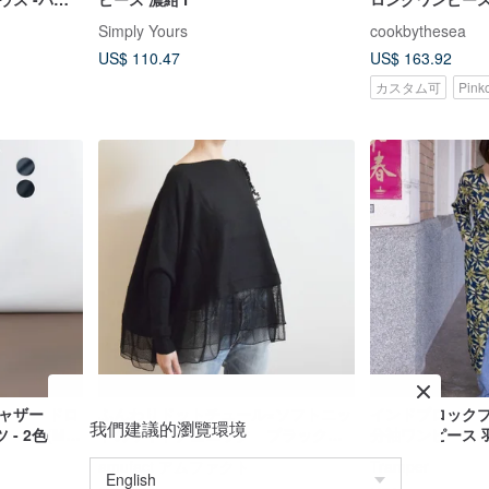
Simply Yours
cookbythesea
US$ 110.47
US$ 163.92
カスタム可
Pin
ャザー ドロ
ふんわりドットチュール×ソフトニッ
インドブロックプ
我們建議的瀏覽環境
 2色(M-
トのワイドチュニック ブラック
分袖ワンピース 
パンツ ジョガ
受注制作
amufact アムファクト
Tramper