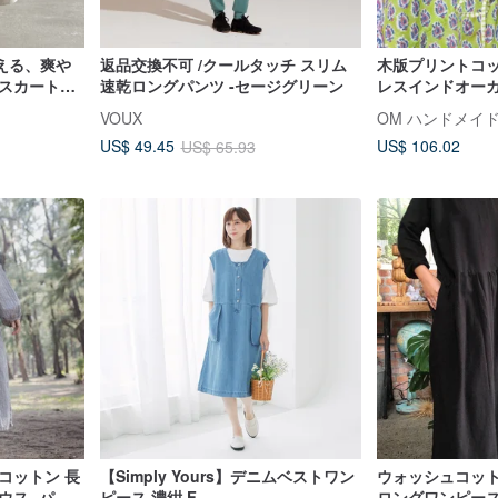
える、爽や
返品交換不可 /クールタッチ スリム
木版プリントコ
グスカート
速乾ロングパンツ -セージグリーン
レスインドオー
-1
ンドブロックプ
VOUX
OM ハンドメイ
スモックフラワ
US$ 106.02
US$ 49.45
US$ 65.93
コットン 長
【Simply Yours】デニムベストワン
ウォッシュコット
ウス -パン
ピース 濃紺 F
ロングワンピー