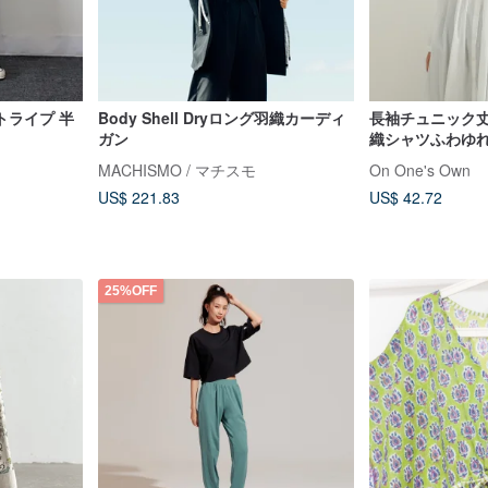
トライプ 半
Body Shell Dryロング羽織カーディ
長袖チュニック
ガン
織シャツふわゆ
MACHISMO / マチスモ
On One's Own
US$ 221.83
US$ 42.72
25%OFF