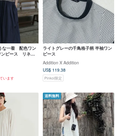
うな一着 配色ワン
ライトグレーの千鳥格子柄 半袖ワン
ワンピース リネン
ピース
Addition X Addition
US$ 119.38
れています
Pinkoi限定
送料無料