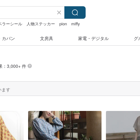
ベラーシール
人物ステッカー
pion
miffy
・カバン
文房具
家電・デジタル
グ
：3,000+ 件
います