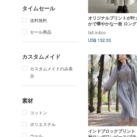
タイムセール
オリジナルプリントが叶
送料無料
かで華やかな一枚 ロン
リネンテンセル 260505
セール商品
fall-in&co
US$ 132.53
カスタムメイド
カスタムメイドのみ表
示
素材
コットン
ポリエステル
インドブロックプリント 
ウール
袖ロングワンピース/ブラ