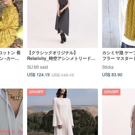
コットン 長
【クラシックオリジナル】
カシミヤ混 ケー
ン -カーキ
Relativity_時空アシンメトリードレ
フラー マスター
ス_CLD002_グレー
SU:MI said
Sticka
US$ 83.90
US$ 124.19
US$ 146.10
10%OFF
15%OFF