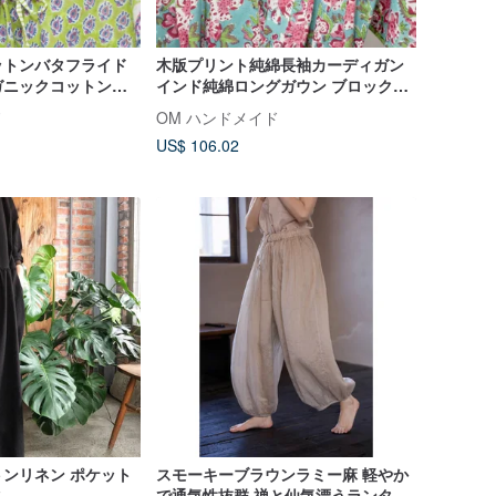
ットンバタフライド
木版プリント純綿長袖カーディガン
ガニックコットンイ
インド純綿ロングガウン ブロックプ
リント木版プリント
リントガウン - 花柄
ド
OM ハンドメイド
ー
US$ 106.02
ンリネン ポケット
スモーキーブラウンラミー麻 軽やか
ス
で通気性抜群 禅と仙気漂うランタン