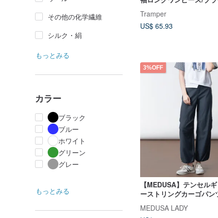
パスグレー
Tramper
その他の化学繊維
US$ 65.93
シルク・絹
もっとみる
3%OFF
カラー
ブラック
ブルー
ホワイト
グリーン
グレー
【MEDUSA】テンセルギ
もっとみる
ーストリングカーゴパンツ -
XL) | レディースロング
MEDUSA LADY
ーパンツ