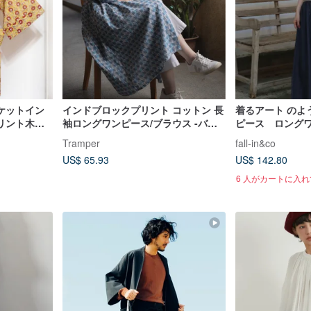
ケットイン
インドブロックプリント コットン 長
着るアート のよ
リント木版
袖ロングワンピース/ブラウス -バサ
ピース ロング
ルトブルー
混 260503-1
Tramper
fall-in&co
US$ 65.93
US$ 142.80
6 人がカートに入