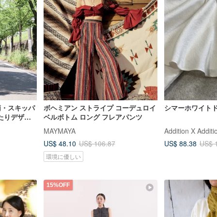
柄・スキッパ
ボヘミアン ストライプ コーデュロイ
シマーホワイト
たりデザイ
ベルボトム ロング フレアパンツ
ース・d-
MAYMAYA
Addition X Additi
US$ 48.10
US$ 88.38
US$ 106.87
US$ 
環境に優しい
15%OFF