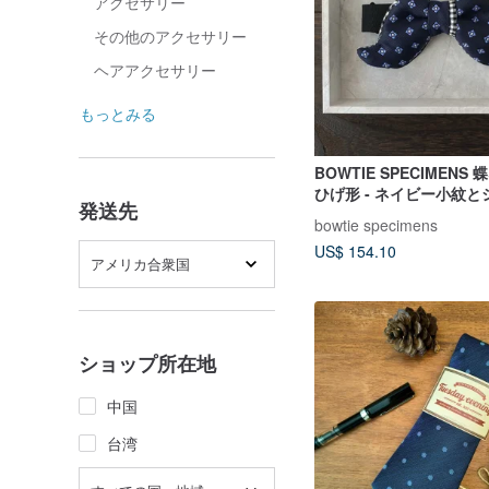
アクセサリー
その他のアクセサリー
ヘアアクセサリー
もっとみる
BOWTIE SPECIMENS
ひげ形 - ネイビー小紋
発送先
チェック
bowtie specimens
US$ 154.10
アメリカ合衆国
ショップ所在地
中国
台湾