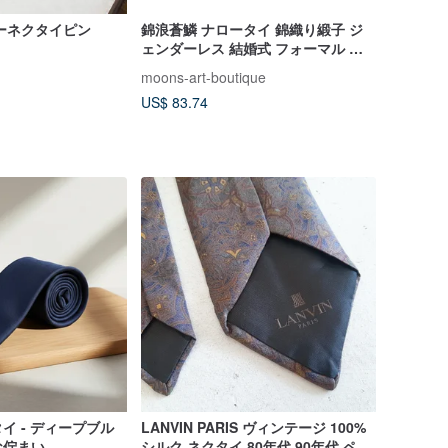
ーネクタイピン
錦浪蒼鱗 ナロータイ 錦織り緞子 ジ
ェンダーレス 結婚式 フォーマル ネ
クタイ ベルト スカーフ ネックウォ
moons-art-boutique
ーマー
US$ 83.74
イ - ディープブル
LANVIN PARIS ヴィンテージ 100%
な佇まい
シルク ネクタイ 80年代 90年代 ペイ