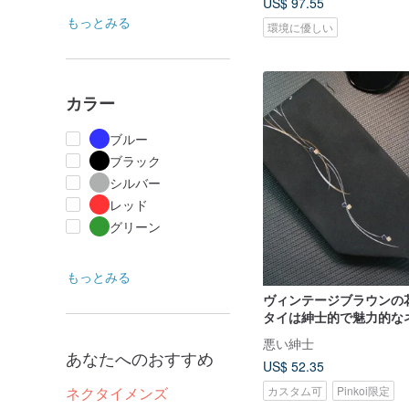
US$ 97.55
もっとみる
環境に優しい
カラー
ブルー
ブラック
シルバー
レッド
グリーン
もっとみる
ヴィンテージブラウンの
タイは紳士的で魅力的な
す。
悪い紳士
あなたへのおすすめ
US$ 52.35
カスタム可
Pinkoi限定
ネクタイメンズ