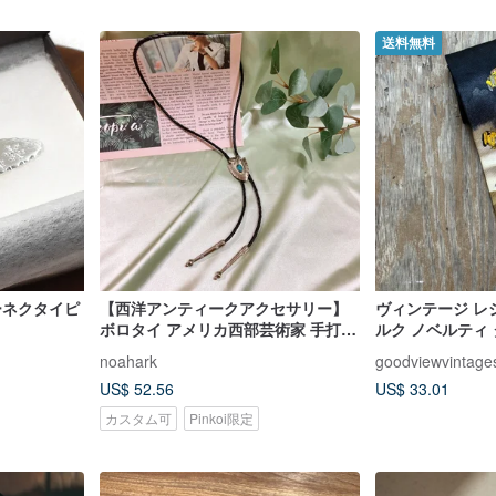
送料無料
ーネクタイピ
【西洋アンティークアクセサリー】
ヴィンテージ レジ
ボロタイ アメリカ西部芸術家 手打ち
ルク ノベルティ 
ネクタイ ネックレス
シックカー 風景
noahark
goodviewvintage
US$ 52.56
US$ 33.01
カスタム可
Pinkoi限定