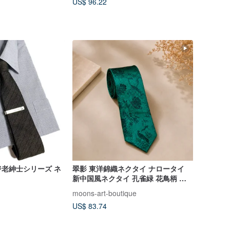
US$ 96.22
老紳士シリーズ ネ
翠影 東洋錦織ネクタイ ナロータイ
新中国風ネクタイ 孔雀緑 花鳥柄 結
婚式 披露宴
moons-art-boutique
US$ 83.74