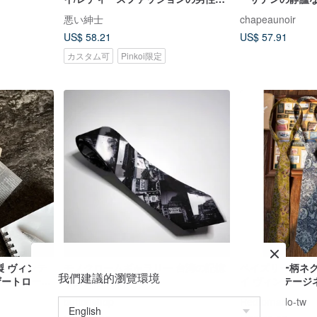
士necktie
悪い紳士
chapeaunoir
US$ 58.21
US$ 57.91
カスタム可
Pinkoi限定
リア製 ヴィンテ
モノクロームギャラリー 台湾の記憶
ペイズリー柄ネク
我們建議的瀏覽環境
ザートローズ
ネクタイ Neckties
イ ヴィンテージ
ッツ柄 日本製生地 V
buttonshop
Redtornado-tw