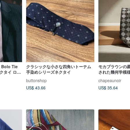
olo Tie
クラシックな小さな四角いトーテム
モカブラウンの菱
クタイ ロン
手染めシリーズネクタイ
された幾何学模
buttonshop
chapeaunoir
US$ 43.66
US$ 35.64