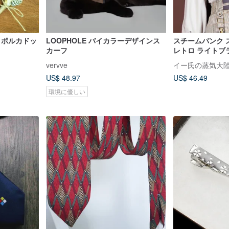
 ポルカドッ
LOOPHOLE バイカラーデザインス
スチームパンク 
カーフ
レトロ ライトブ
柄 ナロータイ 
vervve
イー氏の蒸気大
US$ 48.97
US$ 46.49
環境に優しい