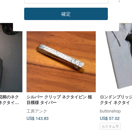
US$ 57.02
US$ 65.93
カスタム可
確定
花柄のネク
シルバー クリップ ネクタイピン 槌
ロンドンブリッジ
ネクタイで
目模様 タイバー
クタイ ネクタイ
工房アンク
buttonshop
US$ 143.83
US$ 57.02
カスタム可