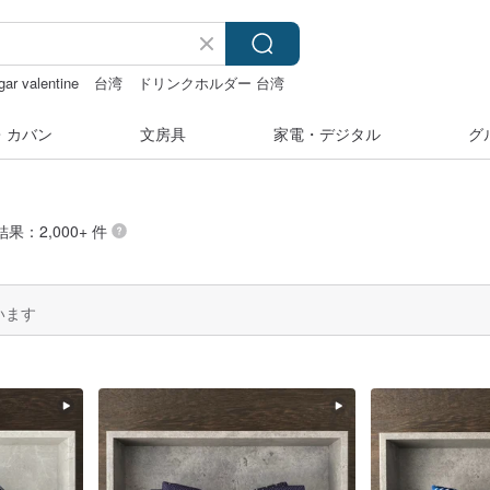
gar valentine
台湾
ドリンクホルダー 台湾
・カバン
文房具
家電・デジタル
グ
結果：2,000+ 件
います