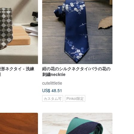
形ネクタイ - 洗練
紺の花のシルクネクタイ/バラの花の
様
刺繍necktie
cutelittletie
US$ 48.51
カスタム可
Pinkoi限定