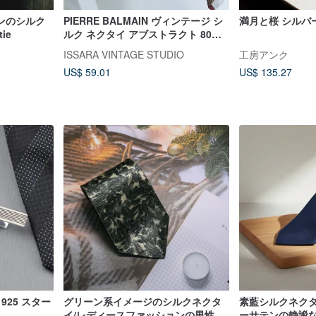
ンのシルク
PIERRE BALMAIN ヴィンテージ シ
満月と桜 シルバ
ie
ルク ネクタイ アブストラクト 80年
代 バルマン ネクタイ フランス製
ISSARA VINTAGE STUDIO
工房アンク
US$ 59.01
US$ 135.27
925 スター
グリーン系イメージのシルクネクタ
素藍シルクネクタ
イ/レディースファッションの男性紳
ーサテンの静謐