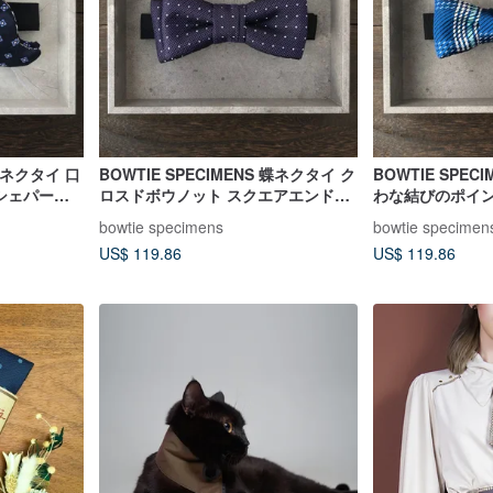
 蝶ネクタイ 口
BOWTIE SPECIMENS 蝶ネクタイ ク
BOWTIE SPEC
とシェパード
ロスドボウノット スクエアエンド形
わな結びのポイン
- ダークパープルとホワイトドット
ブルーとホワイ
bowtie specimens
bowtie specimen
ェック柄
US$ 119.86
US$ 119.86