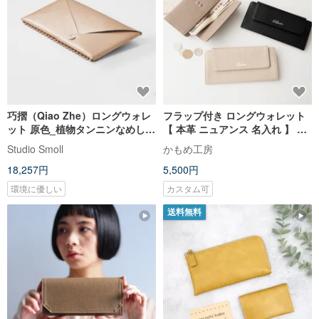
巧摺（Qiao Zhe）ロングウォレ
フラップ付き ロングウォレット
ット 原色_植物タンニンなめし革
【 本革 ニュアンス 名入れ 】 長
カードケース/小銭入れ【完成
財布 財布 薄型 ウォレット ニュ
Studio Smoll
かもめ工房
品】
アンスカラー 文字入れ HR59U
18,257円
5,500円
環境に優しい
カスタム可
送料無料