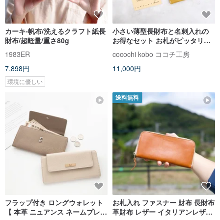
カーキ-帆布/洗えるクラフト紙長
小さい薄型長財布と名刺入れの
財布/超軽量/重さ80g
お得なセット お札がピッタリは
いる 小さく機能的で使いやす
1983ER
cocochi kobo ココチ工房
い 超軽量で水や傷に強い丈夫
7,898円
11,000円
な上質人工皮革製
環境に優しい
送料無料
フラップ付き ロングウォレット
お札入れ ファスナー 財布 長財布
【 本革 ニュアンス ネームプレー
革財布 レザー イタリアンレザー