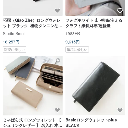
巧摺（Qiao Zhe）ロングウォレ
フォグホワイト 山 -帆布/洗える
ット ブラック_植物タンニンなめ
クラフト紙長財布/超軽量
し革カードケース/小銭入れ【完
Studio Smoll
1983ER
成品】
18,257円
9,615円
環境に優しい
環境に優しい
じゃばら式 ロングウォレット 【
Basicロングウォレットplus
シュリンクレザー 】 名入れ 本革
BLACK