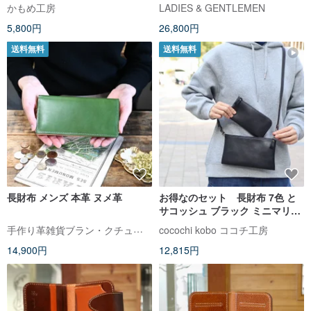
ト 名入れ 】 長財布 財布 薄型 ウ
革
かもめ工房
LADIES & GENTLEMEN
ォレット ニュアンスカラー 文字
5,800円
26,800円
入れ HR60U
送料無料
送料無料
長財布 メンズ 本革 ヌメ革
お得なのセット 長財布 7色 と
サコッシュ ブラック ミニマリス
トさんにピッタリ 超軽量で水
手作り革雑貨ブラン・クチュール
cocochi kobo ココチ工房
や傷に強い丈夫な上質人工皮革
14,900円
12,815円
製