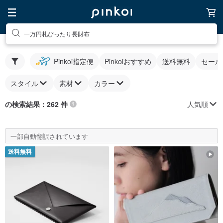
一万円札ぴったり長財布
Pinkoi指定便
Pinkoiおすすめ
送料無料
セール
スタイル
素材
カラー
人気順
の検索結果：262 件
一部自動翻訳されています
送料無料