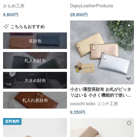
長財布 プレゼント HW19K
かもめ工房
DajeyLeatherProducts
9,800円
28,800円
こちらもおすすめ
長財布
札入れ財布
大きめ財布
小さい薄型長財布 お札がピッタ
リはいる 小さく機能的で使いや
札入れ長財布
すい 超軽量で水や傷に強い丈夫
cocochi kobo ココチ工房
な上質人工皮革製
9,350円
送料無料