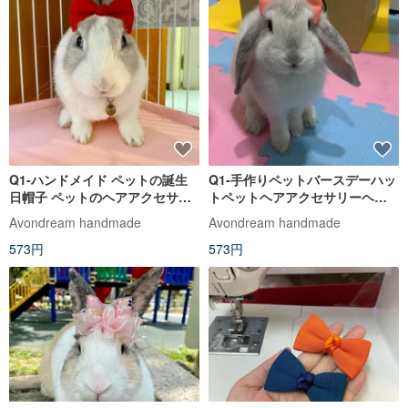
Q1-ハンドメイド ペットの誕生
Q1-手作りペットバースデーハッ
日帽子 ペットのヘアアクセサリ
トペットヘアアクセサリーヘッ
ー ヘッドギア ウサギの鎖 洋服ア
ドギアバニーリーシュアクセサ
Avondream handmade
Avondream handmade
クセサリー ウサギのリトルウィ
リーバニーリース
573円
573円
ッチ キキ