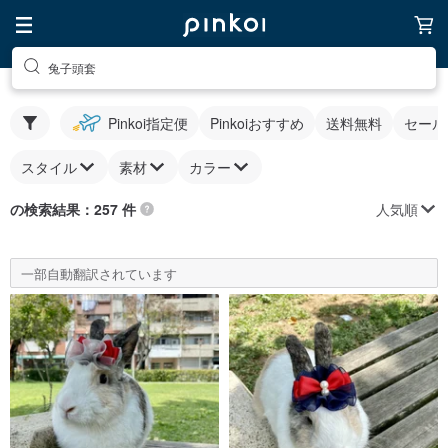
兔子頭套
Pinkoi指定便
Pinkoiおすすめ
送料無料
セール
スタイル
素材
カラー
人気順
の検索結果：257 件
一部自動翻訳されています