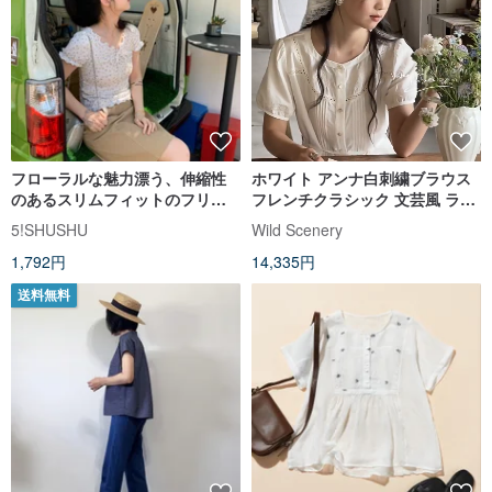
フローラルな魅力漂う、伸縮性
ホワイト アンナ白刺繍ブラウス
のあるスリムフィットのフリル
フレンチクラシック 文芸風 ラウ
半袖トップス。個性的なTシャ
ンドネックシャツ 花柄刺繍 レー
5!SHUSHU
Wild Scenery
ツ、夏のレディースシャツ、こ
ス切り替えトップス
1,792円
14,335円
だわりを感じるデザイン。
送料無料