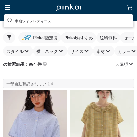
半袖シャツレディース
Pinkoi指定便
Pinkoiおすすめ
送料無料
セール
スタイル
襟・ネック
サイズ
素材
カラー
人気順
の検索結果：991 件
一部自動翻訳されています