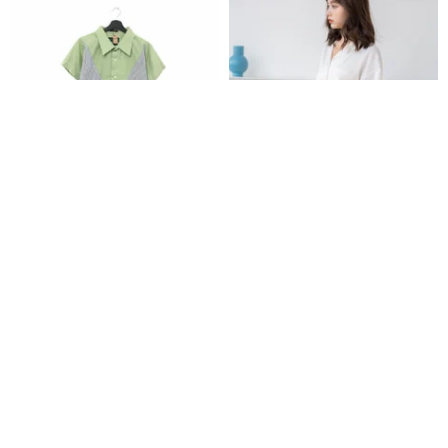
Back to Green - リメイクショー
SILKY CROP SHIRTS : ホワイト
ト丈パッチワークシャツ 緑黒白
ストライプ dv-43 // ヴィンテー
back-to-green
Biruchu
ジシャツ
2,748円
4,379円
Pinkoi限定