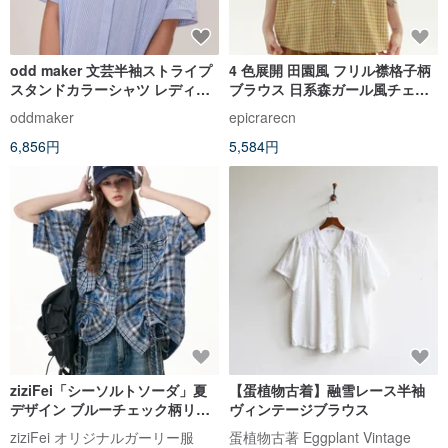
odd maker 文芸半袖ストライプ
4 色展開 田園風 フリル襟格子柄
スタンドカラーシャツ レディー
ブラウス 日系森ガール風チェッ
ス 夏 薄手 綿100% デザイン ル
ク柄半袖シャツ カジュアル万能
oddmaker
epicrarecn
ーズフィット ブラウス
トップス
6,856円
5,584円
ziziFei「シーソルトソーダ」夏
【蛋植物古着】融雪レース半袖
デザイン ブルーチェック柄リボ
ヴィンテージブラウス
ン レトロカレッジ風半袖シャツ
ziziFei オリジナルガーリー服
蛋植物古著 Eggplant Vintage
レディース