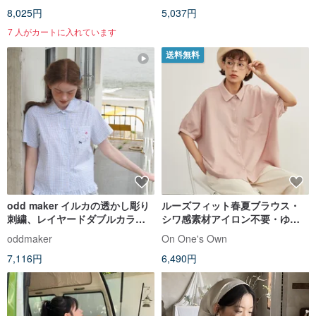
8,025円
5,037円
7 人がカートに入れています
送料無料
odd maker イルカの透かし彫り
ルーズフィット春夏ブラウス・
刺繍、レイヤードダブルカラー
シワ感素材アイロン不要・ゆる
半袖ブラウス、レディース、森
ふわ半袖シャツ・定番トップス
oddmaker
On One's Own
ガール系ピーターパンカラーシ
7,116円
6,490円
ャツ