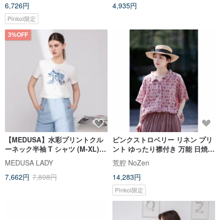
6,726円
4,935円
Pinkoi限定
3%OFF
【MEDUSA】水彩プリントクル
ピンクストロベリー リネン プリ
ーネック半袖 T シャツ (M-XL) |
ント ゆったり襟付き 万能 日焼け
プリント T シャツ 夏コーデ
防止 シャツ
MEDUSA LADY
荒腔 NoZen
7,662円
7,898円
14,283円
Pinkoi限定