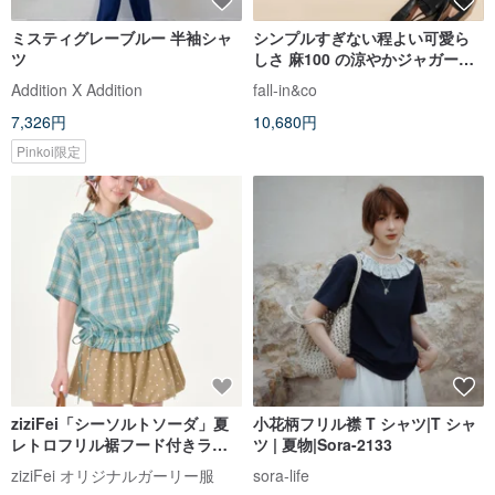
ミスティグレーブルー 半袖シャ
シンプルすぎない程よい可愛ら
ツ
しさ 麻100 の涼やかジャガード
ブラウス 半袖ブラウス ホワイ
Addition X Addition
fall-in&co
ト260702-1
7,326円
10,680円
Pinkoi限定
ziziFei「シーソルトソーダ」夏
小花柄フリル襟 T シャツ|T シャ
レトロフリル裾フード付きライ
ツ | 夏物|Sora-2133
トグリーングレンチェック半袖
ziziFei オリジナルガーリー服
sora-life
シャツ