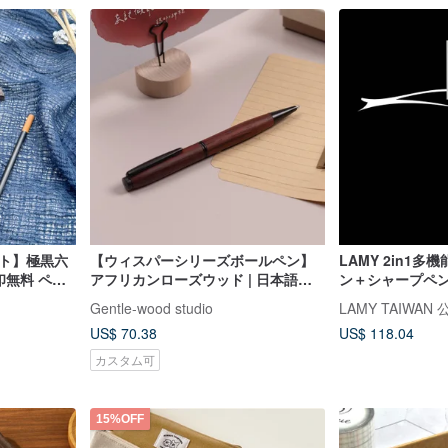
フト】極黒六
【ウィスパーシリーズボールペン】
LAMY 2in1
印無料 ペン
アフリカンローズウッド | 日本語・
ン＋シャープペンシル
英語カスタム （単体）
リーズ - マット
Gentle-wood studio
LAMY TAIWAN
US$ 70.38
US$ 118.04
カスタム可
15%OFF