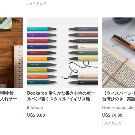
カスタム可
磚博物館
Bookaroo 滑らかな書き心地のボー
【ウィスパーシ
#名入れサービ
ルペン/書くスタイル *イギリス輸入
台湾ひのき | 英
台湾発送*
彫刻 (単品)
if-taiwan
Gentle-wood stu
US$ 9.80
US$ 70.38
カスタム可