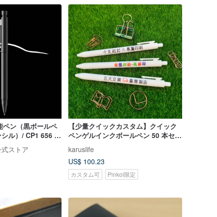
多機能ペン（黒ボールペ
【少量クイックカスタム】クイック
）/ CP1 656 シ
ペンゲルインクボールペン 50 本セッ
ト、販促イベントブランド記念品
 公式ストア
karuslife
US$ 100.23
カスタム可
Pinkoi限定