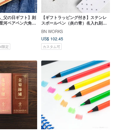
ム_父の日ギフト】刻
【ギフトラッピング付き】ステンレ
瀚星河ペアペン六角万
スボールペン（炎の青）名入れ刻印
ボールペン
サービス込み
BN WORKS
US$ 102.45
koi限定
カスタム可