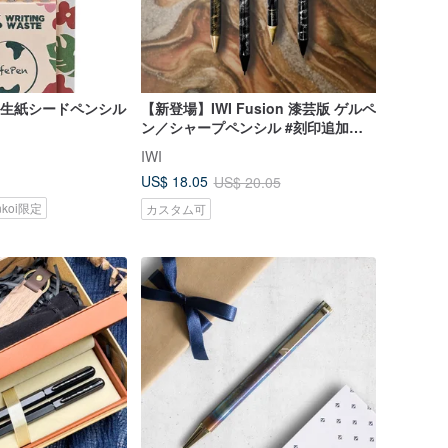
エコ再生紙シードペンシル
【新登場】IWI Fusion 漆芸版 ゲルペ
ン／シャープペンシル #刻印追加購
入可能
IWI
US$ 18.05
US$ 20.05
nkoi限定
カスタム可