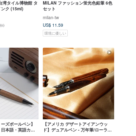
 台湾タイル博物館 タ
MILAN ファッション蛍光色鉛筆 6色
ク (15ml)
セット
milan-tw
US$ 11.59
.80
環境に優しい
リーズボールペン】
【アメリカ デザートアイアンウッ
｜日本語・英語カス
ド】デュアルペン - 万年筆/ローラー
ボールペン - トルピードエンドキャ