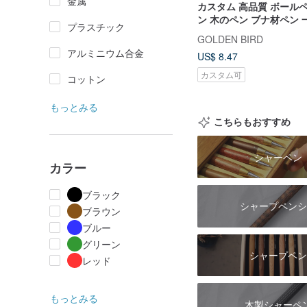
金属
カスタム 高品質 ボール
ン 木のペン ブナ材ペン
プラスチック
木とは違う 人気 ギフト
GOLDEN BIRD
アルミニウム合金
US$ 8.47
カスタム可
コットン
もっとみる
こちらもおすすめ
シャーペン
カラー
ブラック
シャープペンシ
ブラウン
ブルー
グリーン
シャープペン
レッド
もっとみる
木製シャーペ