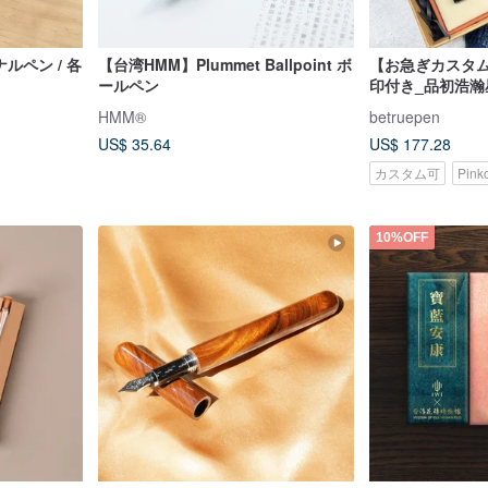
ルペン / 各
【台湾HMM】Plummet Ballpoint ボ
【お急ぎカスタ
ールペン
印付き_品初浩
年筆・ローラー
HMM®
betruepen
US$ 35.64
US$ 177.28
カスタム可
Pin
10%OFF