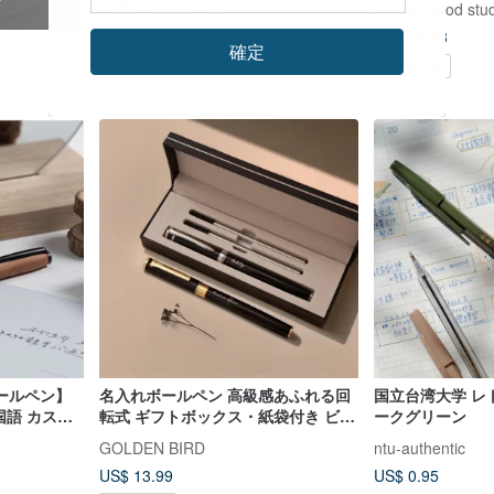
文聚 let'stationery
Gentle-wood stu
US$ 16.04
US$ 70.38
確定
カスタム可
ールペン】
名入れボールペン 高級感あふれる回
国立台湾大学 レト
国語 カスタ
転式 ギフトボックス・紙袋付き ビジ
ークグリーン
ネスシーンに最適な文房具
GOLDEN BIRD
ntu-authentic
US$ 13.99
US$ 0.95