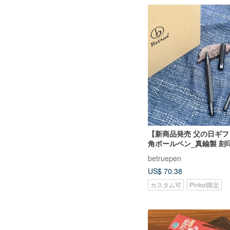
【新商品発売 父の日ギ
角ボールペン_真鍮製 刻
ケース付き
betruepen
US$ 70.38
カスタム可
Pinkoi限定