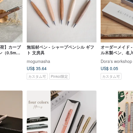
出荷】カーブ
無垢材ペン - シャープペンシル ギフ
オーダーメイド 
（0.5mm
ト 文房具
ル木製ペン、名
mogumasha
Dora's workshop
US$ 35.64
US$ 0.05
カスタム可
Pinkoi限定
カスタム可