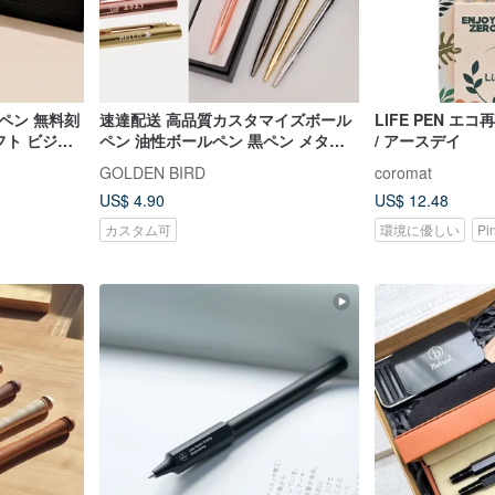
ペン 無料刻
速達配送 高品質カスタマイズボール
LIFE PEN 
フト ビジネ
ペン 油性ボールペン 黒ペン メタル
/ アースデイ
ペン ビジネス ギフト
GOLDEN BIRD
coromat
US$ 4.90
US$ 12.48
カスタム可
環境に優しい
Pi