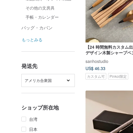
その他の文房具
手帳・カレンダー
バッグ・カバン
もっとみる
【24 時間無料カスタム
デザイン木製シャープペン
芯）無料刻印
sanhostudio
発送先
US$ 46.33
カスタム可
Pinkoi限定
アメリカ合衆国
ショップ所在地
台湾
日本