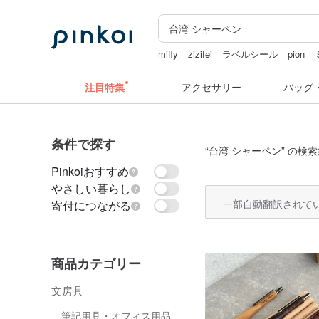
miffy
zizifei
ラベルシール
pion
台湾 24金 ネックレス
クリスマス
注目特集
アクセサリー
バッグ
条件で探す
“
台湾 シャーペン
” の検索
Pinkoiおすすめ
やさしい暮らし
一部自動翻訳されて
寄付につながる
商品カテゴリー
文房具
筆記用具・オフィス用品