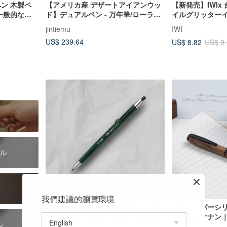
ペン 木製ペ
【アメリカ産 デザートアイアンウッ
【新発売】IWIx
 一般的な竹
ド】デュアルペン - 万年筆/ローラー
イルグリッターイン
ボールペン - シガーエンドモデル
jintiemu
IWI
US$ 239.64
US$ 8.82
US$ 9
ル
我們建議的瀏覽環境
Faber-Castell 2.0mm #9500 シャー
【ウィスパーシ
プペンシル - ショートタイプ (正規
台湾シャオナン
ン
品)
タム（単品）