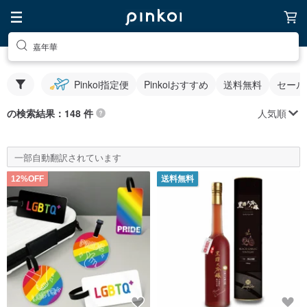
嘉年華
Pinkoi指定便
Pinkoiおすすめ
送料無料
セール
人気順
の検索結果：148 件
一部自動翻訳されています
12%OFF
送料無料