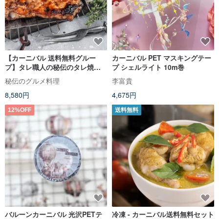
【カーニバル 送料無料グルー
カーニバル PET マスキングテー
プ】タレ職人の秘伝のタレ焼き
プ シェルライト 10m巻
豚カルビ3枚をグループに入れた
秘伝のグルメ料理
李富貴
と言った
8,580円
4,675円
12%OFF
送料無料
バルーンカーニバル 光沢PETテ
冷凍 - カーニバル送料無料セット