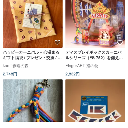
ハッピーカーニバル – 心温まる
ディスプレイボックスカーニバ
ギフト福袋 / プレゼント交換 / 迅
ルシリーズ（FS-752）を備えた
速発送
海賊船FingerARTペーパーアー
kami 創造の森
FingerART 指の藝
トモデル
2,748円
2,832円