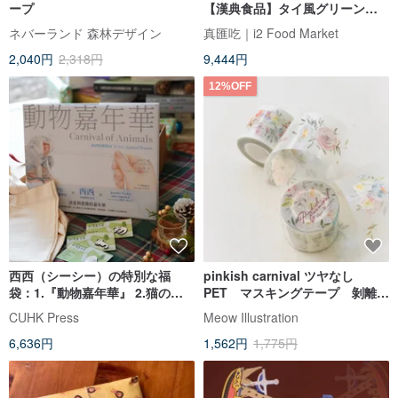
ープ
【漢典食品】タイ風グリーンカ
レー270g (タイ式) | 618
ネバーランド 森林デザイン
真匯吃｜i2 Food Market
2,040円
2,318円
9,444円
12%OFF
西西（シーシー）の特別な福
pinkish carnival ツヤなし
袋：1.『動物嘉年華』 2.猫の布
PET マスキングテープ 剝離紙
製エコバッグ 3.猫のピンバッジ
付 特殊インク
CUHK Press
Meow Illustration
（3種セット）
6,636円
1,562円
1,775円