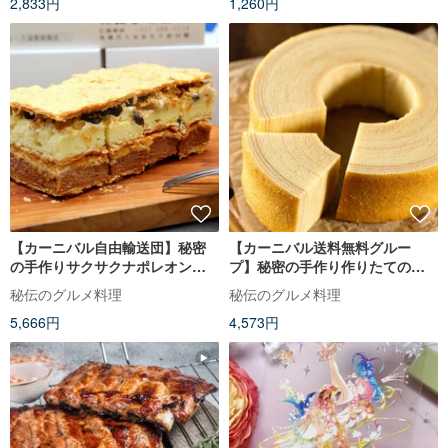
2,833円
1,260円
【カーニバル自由輸送団】秘密
【カーニバル送料無料グルー
の手作りサクサクナポレオンパ
プ】秘密の手作り作りたての濃
イ 3組入り
厚なミルク風味のバウムクーヘ
秘伝のグルメ料理
秘伝のグルメ料理
ン3をグループに
5,666円
4,573円