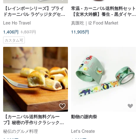
【レインボーシリーズ】プライ
常温 - カーニバル送料無料セット
ドカーニバル ラゲッジタグセッ
【玄米大吟醸】養生 - 黒ダイヤモ
ト／バレンタインデー・七夕
ンド大吟醸酢
Lee Ho Travel
真匯吃｜i2 Food Market
1,406円
1,597円
11,905円
カスタム可
【カーニバル送料無料グルー
動物の謝肉祭
プ】秘密の手作りクラシックパ
イナップルバイト3をグループに
秘伝のグルメ料理
Let's Create