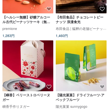
【ヘルシー無糖】砂糖アルコー
【布田食品】チョコレートピー
ル古代ピーナッツケーキ（無
ナッツ 浪漫食光
糖）
布田食品 | 艋舺の老舗ピーナッツ菓子
premione
1,283円
1,460円
【嶼香】ベリーストロベリーヌ
【陽光菓菓】ドライフルーツ‧ア
ガー
ベックフルーツ
嶼香手作りヌガー
陽光菓菓 sunnygogo