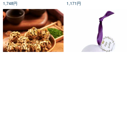
1,748円
1,171円
【豚食品】海藻ピーナッツキャ
【Mian Guozi】ボール マシュマ
ンディー
ロ - エレガントパープル(10 個/
グループ)
布田食品 | 艋舺の老舗ピーナッツ菓子
mianguozi
1,059円
3,148円