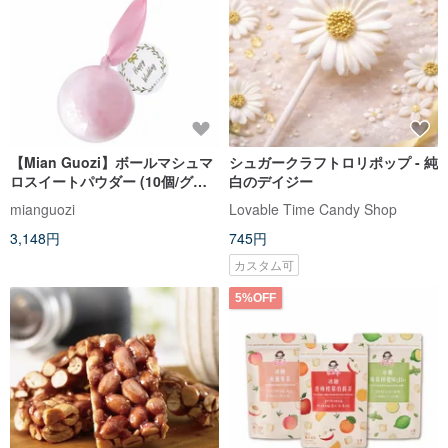
【Mian Guozi】ボールマシュマ
シュガークラフトロリポップ - 純
ロスイートパウダー (10個/グル
白のデイジー
ープ)
mianguozi
Lovable Time Candy Shop
3,148円
745円
カスタム可
5%OFF