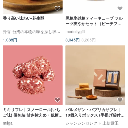
香り高い味わい-花生酥
黒糖氷砂糖ティーキューブ フル
ーツ爽やかセット（ピーチフル
ーツティー／アップルオレンジ
卦香-台湾の本物の味を探し求めて
medollygift
アールグレイティー／ミントレ
1,088円
3,045円
3,205円
モン）
ミキリフレ丨スノーロール(いち
パルメザン・パプリカサブレ |
ご味) 個包装 甘さ控えめ・低糖質
10個入りボックス (手提げ袋付
100G
き)
milga
シャンシンセレクト 上信饌玉