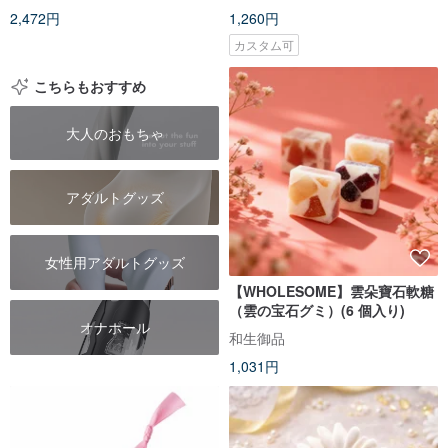
2,472円
1,260円
カスタム可
こちらもおすすめ
大人のおもちゃ
アダルトグッズ
女性用アダルトグッズ
【WHOLESOME】雲朵寶石軟糖
（雲の宝石グミ）(6 個入り)
オナホール
和生御品
1,031円