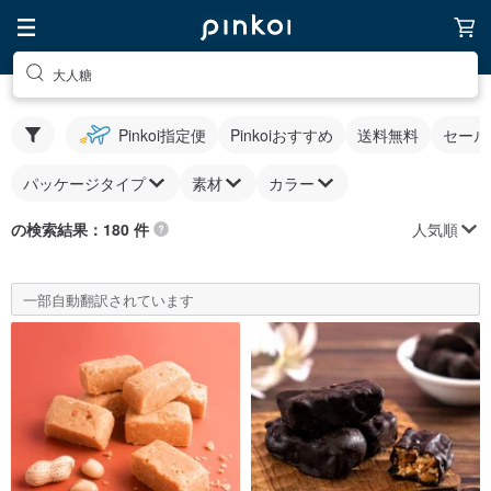
大人糖
Pinkoi指定便
Pinkoiおすすめ
送料無料
セール
パッケージタイプ
素材
カラー
人気順
の検索結果：180 件
一部自動翻訳されています