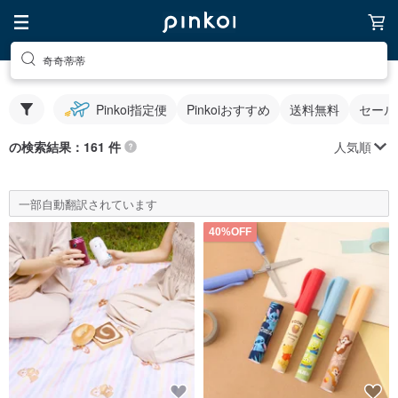
奇奇蒂蒂
Pinkoi指定便
Pinkoiおすすめ
送料無料
セール
人気順
の検索結果：161 件
一部自動翻訳されています
40%OFF