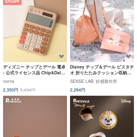
32%OFF
ディズニー チップとデール 電卓
Disney チップ＆デール ピスタチ
- 公式ライセンス品 Chip&Dale
オ 折りたたみクッション収納バ
ソーラー&バッテリーデュアルパ
ッグ 2 点セット
norns
SENSE LAB. 好感製作所
ワー電卓
2,350円
3,434円
2,284円