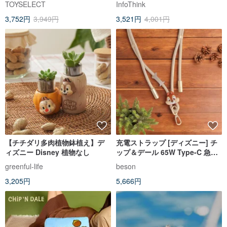
TOYSELECT
InfoThink
3,752円
3,949円
3,521円
4,001円
【チチダリ多肉植物鉢植え】デ
充電ストラップ [ディズニー] チ
ィズニー Disney 植物なし
ップ＆デール 65W Type-C 急速
充電 携帯電話ストラップ
greenful-life
beson
3,205円
5,666円