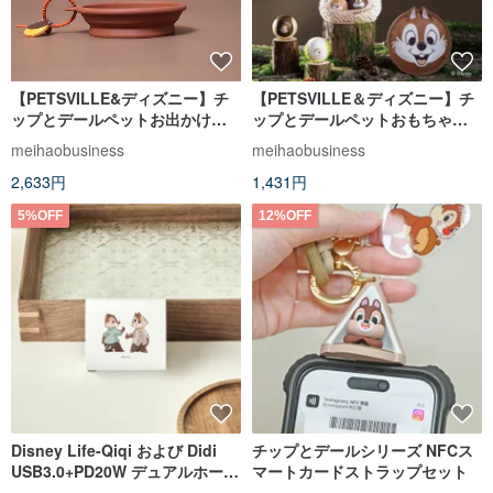
【PETSVILLE&ディズニー】チ
【PETSVILLE＆ディズニー】チ
ップとデールペットお出かけ折
ップとデールペットおもちゃ
りたたみボウル
（全 6 種）
meihaobusiness
meihaobusiness
2,633円
1,431円
5%OFF
12%OFF
Disney Life-Qiqi および Didi
チップとデールシリーズ NFCス
USB3.0+PD20W デュアルホール
マートカードストラップセット
充電器