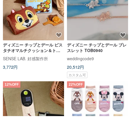
ディズニー チップとデール ピス
ディズニー チップとデール ブレ
タチオマルチクッション＆トー
スレット TOB0940
トバッグセット - 温もりを包み込
SENSE LAB. 好感製作所
weddingcode9
んで
3,772円
20,512円
カスタム可
12%OFF
22%OFF