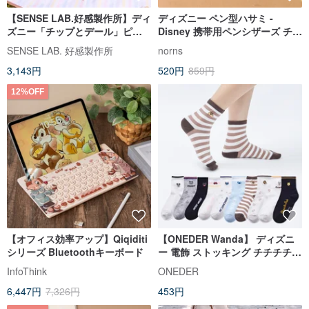
【SENSE LAB.好感製作所】ディ
ディズニー ペン型ハサミ -
ズニー「チップとデール」ピス
Disney 携帯用ペンシザーズ チチ
タチオ多目的ピクニックマット
ティティ 三眼モンスター くまの
SENSE LAB. 好感製作所
norns
プーさん
3,143円
520円
859円
12%OFF
【オフィス効率アップ】Qiqiditi
【ONEDER Wanda】 ディズニ
シリーズ Bluetoothキーボード
ー 電飾 ストッキング チチチチ
くまのプーさん レディース 靴下
InfoThink
ONEDER
台湾靴下
6,447円
7,326円
453円