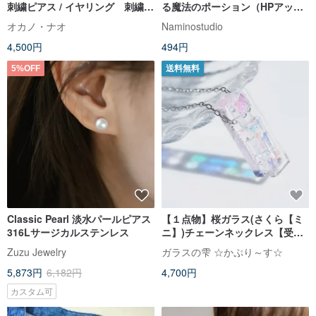
刺繍ピアス / イヤリング 刺繍ア
る魔法のポーション（HPアップ
クセサリー
++を回復）
オカノ・ナオ
Naminostudio
4,500円
494円
5%OFF
送料無料
Classic Pearl 淡水パールピアス
【１点物】桜ガラス(さくら【ミ
316Lサージカルステンレス
ニ】)チェーンネックレス【受注
制作】
Zuzu Jewelry
ガラスの雫 ☆かぷり～す☆
5,873円
6,182円
4,700円
カスタム可