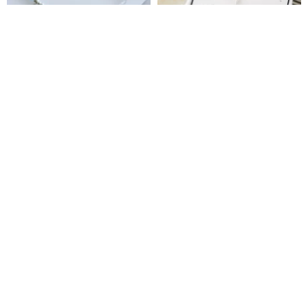
子供用ブレスレット キッズギフ
/ 星屑 / 925 スターリングシルバ
ト 親子パワーストーン | スリー
ー 幸運の四角い星ネックレス チ
ピングビューティー スターリン
ョーカー ギフトボックス
BLUMA シルバージュエリー
atarox
グシルバーブレスレット | ムーン
3,949円
10,573円
ストーン トルマリン
イギリス Mimi & Lula_SS26_オ
【心の癒し】高山瀑布香座 - 手作