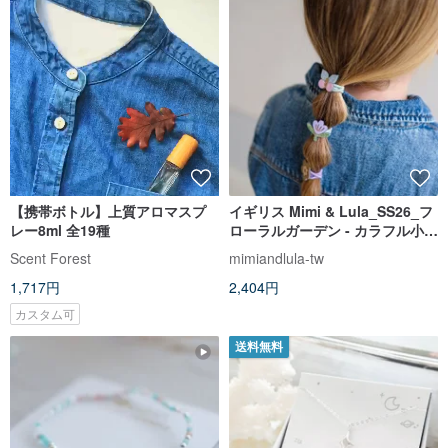
【携帯ボトル】上質アロマスプ
イギリス Mimi & Lula_SS26_フ
レー8ml 全19種
ローラルガーデン - カラフル小花
ヘアゴム 8 個セット
Scent Forest
mimiandlula-tw
1,717円
2,404円
カスタム可
送料無料