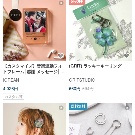
5%OFF
【カスタマイズ】音楽連動フォ
(GRIT) ラッキーキーリング
トフレーム│感謝 メッセージ│両
親へのプレゼント │子育て感謝状
IGREAN
GRITSTUDIO
4,026円
660円
694円
カスタム可
送料無料