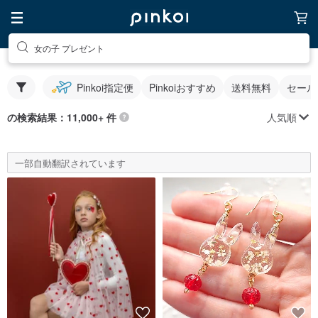
女の子 プレゼント
Pinkoi指定便
Pinkoiおすすめ
送料無料
セール
人気順
の検索結果：11,000+ 件
一部自動翻訳されています