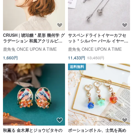
CRUSH | 琥珀糖 * 星形 幾何学 グ
サスペンドライトイヤーカフセ
ラデーション 和風アクリルピア
ット * シルバー パール イヤーク
ス
リップ イヤーカフ
鹿角兔 ONCE UPON A TIME
鹿角兔 ONCE UPON A TIME
1,660円
11,433円
13,450円
送料無料
秋薫る 金木犀とジョウビタキの
ポーションボトル、士気を高め