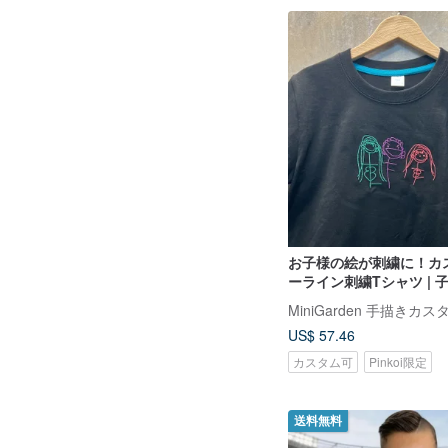
お子様の絵が刺繍に！カ
ーライン刺繍Tシャツ | 
繍に | 遊び心あふれる手
MiniGarden 手描きカ
1,180元〜
US$ 57.46
カスタム可
Pinkoi限定
送料無料