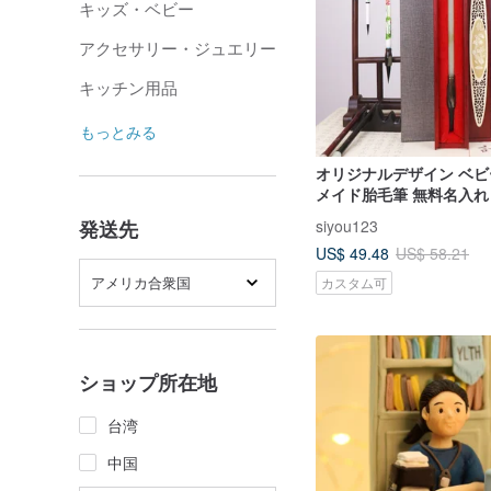
キッズ・ベビー
アクセサリー・ジュエリー
キッチン用品
もっとみる
オリジナルデザイン ベ
メイド胎毛筆 無料名入れ
赤ちゃん記念品 コレクシ
siyou123
発送先
ボックス入り
US$ 49.48
US$ 58.21
アメリカ合衆国
カスタム可
ショップ所在地
台湾
中国