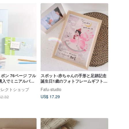
ボン 76ページ フル
スポット-赤ちゃんの手形と足跡記念
購入でミニアルバム
誕生日1歳のフォトフレームギフトキ
典はリニューアルさ
ャッチ1歳のギフト
んセレクトショップ
Fafu-studio
C-ベビー記録ノー
US$ 17.29
42.32