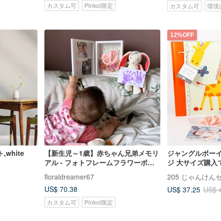
カスタム可
Pinkoi限定
カスタム可
環境
12%OFF
white
【新生児～1歳】赤ちゃん兄弟メモリ
ジャングルボーイ
アル - フォトフレームフラワーボッ
ジ 大サイズ購入
クス素材パック | 満月ギフト |
ント（プレゼン
floraldreamer67
205 じゃんけ
れました）【GWC
US$ 70.38
US$ 37.25
US$ 
カスタム可
Pinkoi限定