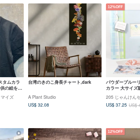
12%OFF
スタムカラ
台湾のきのこ身長チャート,dark
パウダーブルーリ
子供の絵を刺
カラー 大サイズ
描き記念品 |
プレゼント（特
スタマイズ
A Plant Studio
205 じゃんけ
れました）【GW
US$ 32.08
US$ 37.25
US$ 
ト/成長
12%OFF