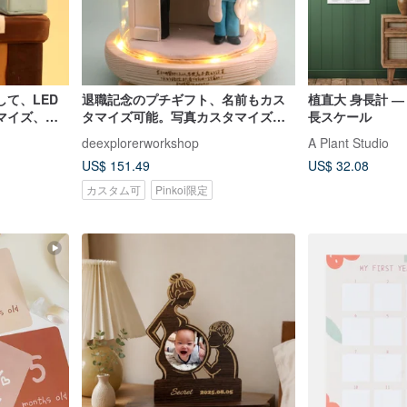
て、LED
退職記念のプチギフト、名前もカス
植直大 身長計 ―
マイズ、写
タマイズ可能。写真カスタマイズキ
長スケール
ザインも可
ャラクターモデリング（医療モデリ
deexplorerworkshop
A Plant Studio
ング）を提供
US$ 151.49
US$ 32.08
カスタム可
Pinkoi限定