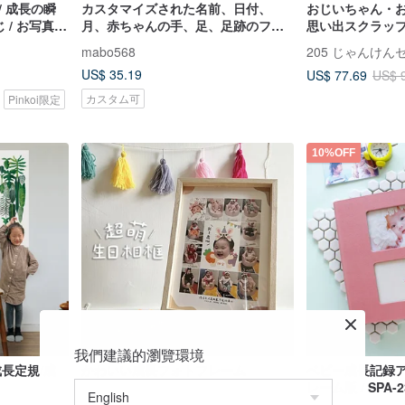
/ 成長の瞬
カスタマイズされた名前、日付、
おじいちゃん・
 / お写真提
月、赤ちゃんの手、足、足跡のフォ
思い出スクラッ
トフレーム
き）【Hallmar
mabo568
205 じゃんけ
念ブック】
US$ 35.19
US$ 77.69
US$ 
カスタム可
Pinkoi限定
10%OFF
我們建議的瀏覽環境
成長定規/成
かわいい成長フォトフレーム
ベビー成長記録ア
レーム版 / SPA-233
SPA-193