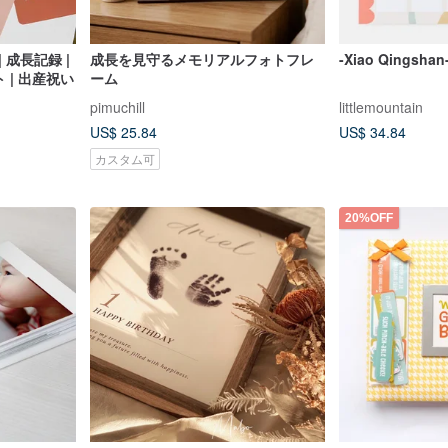
 成長記録 |
成長を見守るメモリアルフォトフレ
-Xiao Qings
 | 出産祝い
ーム
pimuchill
littlemountain
US$ 25.84
US$ 34.84
カスタム可
20%OFF