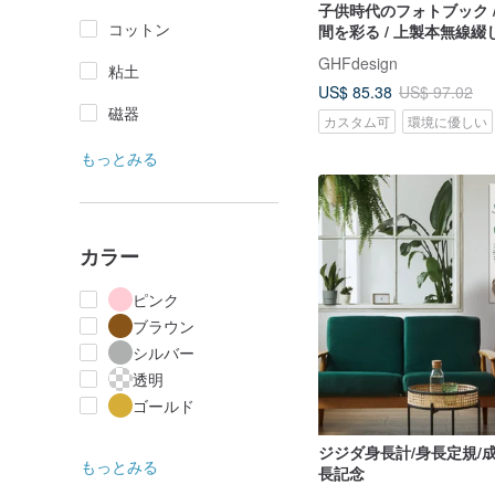
子供時代のフォトブック 
コットン
間を彩る / 上製本無線綴じ
供によるデザイン印刷
GHFdesign
粘土
US$ 85.38
US$ 97.02
磁器
カスタム可
環境に優しい
もっとみる
カラー
ピンク
ブラウン
シルバー
透明
ゴールド
ジジダ身長計/身長定規/
もっとみる
長記念