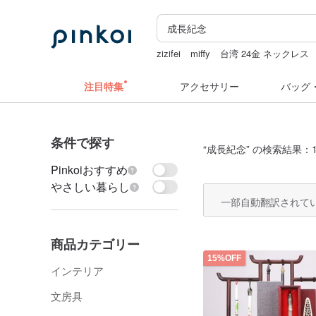
zizifei
miffy
台湾 24金 ネックレス
うさぎ
注目特集
アクセサリー
バッグ
条件で探す
“
成長紀念
” の検索結果：1
Pinkoiおすすめ
やさしい暮らし
一部自動翻訳されて
商品カテゴリー
15%OFF
インテリア
文房具