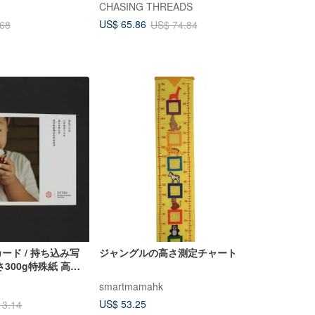
CHASING THREADS
US$ 65.86
.68
US$ 74.84
ード / 持ち込み写
ジャングルの高さ測定チャート
300g特殊紙 高精
景
smartmamahk
US$ 53.25
13.14