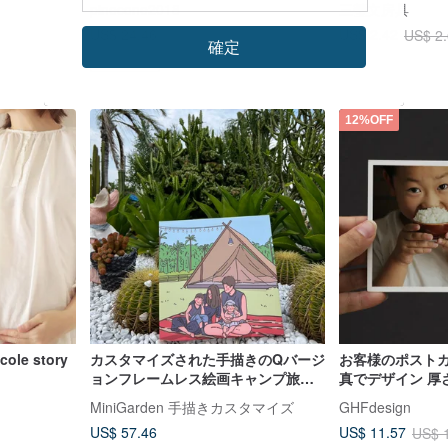
pinecone2018
三瑩文房具
US$ 24.46
US$ 2.42
US$ 2
確定
カスタム可
12%OFF
le story
カスタマイズされた手描きのQバージ
お客様のポストカ
ョンフレームレス絵画キャンプ旅行
真でデザイン 厚さ
の記念親子の成長の思い出ホームデ
細印刷 / 人物 風
MiniGarden 手描きカスタマイズ
GHFdesign
コレーション
US$ 57.46
US$ 11.57
US$ 