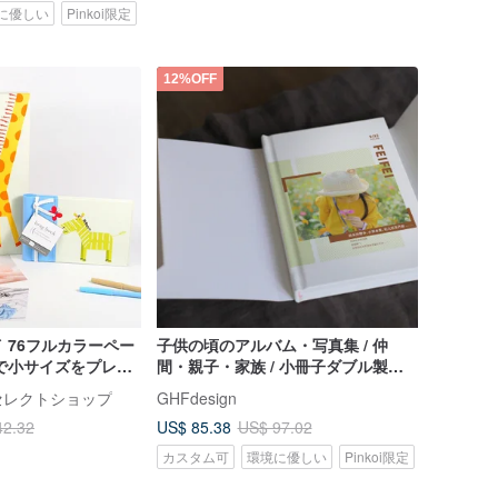
に優しい
Pinkoi限定
12%OFF
 76フルカラーペー
子供の頃のアルバム・写真集 / 仲
で小サイズをプレゼ
間・親子・家族 / 小冊子ダブル製本
トはリニューアルさ
見開き・写真からデザイン印刷
んセレクトショップ
GHFdesign
-ベビー/
US$ 85.38
42.32
US$ 97.02
カスタム可
環境に優しい
Pinkoi限定