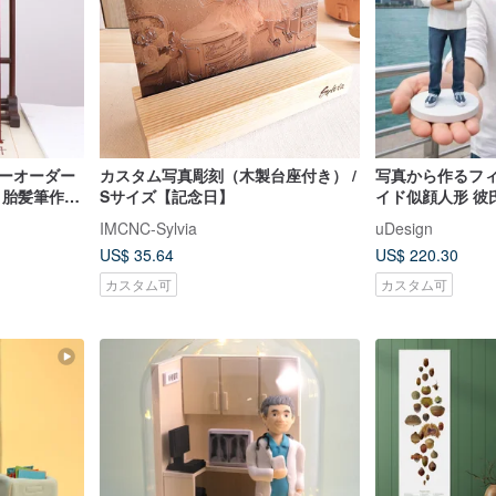
ビーオーダー
カスタム写真彫刻（木製台座付き） /
写真から作るフィ
 胎髪筆作成
Sサイズ【記念日】
イド似顔人形 彼
ョン 贈答用
IMCNC-Sylvia
uDesign
US$ 35.64
US$ 220.30
カスタム可
カスタム可