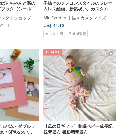
おばあちゃんと孫の
手描きのクレヨンスタイルのフレー
プブック（シール付
ムレス絵画、新築祝い、カスタムホ
k-フォトアルバム/記
ームデコレーション
んセレクトショップ
MiniGarden 手描きカスタマイズ
US$ 44.10
97.11
カスタム可
Pinkoi限定
12%OFF
ルバム - ダブルフ
【母の日ギフト】刺繍ベビー成長記
 / SPA-259 /
録背景布 撮影用背景布