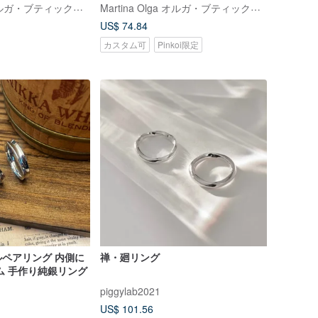
ターリングシルバーリ
ターリングシルバーリングカスタム
Martina Olga オルガ・ブティックスタジオ
Martina Olga オルガ・ブティックスタジオ
ング
リング
US$ 74.84
カスタム可
Pinkoi限定
ペアリング 内側に
禅・廻リング
ム 手作り純銀リング
piggylab2021
US$ 101.56