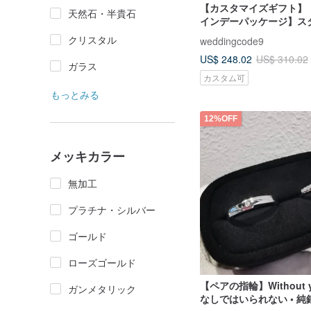
【カスタマイズギフト】
天然石・半貴石
インデーパッケージ】ス
シルバーリングコンビネ
クリスタル
weddingcode9
4054S.3676S (リアル
US$ 248.02
US$ 310.02
ガラス
カスタム可
もっとみる
12%OFF
メッキカラー
無加工
プラチナ・シルバー
ゴールド
ローズゴールド
【ペアの指輪】Without 
ガンメタリック
なしではいられない • 純銀