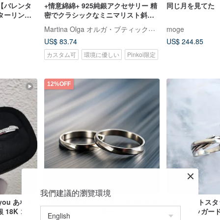
【バレンタ
+情意綿綿+ 925純銀アクセサリー 精
同じ月を見てた
ターリング
密でクラシックなミニマリスト斜め
ーション
編みデザインのカップルリング 個性
Martina Olga オルガ・ブティックスタジオ
moge
ダイヤモンド)
的なリング
US$ 83.74
US$ 244.85
カスタム可
環境に優しい
Pinkoi限定
12%OFF
我們建議的瀏覽環境
you あなた
Titanvek チタンリング - スパイラル
+スウィートスタ
 18K ゴー
ストリームライン 3mm
ストスタッガー