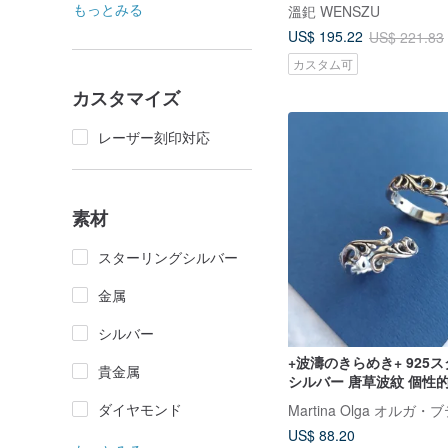
ルド厚膜コーティング 指
もっとみる
溫釲 WENSZU
US$ 195.22
US$ 221.83
カスタム可
カスタマイズ
レーザー刻印対応
素材
スターリングシルバー
金属
シルバー
+波濤のきらめき+ 925
貴金属
シルバー 唐草波紋 個性
ループ
ダイヤモンド
US$ 88.20