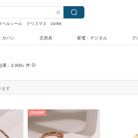
ラベルシール
クリスマス
zizifei
・カバン
文房具
家電・デジタル
グ
結果：2,000+ 件
います
12%OFF