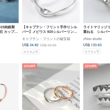
25純銀製
【キャプテン・フリント手作りシル
ライトマリッジ
石 カップル
バー】メビウス 925シルバーリング
重ねる シルバ
オーダーメイド ハンドメイド カスタ
キャプテン・フリントの秘宝箱
zhioo studio
マイズ 無限の環
US$ 133.63
US$ 34.82
US$ 39.56
カスタム可
カスタム可
12%OFF
12%OFF