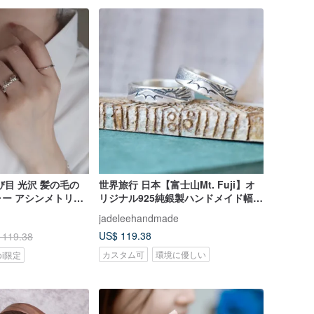
結び目 光沢 髪の毛の
世界旅行 日本【富士山Mt. Fuji】オ
ー アシンメトリー
リジナル925純銀製ハンドメイド幅広
グ 無料ギフトラッピ
ペアリング
jadeleehandmade
US$ 119.38
 119.38
カスタム可
環境に優しい
koi限定