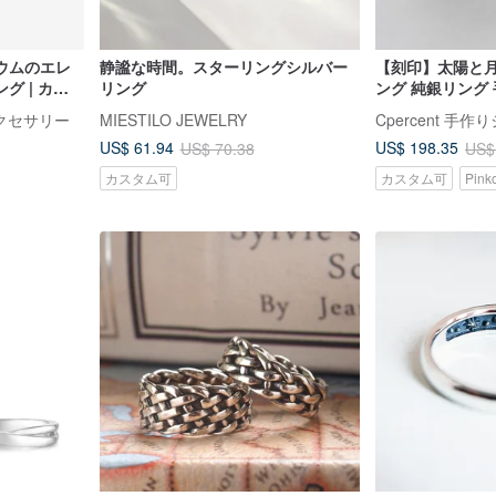
ウムのエレ
静謐な時間。スターリングシルバー
【刻印】太陽と月
グ | カッ
リング
ング 純銀リング
グ。テール
セサリー バレン
ーアクセサリー
MIESTILO JEWELRY
Cpercent 手
ーメイド
US$ 61.94
US$ 198.35
US$ 70.38
US$
カスタム可
カスタム可
Pin