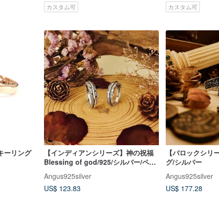
カスタム可
カスタム可
キーリング
【インディアンシリーズ】神の祝福
【バロックシリー
Blessing of god/925/シルバー/ペア
グ/シルバー
アクセサリー/職人
Angus925silver
Angus925silver
US$ 123.83
US$ 177.28