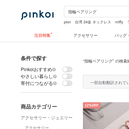
pion
台湾 24金 ネックレス
miffy
名刺入れ
台湾
注目特集
アクセサリー
バッグ
条件で探す
“
指輪ペアリング
” の検索
Pinkoiおすすめ
やさしい暮らし
一部自動翻訳されて
寄付につながる
商品カテゴリー
12%OFF
アクセサリー・ジュエリー
アクセサリー