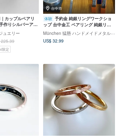
台中市
 | カップルペアリ
予約金 純銀リングワークショ
体験
 手作りシルバーアク
ップ 台中金工 ペアリング 純銀リン
タインギフトオーダ
グ
München 猛懸 ハンドメイドメタルクラフト
作りジュエリー
US$ 32.99
 225.39
koi限定