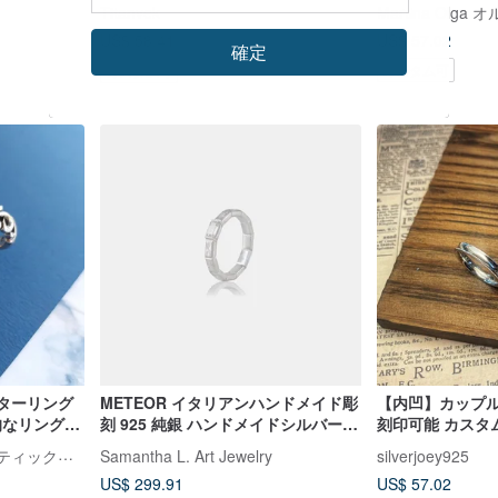
輪
アリング925ス
Titanvek
ングカスタムリ
US$ 57.02
US$ 58.41
US$ 66.37
確定
カスタム可
カスタム可
スターリング
METEOR イタリアンハンドメイド彫
【内凹】カップル
的なリンググ
刻 925 純銀 ハンドメイドシルバーア
刻印可能 カスタ
クセサリー/ペアリング
Martina Olga オルガ・ブティックスタジオ
Samantha L. Art Jewelry
silverjoey925
US$ 299.91
US$ 57.02