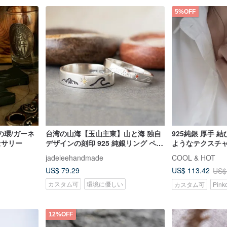
5%OFF
の環/ガーネ
台湾の山海【玉山主東】山と海 独自
925純銀 厚手 
セサリー
デザインの刻印 925 純銀リング ペア
ようなテクスチャ
リング
リング ペアリン
jadeleehandmade
COOL & HOT
ング
US$ 79.29
US$ 113.42
US$
カスタム可
環境に優しい
カスタム可
Pin
12%OFF