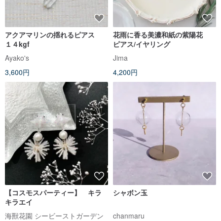
アクアマリンの揺れるピアス
花雨に香る美濃和紙の紫陽花
１４kgf
ピアス/イヤリング
Ayako's
Jima
3,600円
4,200円
【コスモスパーティー】 キラ
シャボン玉
キラエイ
海獸花園 シービーストガーデン
chanmaru