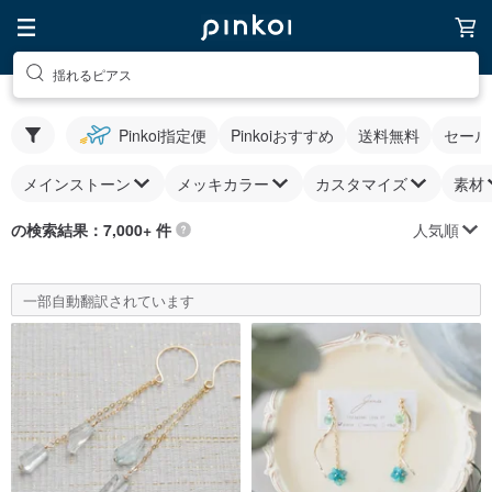
揺れるピアス
Pinkoi指定便
Pinkoiおすすめ
送料無料
セール
メインストーン
メッキカラー
カスタマイズ
素材
人気順
の検索結果：7,000+ 件
一部自動翻訳されています