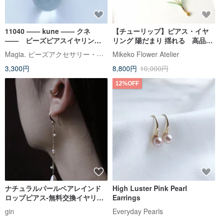
11040 —— kune —— クネ
【チューリップ】ピアス・イヤ
—— ビーズピアスイヤリング
リング 陽だまり 揺れる 高品質
——フロストピンク*グリーン
クリスタル輝くレジンフラワー
Magia. ビーズアクセサリー・かぎ針・パラコード編み師
Mikeko Flower Atelier
アート 金属アレルギー対応
3,300円
8,800円
10,000円
12%OFF
ナチュラルパールペアレインド
High Luster Pink Pearl
ロップピアス-無料交換イヤリン
Earrings
グ
gin
Everyday Pearls