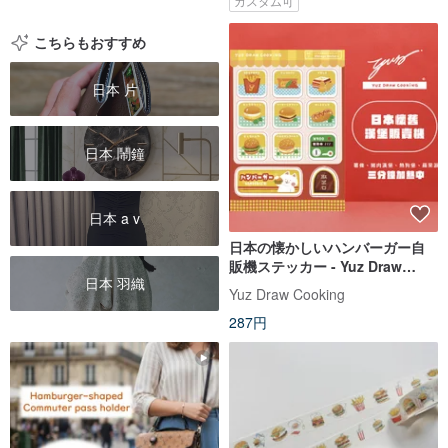
カスタム可
こちらもおすすめ
日本 片
日本 鬧鐘
日本 a v
日本の懐かしいハンバーガー自
販機ステッカー - Yuz Draw
日本 羽織
Cooking
Yuz Draw Cooking
287円