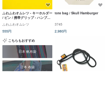
ふわふわオムレツ - キーホルダー
tote bag / Skull Hamburger
/ ピン / 携帯グリップ - ハンブル
ク
ふわふわオムレツ
3745
555円
2,980円
こちらもおすすめ
日本 帆布袋
日本 布袋
日本 防曬外套
フエキ×SCANFC 電話チップ付
き携帯ストラップ ハンバーガー
日本 眼鏡盒
（ブラック）
scanfcstore