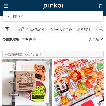
日本 漢堡
Pinkoi指定便
Pinkoiおすすめ
送料無料
セール
人気順
の検索結果：119 件
一部自動翻訳されています