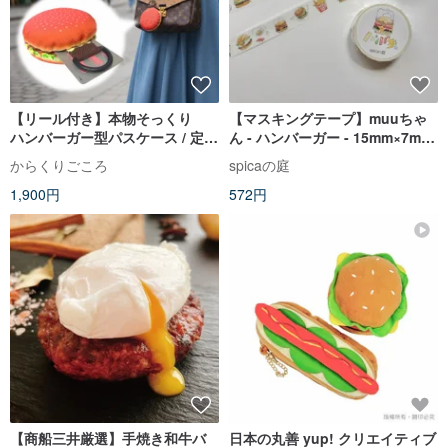
【リール付き】本物そっくり
【マスキングテープ】muuちゃ
ハンバーガー型パスケース / 定期
ん - ハンバーガー - 15mm×7m |
入れ 面白グッズ
spicaの庭 (SM64)
からくりごころ
spicaの庭
1,900円
572円
【商船三井厳選】手焼き和牛バ
日本の丸善 yup! クリエイティブ