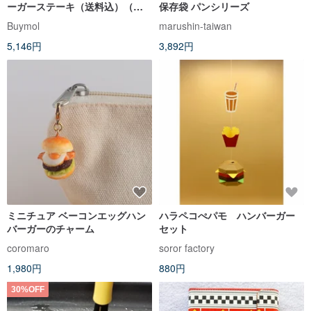
ーガーステーキ（送料込）（オ
保存袋 パンシリーズ
プション10/15/20P）
Buymol
marushin-taiwan
5,146円
3,892円
ミニチュア ベーコンエッグハン
ハラペコぺパモ ハンバーガー
バーガーのチャーム
セット
coromaro
soror factory
1,980円
880円
30%OFF