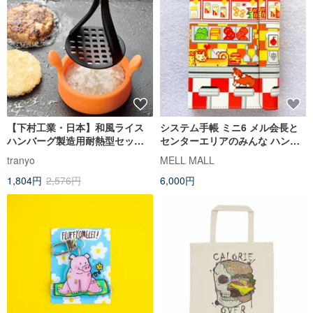
【下村工業・日本】和風ライス
システム手帳 ミニ6 メル会長と
ハンバーグ製造用耐熱型セット
センターエリアのみんな ハンバ
YP-212
ーガーショップ 犬 ダイナー ポケ
tranyo
MELL MALL
ットサイズ ドット絵
1,804円
2,576円
6,000円