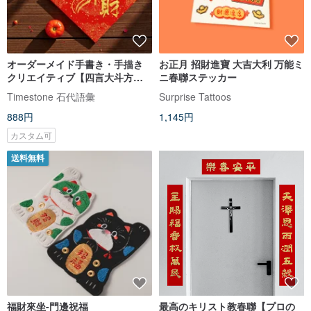
オーダーメイド手書き・手描き
お正月 招財進寶 大吉大利 万能ミ
クリエイティブ【四言大斗方】3
ニ春聯ステッカー
枚セット
Timestone 石代語彙
Surprise Tattoos
888円
1,145円
カスタム可
送料無料
福財來坐-門邊祝福
最高のキリスト教春聯【プロの