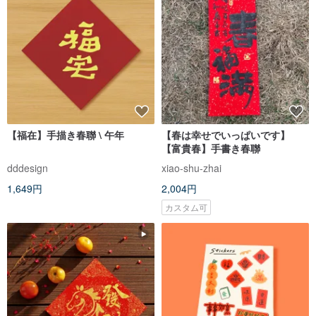
【福在】手描き春聯 \ 午年
【春は幸せでいっぱいです】
【富貴春】手書き春聯
dddesign
xiao-shu-zhai
1,649円
2,004円
カスタム可