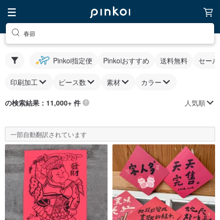
春節
Pinkoi指定便
Pinkoiおすすめ
送料無料
セール
印刷加工
ピース数
素材
カラー
人気順
の検索結果：11,000+ 件
一部自動翻訳されています