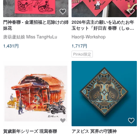
門神春聯 - 金運招福と厄除けの姉
2026年店主の願いを込めたお年
妹花
玉セット「好日吉 春聯（しゅん
れん）斗方5枚組」ポストカード
唐葫蘆姑娘 Miss TangHuLu
Haoriji-Workshop
にもなる
1,431円
1,717円
Pinkoi限定
賀歲新年シリーズ 現寫春聯
アヌビス 冥界の守護神