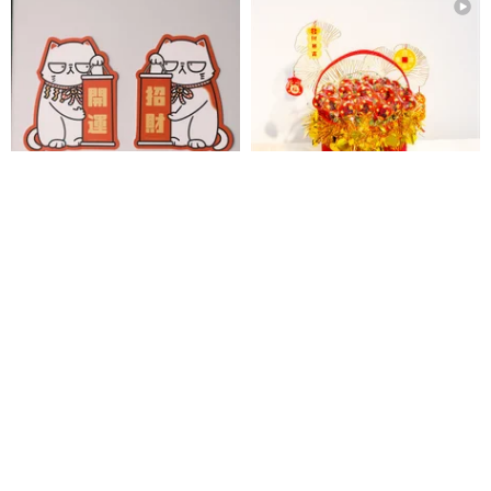
開運招財 招き猫の春節飾り 対聯
新年福桶ミニギフトバスケット
「万事うまくいく！春来福到梅
キャンディポップ24個入り」神
Happy DorDor ウェディングギフト・フラワーギフト専門店
Fingers Work
事用ギフトバスケット
1,527円
3,635円