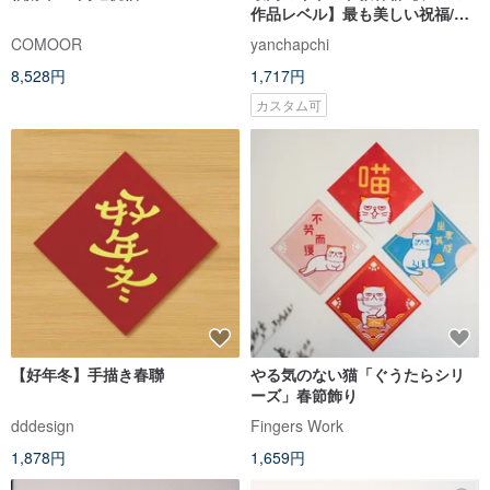
作品レベル】最も美しい祝福/カ
スタマイズ可能/台湾製無毒金イ
COMOOR
yanchapchi
ンク
8,528円
1,717円
カスタム可
【好年冬】手描き春聯
やる気のない猫「ぐうたらシリ
ーズ」春節飾り
dddesign
Fingers Work
1,878円
1,659円