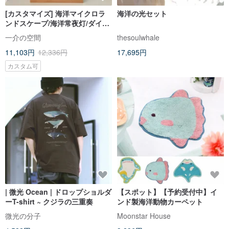
[カスタマイズ] 海洋マイクロラ
海洋の光セット
ンドスケープ/海洋常夜灯/ダイビ
ングカップルと海洋生物
一介の空間
thesoulwhale
11,103円
12,336円
17,695円
カスタム可
| 微光 Ocean | ドロップショルダ
【スポット】【予約受付中】イ
ーT-shirt ~ クジラの三重奏
ンド製海洋動物カーペット
微光の分子
Moonstar House