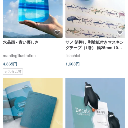
水晶画 - 青い優しさ
サメ 箔押し 剥離紙付きマスキン
グテープ（1巻） 幅25mm 10m
巻
mantingillustration
fishchief
4,865円
1,603円
カスタム可