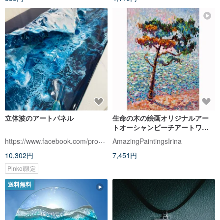
立体波のアートパネル
生命の木の絵画オリジナルアー
トオーシャンビーチアートワー
クブルーグリーン印象派
https://www.facebook.com/profile.php
AmazingPaintingsIrina
10,302円
7,451円
Pinkoi限定
送料無料