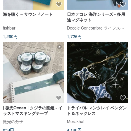
海を聴く – サウンドノート
日本デコレ 海洋シリーズ - 多用
途マグネット
Decole Concombre ライフスタイル雑貨店
fishbar
1,260円
1,726円
| 微光Ocean | クジラの図鑑 - イ
トライバル マンタレイ ペンダン
ラストマスキングテープ
ト＆ネックレス
微光の分子
Merakhai
859円
4,140円