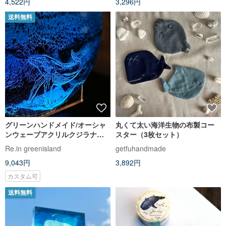
4,522円
3,296円
送料無料
グリーンハンドメイド/オーシャ
丸くて太い海洋生物の布製コー
ンウェーブアクリルクジラナイ
スター（3枚セット）
トライト/半透明クリスタルグル
Re.in greenisland
getfuhandmade
ー/カスタマイズされた色
9,043円
3,892円
カスタム可
送料無料