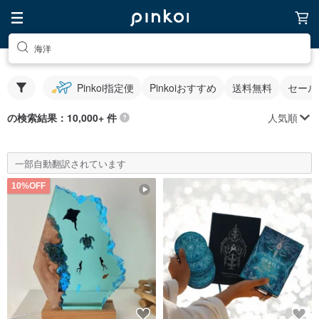
海洋
Pinkoi指定便
Pinkoiおすすめ
送料無料
セール
人気順
の検索結果：10,000+ 件
一部自動翻訳されています
10%OFF