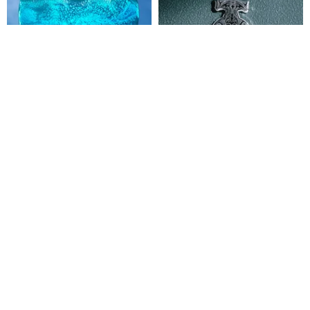
緑島手作り/波と海、樹脂アクリ
トライバルシュモクザメペンダ
ル製ジンベエザメのナイトライ
ント＆ネックレス； 海からイン
ト/透過性クリスタルレジン/色カ
スパイアされたエナメルジュエ
Re.in greenisland
Merakhai
スタマイズ
リー スキューバ
9,043円
4,637円
カスタム可